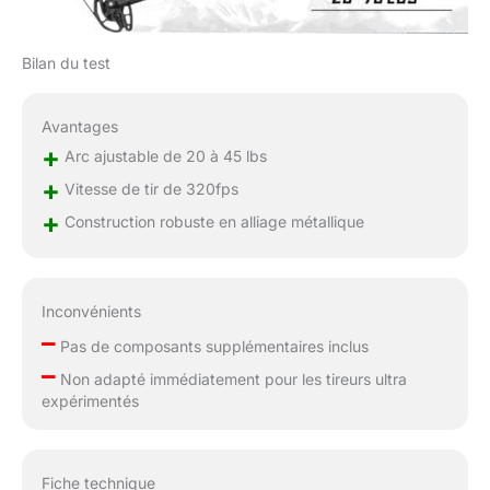
composite complet」La
commodité d'une
gamme complète
Bilan du test
d'accessoires complète
les avantages d'un
ensemble d'arcs
Avantages
composites. Des
+
Arc ajustable de 20 à 45 lbs
viseurs et des repose-
+
Vitesse de tir de 320fps
flèches aux
stabilisateurs et aux
+
Construction robuste en alliage métallique
flèches, tout ce dont
vous avez besoin pour
une escapade de tir à
l'arc sans faille est à
Inconvénients
portée de main.
–
Pas de composants supplémentaires inclus
「Ensemble d'Archérie
–
Complet」Choisissez
Non adapté immédiatement pour les tireurs ultra
votre ensemble avec
expérimentés
des accessoires
complets pour une
expérience d'archerie
Fiche technique