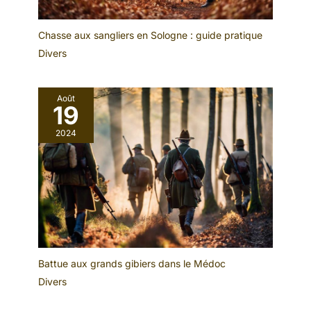
votre ensemble avec
des accessoires
Chasse aux sangliers en Sologne : guide pratique
complets pour une
Divers
expérience d'archerie
sur mesure,
sélectionnée pour les
Août
passionnés de tous
19
niveaux.
2024
Battue aux grands gibiers dans le Médoc
Divers