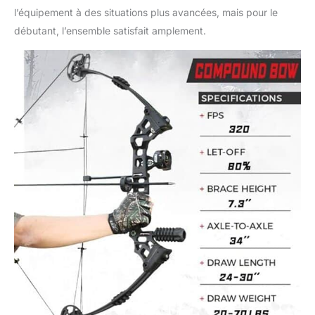
et sur cible, quelles que
l’équipement à des situations plus avancées, mais pour le
soient les conditions
débutant, l’ensemble satisfait amplement.
environnementales.
「Moindre effort,
Décrochage accru」
Tirer un arc demande
un effort physique,
mais les arcs
composites intègrent
un ingénieux
mécanisme de
décrochage. Avec un
décrochage
remarquable de 80%,
vous aurez un poids
réduit en maintenant la
traction complète,
permettant une
précision améliorée et
une visée prolongée.
「Ensemble d'arc