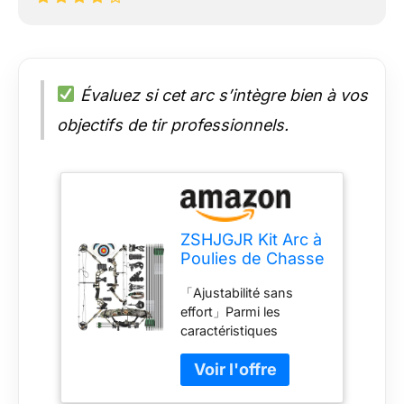
Évaluez si cet arc s’intègre bien à vos
objectifs de tir professionnels.
ZSHJGJR Kit Arc à
Poulies de Chasse
Arc composé
「Ajustabilité sans
Débutants Adultes
effort」Parmi les
20 à 45 lbs 320fps
caractéristiques
Tir à l'arc Set
remarquables d'un
Professionnel
ensemble d'arcs
Arcs Compound
composites se trouve
Set Réglable Arc