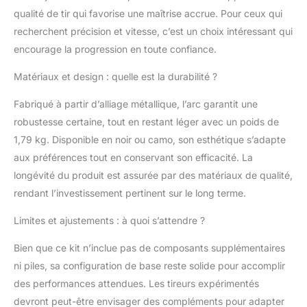
résistance et une
qualité de tir qui favorise une maîtrise accrue. Pour ceux qui
durabilité supérieures.
La combinaison du
recherchent précision et vitesse, c’est un choix intéressant qui
riser en alliage
encourage la progression en toute confiance.
métallique et des
membres en Gordon
Matériaux et design : quelle est la durabilité ?
Fiberglas offre la
synergie parfaite pour
Fabriqué à partir d’alliage métallique, l’arc garantit une
des performances
robustesse certaine, tout en restant léger avec un poids de
cohérentes et fiables.
1,79 kg. Disponible en noir ou camo, son esthétique s’adapte
「Cohérence au cœur
aux préférences tout en conservant son efficacité. La
de l'arc」Avec les
membres en Gordon
longévité du produit est assurée par des matériaux de qualité,
Fiberglas, ces arcs
rendant l’investissement pertinent sur le long terme.
garantissent des
performances
Limites et ajustements : à quoi s’attendre ?
constantes. Ces
membres frappent
Bien que ce kit n’inclue pas de composants supplémentaires
l'équilibre idéal entre
ni piles, sa configuration de base reste solide pour accomplir
flexibilité et force,
des performances attendues. Les tireurs expérimentés
garantissant que
devront peut-être envisager des compléments pour adapter
chaque tir reste fiable