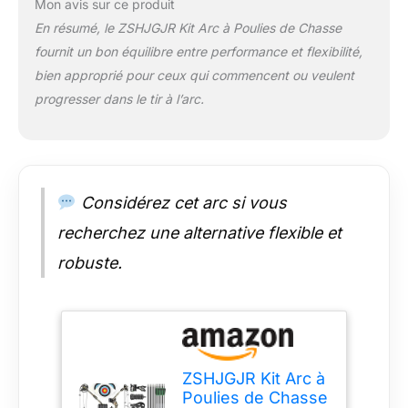
Mon avis sur ce produit
riser en alliage
En résumé, le ZSHJGJR Kit Arc à Poulies de Chasse
métallique et des
fournit un bon équilibre entre performance et flexibilité,
membres en Gordon
Fiberglas offre la
bien approprié pour ceux qui commencent ou veulent
synergie parfaite pour
progresser dans le tir à l’arc.
des performances
cohérentes et fiables.
「Cohérence au cœur
de l'arc」Avec les
membres en Gordon
Considérez cet arc si vous
Fiberglas, ces arcs
garantissent des
recherchez une alternative flexible et
performances
robuste.
constantes. Ces
membres frappent
l'équilibre idéal entre
flexibilité et force,
garantissant que
chaque tir reste fiable
ZSHJGJR Kit Arc à
et sur cible, quelles que
Poulies de Chasse
soient les conditions