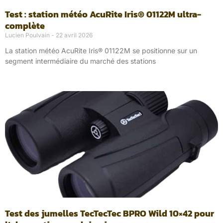
Test : station météo AcuRite Iris® 01122M ultra-
complète
Lucien Poulvain
22 avril 2026
La station météo AcuRite Iris® 01122M se positionne sur un
segment intermédiaire du marché des stations
Test des jumelles TecTecTec BPRO Wild 10×42 pour