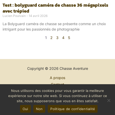
Test : bolyguard caméra de chasse 36 mégapixels
avec trépied
Lucien Poulvain
14 avril 2026
La Bolyguard caméra de chasse se présente comme un choix
intrigant pour les passionnés de photographie
1
2
3
4
5
Copyright © 2026 Chasse Aventure
A propos
Contact
Nous utilisons des cookies pour vous garantir la meilleure
Plan du site
expérience sur notre site web. Si vous continuez à utiliser ce
Mentions légales
site, nous supposerons que vous en êtes satisfait.
Politique de confidentialité
Oui
Non
Politique de confidentialité