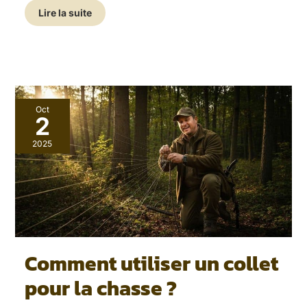
Lire la suite
Comment
Oct
utiliser
2
un
collet
2025
pour
la
chasse
?
Comment utiliser un collet
pour la chasse ?