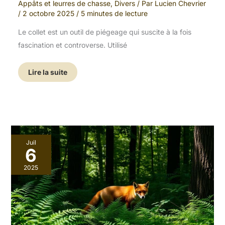
Appâts et leurres de chasse
,
Divers
/ Par
Lucien Chevrier
/
2 octobre 2025
/
5 minutes de lecture
Le collet est un outil de piégeage qui suscite à la fois
fascination et controverse. Utilisé
Lire la suite
Comment
Juil
piéger
6
le
renard
2025
:
guide
complet
pour
chasseurs