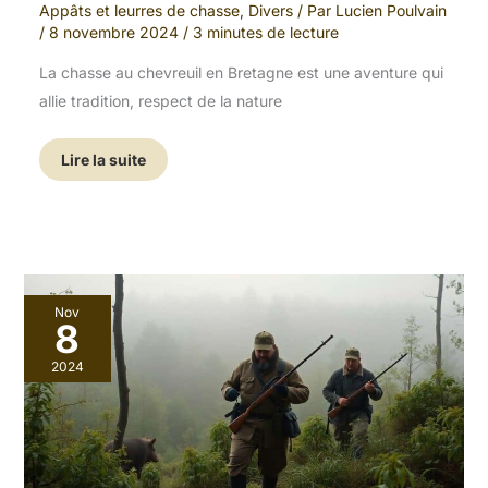
Appâts et leurres de chasse
,
Divers
/ Par
Lucien Poulvain
/
8 novembre 2024
/
3 minutes de lecture
La chasse au chevreuil en Bretagne est une aventure qui
allie tradition, respect de la nature
Lire la suite
Chasse
Nov
aux
8
sangliers
en
2024
Normandie