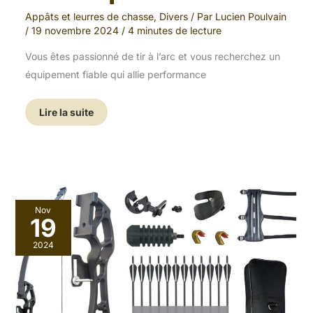
Appâts et leurres de chasse
,
Divers
/ Par
Lucien Poulvain
/
19 novembre 2024
/
4 minutes de lecture
Vous êtes passionné de tir à l’arc et vous recherchez un
équipement fiable qui allie performance
Lire la suite
Test
Nov
du
19
Tongtu
:
2024
l’arc
de
chasse
idéal
pour