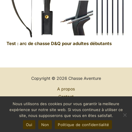
Test : arc de chasse D&Q pour adultes débutants
Copyright © 2026 Chasse Aventure
A propos
Contact
Nous utilisons des cookies pour vous garantir la meilleure
Plan du site
expérience sur notre site web. Si vous continuez à utiliser ce
Mentions légales
site, nous supposerons que vous en êtes satisfait.
Politique de confidentialité
Oui
Non
Politique de confidentialité