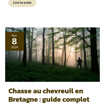
Lire la suite
Chasse
Nov
au
8
chevreuil
en
2024
Bretagne
:
guide
complet
Chasse au chevreuil en
Bretagne : guide complet