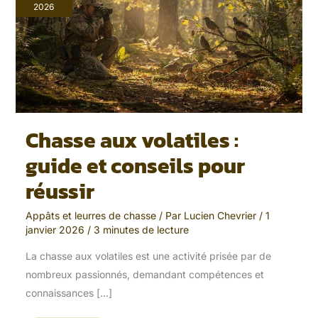
:
2026
guide
et
conseils
pour
réussir
Chasse aux volatiles :
guide et conseils pour
réussir
Appâts et leurres de chasse
/ Par
Lucien Chevrier
/
1
janvier 2026
/
3 minutes de lecture
La chasse aux volatiles est une activité prisée par de
nombreux passionnés, demandant compétences et
connaissances […]