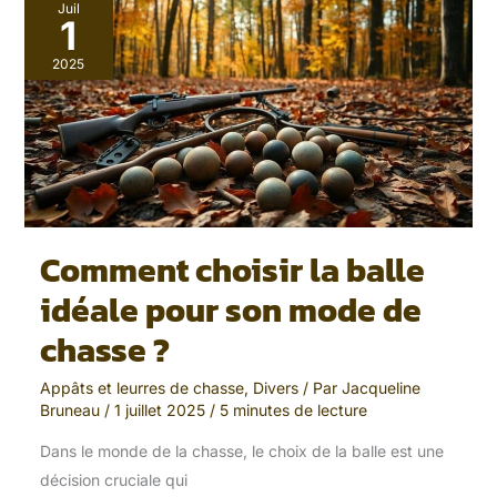
Comment
Juil
choisir
1
la
balle
2025
idéale
pour
son
mode
de
chasse
?
Comment choisir la balle
idéale pour son mode de
chasse ?
Appâts et leurres de chasse
,
Divers
/ Par
Jacqueline
Bruneau
/
1 juillet 2025
/
5 minutes de lecture
Dans le monde de la chasse, le choix de la balle est une
décision cruciale qui