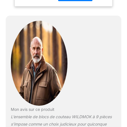
couteaux peeling, un
compteur
d'approvisionnement de
12,7 cm, 18 cm Santoku -
Messer, un couteau boss
de 20,5 cm, un couteau
à pain 20,5 cm, une
hachoir à os de 17,9 cm,
un acier à hone-shone
professionnel, des
ciseaux de cuisine
amovibles et un bloc de
couteau en bois Acacia.
【ACIER SUPER
PRÉMIUM】 L'ensemble
de couteaux est en acier
inoxydable
X50CRMOV15 à 56-58
Mon avis sur ce produit
dureté Rockwell Assurer
L’ensemble de blocs de couteau WILDMOK à 9 pièces
une résistance extrême,
une durabilité et une
s’impose comme un choix judicieux pour quiconque