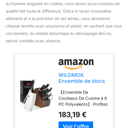
qu’homme exigeant en cuisine, vous savez qu’un couteau de
qualité fait toute la différence. Grâce à l’acier inoxydable
allemand et à la précision de ses lames, vous aborderez
chaque recette avec assurance et plaisir, en sachant que tous
vos besoins, du simple épluchage au découpage des os,
seront comblés avec aisance.
WILDMOK
Ensemble de blocs
de couteau à 9 pcs,
【Ensemble De
ensemble de
Couteaux De Cuisine à 9
couteaux de cuisine
PC Polyvalents】 Profitez
avec bloc en bois,
avec ce couteau léger et
en acier inoxydable
183,19 €
convivial pour couper
allemand en acier
légèrement. L'ensemble
tranchant pointu