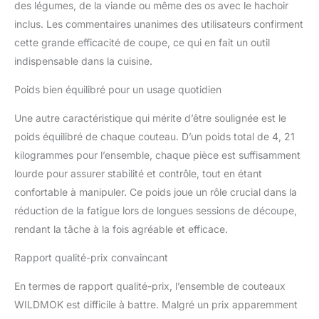
des légumes, de la viande ou même des os avec le hachoir
résistance aux taches, la
inclus. Les commentaires unanimes des utilisateurs confirment
corrosion, la rouille.
【Lame tranchante du
cette grande efficacité de coupe, ce qui en fait un outil
rasoir】 Le bord de la
indispensable dans la cuisine.
lame est précisément poli
à la main à 15 ° d'un
Poids bien équilibré pour un usage quotidien
côté, une lame aiguë et
lisse, professionnelle et
Une autre caractéristique qui mérite d’être soulignée est le
au fini satiné, vante de
poids équilibré de chaque couteau. D’un poids total de 4, 21
coupe de précision et est
kilogrammes pour l’ensemble, chaque pièce est suffisamment
finement perfectionné
lourde pour assurer stabilité et contrôle, tout en étant
pour une netteté durable.
【Poignée ergonomique
confortable à manipuler. Ce poids joue un rôle crucial dans la
et soins faciles】 Les
réduction de la fatigue lors de longues sessions de découpe,
couteaux se sont fixés
rendant la tâche à la fois agréable et efficace.
avec une poignée
pakkawood noire,
Rapport qualité-prix convaincant
permet une poignée
durable et confortable et
En termes de rapport qualité-prix, l’ensemble de couteaux
réduire la tension du
WILDMOK est difficile à battre. Malgré un prix apparemment
poignet. La poignée en