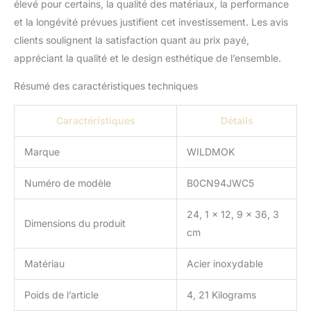
élevé pour certains, la qualité des matériaux, la performance
bois fournit le bon
équilibre entre le poids et
et la longévité prévues justifient cet investissement. Les avis
le beau, les mains
clients soulignent la satisfaction quant au prix payé,
mouillées ne sont pas
appréciant la qualité et le design esthétique de l’ensemble.
faciles à éliminer.
【L'engagement de
Résumé des caractéristiques techniques
Wildmok】 Assurer des
produits de haute qualité
Caractéristiques
Détails
est notre priorité
absolue. Nous nous
engageons à fournir une
Marque
WILDMOK
excellence à nos clients.
Dans le rare cas où vous
Numéro de modèle
B0CN94JWC5
rencontrez des
problèmes de qualité lors
24, 1 x 12, 9 x 36, 3
Dimensions du produit
de l'ouverture du colis et
cm
de la réception de votre
couteau, nous serons
Matériau
Acier inoxydable
ravis d'un remplacement.
Votre satisfaction est
Poids de l’article
4, 21 Kilograms
notre plus grande