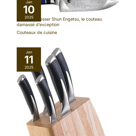
Jan
10
2025
Test : kai Messer Shun Engetsu, le couteau
damassé d’exception
Couteaux de cuisine
Jan
11
2025