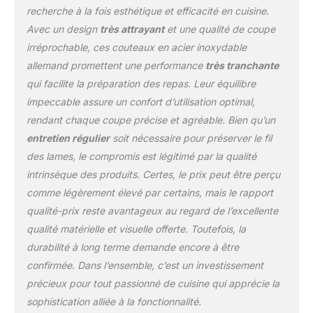
résistance aux taches, la
recherche à la fois esthétique et efficacité en cuisine.
corrosion, la rouille.
Avec un design
très attrayant
et une qualité de coupe
【Lame tranchante du
irréprochable, ces couteaux en acier inoxydable
rasoir】 Le bord de la
lame est précisément poli
allemand promettent une performance
très tranchante
à la main à 15 ° d'un
qui facilite la préparation des repas. Leur équilibre
côté, une lame aiguë et
impeccable assure un confort d’utilisation optimal,
lisse, professionnelle et
rendant chaque coupe précise et agréable. Bien qu’un
au fini satiné, vante de
coupe de précision et est
entretien régulier
soit nécessaire pour préserver le fil
finement perfectionné
des lames, le compromis est légitimé par la qualité
pour une netteté durable.
intrinsèque des produits. Certes, le prix peut être perçu
【Poignée ergonomique
comme légèrement élevé par certains, mais le rapport
et soins faciles】 Les
couteaux se sont fixés
qualité-prix reste avantageux au regard de l’excellente
avec une poignée
qualité matérielle et visuelle offerte. Toutefois, la
pakkawood noire,
durabilité à long terme demande encore à être
permet une poignée
confirmée. Dans l’ensemble, c’est un investissement
durable et confortable et
réduire la tension du
précieux pour tout passionné de cuisine qui apprécie la
poignet. La poignée en
sophistication alliée à la fonctionnalité.
bois fournit le bon