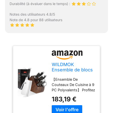
Durabilité (à évaluer dans le temps) :
Notes des utilisateurs 4.8/5
Note de 4.8 pour 88 utilisateurs
WILDMOK
Ensemble de blocs
de couteau à 9 pcs,
【Ensemble De
ensemble de
Couteaux De Cuisine à 9
couteaux de cuisine
PC Polyvalents】 Profitez
avec bloc en bois,
avec ce couteau léger et
en acier inoxydable
183,19 €
convivial pour couper
allemand en acier
légèrement. L'ensemble
tranchant pointu
comprend: 9,2 cm de
avec hachoir à os