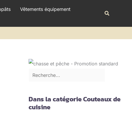
R
ppâts
Vêtements équipement
Recherche
e
c
h
e
r
c
h
e
r
Dans la catégorie Couteaux de
cuisine