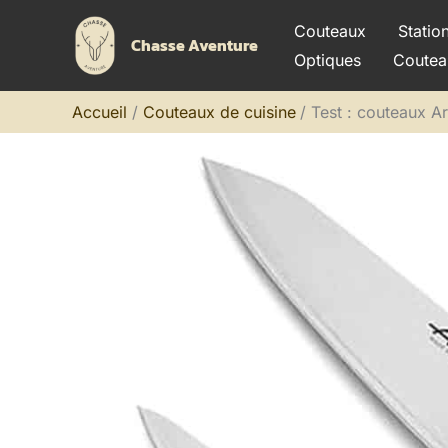
Aller
Couteaux
Statio
au
Chasse Aventure
Optiques
Coutea
contenu
Accueil
Couteaux de cuisine
Test : couteaux A