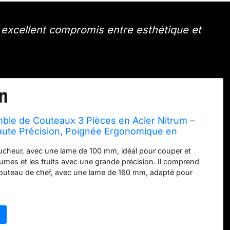
excellent compromis entre esthétique et
ble de Couteaux 3 Pièces en Acier Nitrum –
ute Précision, Poignée Ergonomique en
ylène POM – Marron, Série Nordika
cheur, avec une lame de 100 mm, idéal pour couper et
gumes et les fruits avec une grande précision. Il comprend
outeau de chef, avec une lame de 160 mm, adapté pour
, fileter le poisson, hacher les herbes aromatiques ou
gumes et incorpore un couteau de chef avec une lame de 210
 hacher, trancher et couper en dés tout type de nourriture,
re lisse. PRÉCISION ET DOUCEUR : Fabriqué à l'aide d'une
tée par ARCOS appelée Nitrum, qui offre une durabilité