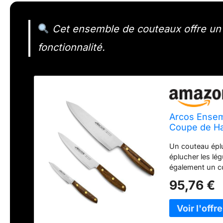
Cet ensemble de couteaux offre un 
fonctionnalité.
Arcos Ensem
Coupe de Ha
Polyoxyméth
Un couteau éplu
éplucher les lé
également un c
couper la viande
95,76 €
éplucher les lé
mm, adapté pour
avec un équilib
technique breve