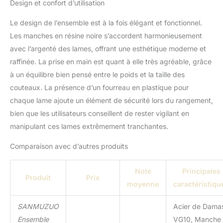
Design et confort d’utilisation
n'avez pas à vous
soucier de vous fatiguer
Le design de l’ensemble est à la fois élégant et fonctionnel.
ou d'avoir mal aux
Les manches en résine noire s’accordent harmonieusement
mains. ✔
avec l’argenté des lames, offrant une esthétique moderne et
PERFORMANCE :
Équilibre parfait dans la
raffinée. La prise en main est quant à elle très agréable, grâce
main, bord de coupe en
à un équilibre bien pensé entre le poids et la taille des
forme de V - moins de 13
couteaux. La présence d’un fourreau en plastique pour
degrés d'un côté pour
chaque lame ajoute un élément de sécurité lors du rangement,
atteindre une netteté
exceptionnelle (6-8 N), et
bien que les utilisateurs conseillent de rester vigilant en
une dureté Rockwell
manipulant ces lames extrêmement tranchantes.
(échelle Rockwell) de
60±2, en fait l'un des
Comparaison avec d’autres produits
couteaux les plus
résistants de sa
Note
Principales
catégorie. ✔ POUR TOUS
Produit
Prix
moyenne
caractéristiqu
VOS BESOINS -
L'ensemble de couteaux
SANMUZUO
Acier de Dama
de cuisine SANMUZUO 5
PCS comprend un
Ensemble
VG10, Manche