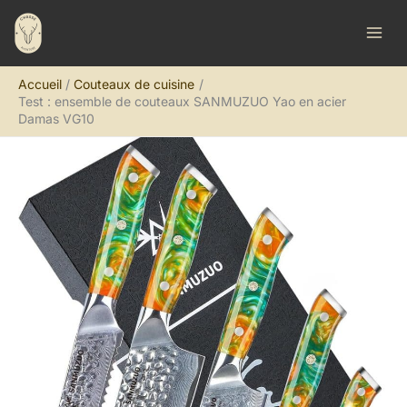
Aller
R
au
e
contenu
c
Accueil
Couteaux de cuisine
h
Test : ensemble de couteaux SANMUZUO Yao en acier
e
Damas VG10
r
c
h
e
r