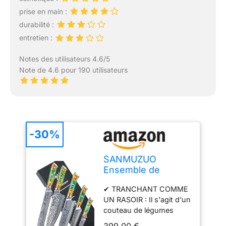
prise en main :
durabilité :
entretien :
Notes des utilisateurs 4.6/5
Note de 4.6 pour 190 utilisateurs
-30%
SANMUZUO
Ensemble de
couteaux de chef -
✔ TRANCHANT COMME
Set de couteaux de
UN RASOIR : Il s'agit d'un
cuisine de 5 pièces
couteau de légumes
- Acier de Damas
chinois, la lame
VG10 ultra-
399,00 €