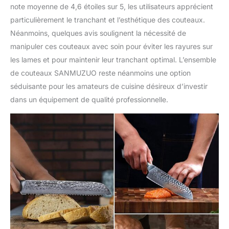
SANMUZUO ose innover,
note moyenne de 4,6 étoiles sur 5, les utilisateurs apprécient
intègre le processus
particulièrement le tranchant et l’esthétique des couteaux.
traditionnel de fabrication
Néanmoins, quelques avis soulignent la nécessité de
des couteaux et la force
de production de la
manipuler ces couteaux avec soin pour éviter les rayures sur
technologie moderne, et
les lames et pour maintenir leur tranchant optimal. L’ensemble
réalise la révolution des
de couteaux SANMUZUO reste néanmoins une option
couteaux. Chaque
séduisante pour les amateurs de cuisine désireux d’investir
couteau est soumis à un
processus d'essai et
dans un équipement de qualité professionnelle.
d'acceptation strict, puis
nous livrerons le couteau
de cuisine parfait à nos
clients.