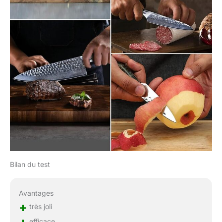
Bilan du test
Avantages
+
très joli
+
efficace