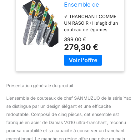
Ensemble de
couteaux de chef -
✔ TRANCHANT COMME
Set de couteaux de
UN RASOIR : Il s'agit d'un
cuisine de 5 pièces
couteau de légumes
- Acier de Damas
chinois, la lame
VG10 ultra-
399,00 €
précisément conique est
tranchant et
279,30 €
fabriquée en acier
manche en résine -
damassé de 67 couches,
Série Yao
la couche centrale est en
matériau VG10,
enveloppée de 33
couches de haut acier
Présentation générale du produit
inoxydable au carbone
de qualité de chaque
L’ensemble de couteaux de chef SANMUZUO de la série Yao
côté pour assurer une
se distingue par un design élégant et une efficacité
excellente solidité,
redoutable. Composé de cinq pièces, cet ensemble est
durabilité et résistance
aux taches. La surface
fabriqué en acier de Damas VG10 ultra-tranchant, reconnu
forgée est polie pour
pour sa durabilité et sa capacité à conserver un tranchant
minimiser la traînée et
exceptionnel. Le manche en résine offre une prise en main