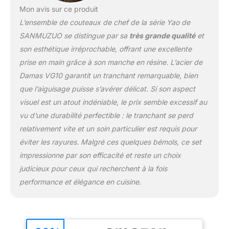
MÉLANGÉE : Le design
Mon avis sur ce produit
parfait du manche
L’ensemble de couteaux de chef de la série Yao de
combiné à un matériau
en résine luxueux, un fini
SANMUZUO se distingue par sa
très grande qualité
et
miroir à la main rend les
son esthétique irréprochable, offrant une excellente
propriétés colorées de la
prise en main grâce à son manche en résine. L’acier de
résine
Damas VG10 garantit un tranchant remarquable, bien
exceptionnellement
éblouissantes, tout en
que l’aiguisage puisse s’avérer délicat. Si son aspect
étant durable, offrant un
visuel est un atout indéniable, le prix semble excessif au
excellent contrôle, une
vu d’une durabilité perfectible : le tranchant se perd
flexibilité et un confort
relativement vite et un soin particulier est requis pour
exceptionnels pour
toutes les mains. Avec le
éviter les rayures. Malgré ces quelques bémols, ce set
couteau de chef
impressionne par son efficacité et reste un choix
SANMUZUO, vous
judicieux pour ceux qui recherchent à la fois
n'avez pas à vous
performance et élégance en cuisine.
soucier de vous fatiguer
ou d'avoir mal aux
mains. ✔
PERFORMANCE :
Équilibre parfait dans la