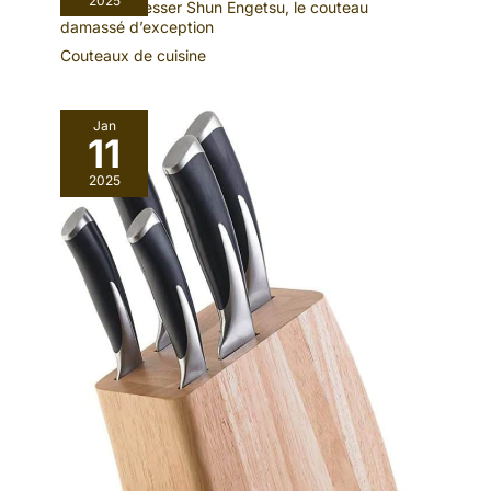
2025
Test : kai Messer Shun Engetsu, le couteau
damassé d’exception
Couteaux de cuisine
Jan
11
2025