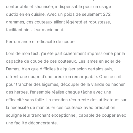
offrir des coupes douces
confortable et sécurisée, indispensable pour un usage
comme de la gelée et
une performance
quotidien en cuisine. Avec un poids de seulement 272
antiadhésive améliorée.
grammes, ces couteaux allient légèreté et robustesse,
✔ MAGNIFIQUE
facilitant ainsi leur maniement.
MANCHE EN RÉSINE
MÉLANGÉE : Le design
Performance et efficacité de coupe
parfait du manche
combiné à un matériau
Lors de mon test, j’ai été particulièrement impressionné par la
en résine luxueux, un fini
capacité de coupe de ces couteaux. Les lames en acier de
miroir à la main rend les
Damas, bien que difficiles à aiguiser selon certains avis,
propriétés colorées de la
résine
offrent une coupe d’une précision remarquable. Que ce soit
exceptionnellement
pour trancher des légumes, découper de la viande ou hacher
éblouissantes, tout en
des herbes, l’ensemble réalise chaque tâche avec une
étant durable, offrant un
efficacité sans faille. La mention récurrente des utilisateurs sur
excellent contrôle, une
flexibilité et un confort
la nécessité de manipuler ces couteaux avec précaution
exceptionnels pour
souligne leur tranchant exceptionnel, capable de couper avec
toutes les mains. Avec le
une facilité déconcertante.
couteau de chef
SANMUZUO, vous