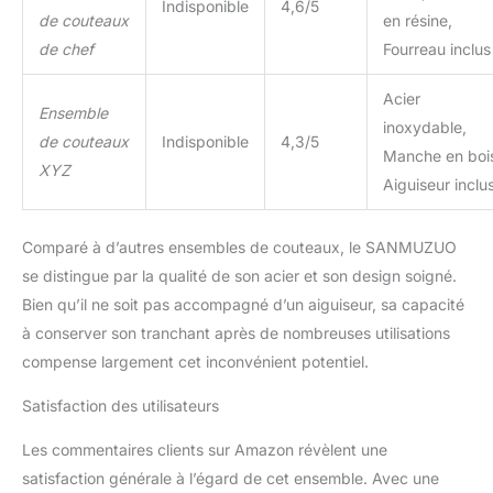
Indisponible
4,6/5
couteau de chef de 8
de couteaux
en résine,
pouces, un couteau à
de chef
Fourreau inclus
pain dentelé de 8
pouces, un couteau
Acier
Santoku de 7 pouces, un
Ensemble
couteau utilitaire de 5
inoxydable,
de couteaux
Indisponible
4,3/5
pouces et un couteau
Manche en boi
XYZ
d'office de 3,5 pouces.
Aiguiseur inclu
Différents couteaux
peuvent répondre à vos
différents besoins de
Comparé à d’autres ensembles de couteaux, le SANMUZUO
cuisine, cet ensemble de
se distingue par la qualité de son acier et son design soigné.
couteaux est parfait pour
Bien qu’il ne soit pas accompagné d’un aiguiseur, sa capacité
couper, trancher et
à conserver son tranchant après de nombreuses utilisations
découper des fruits, du
pain, de la viande, du
compense largement cet inconvénient potentiel.
poisson et des légumes.
✔ NOTRE PHILOSOPHIE :
Satisfaction des utilisateurs
SANMUZUO offre une
Les commentaires clients sur Amazon révèlent une
garantie à vie, sans
risque d'essai.
satisfaction générale à l’égard de cet ensemble. Avec une