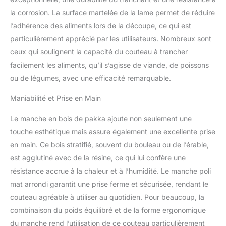
couteau à tout faire dont
le poids idéal permet de
la corrosion. La surface martelée de la lame permet de réduire
découper à la fois les
l’adhérence des aliments lors de la découpe, ce qui est
aliments les plus durs
particulièrement apprécié par les utilisateurs. Nombreux sont
sans se fatiguer le
ceux qui soulignent la capacité du couteau à trancher
poignet et de pratiquer
des découpes très
facilement les aliments, qu’il s’agisse de viande, de poissons
précises type julienne ou
ou de légumes, avec une efficacité remarquable.
brunoise. DURABLE &
HYGIÉNIQUE : Manche
Maniabilité et Prise en Main
arrondi en pakkawood
poli à la main pour une
Le manche en bois de pakka ajoute non seulement une
prise en main ferme et
touche esthétique mais assure également une excellente prise
confortable, même avec
en main. Ce bois stratifié, souvent du bouleau ou de l’érable,
les mains mouillées,
est agglutiné avec de la résine, ce qui lui confère une
droitiers comme
gauchers. Le pakkawood
résistance accrue à la chaleur et à l’humidité. Le manche poli
est un bois technique
mat arrondi garantit une prise ferme et sécurisée, rendant le
résistant à l’eau et
couteau agréable à utiliser au quotidien. Pour beaucoup, la
permettant d’éviter les
combinaison du poids équilibré et de la forme ergonomique
bactéries et échardes
normalement présentes
du manche rend l’utilisation de ce couteau particulièrement