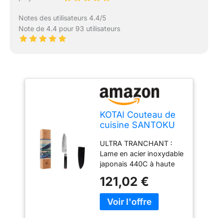
Notes des utilisateurs 4.4/5
Note de 4.4 pour 93 utilisateurs
KOTAI Couteau de
cuisine SANTOKU
KOTAI Lame 18cm
ULTRA TRANCHANT :
KT-SG-003
Lame en acier inoxydable
japonais 440C à haute
teneur en carbone (1%
121,02 €
de carbone pour une
lame 3x plus dure et
affûtée, et qui le reste
plus longtemps).