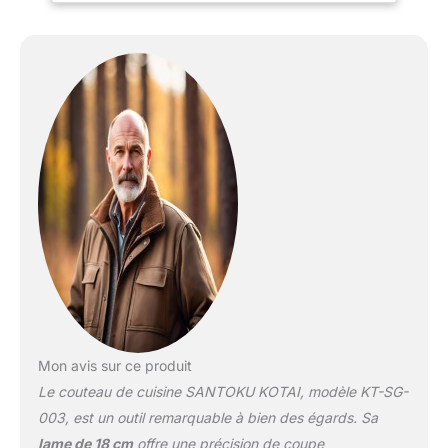
Tranche tous types
d’aliments sans effort
pour une découpe nette
et précise préservant
toute la saveur des
ingrédients. LAME
MARTELÉE :
Interprétation moderne
de la lame martelée
japonaise traditionnelle,
cette technique de
fabrication réduit la
friction pour permettre
aux aliments de moins
coller à la lame lors de
leur découpe. CONFORT
& PRÉCISION :
Mon avis sur ce produit
Parfaitement équilibré, le
Le couteau de cuisine SANTOKU KOTAI, modèle KT-SG-
Santoku est le couteau
préféré des chefs
003, est un outil remarquable à bien des égards. Sa
japonais. C’est un
lame de 18 cm
offre une précision de coupe