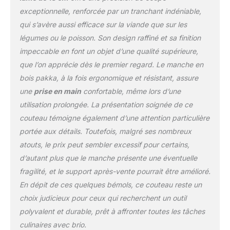
couteau à tout faire dont
exceptionnelle, renforcée par un tranchant indéniable,
le poids idéal permet de
qui s’avère aussi efficace sur la viande que sur les
découper à la fois les
aliments les plus durs
légumes ou le poisson. Son design raffiné et sa finition
sans se fatiguer le
impeccable en font un objet d’une qualité supérieure,
poignet et de pratiquer
que l’on apprécie dès le premier regard. Le manche en
des découpes très
bois pakka, à la fois ergonomique et résistant, assure
précises type julienne ou
brunoise. DURABLE &
une
prise en main
confortable, même lors d’une
HYGIÉNIQUE : Manche
utilisation prolongée. La présentation soignée de ce
arrondi en pakkawood
couteau témoigne également d’une attention particulière
poli à la main pour une
portée aux détails. Toutefois, malgré ses nombreux
prise en main ferme et
confortable, même avec
atouts, le prix peut sembler excessif pour certains,
les mains mouillées,
d’autant plus que le manche présente une éventuelle
droitiers comme
fragilité, et le support après-vente pourrait être amélioré.
gauchers. Le pakkawood
En dépit de ces quelques bémols, ce couteau reste un
est un bois technique
résistant à l’eau et
choix judicieux pour ceux qui recherchent un outil
permettant d’éviter les
polyvalent et durable, prêt à affronter toutes les tâches
bactéries et échardes
culinaires avec brio.