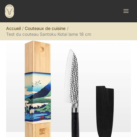
Aller
R
au
e
contenu
c
Accueil
Couteaux de cuisine
h
Test du couteau Santoku Kotai lame 18 cm
e
r
c
h
e
r