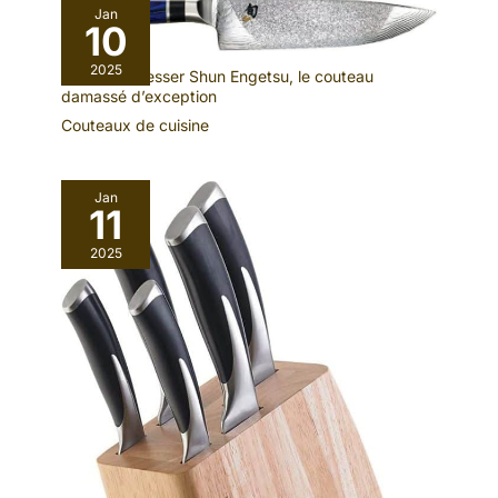
Jan
10
2025
Test : kai Messer Shun Engetsu, le couteau
damassé d’exception
Couteaux de cuisine
Jan
11
2025