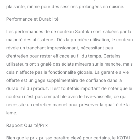
dans les manches en
plaisante, même pour des sessions prolongées en cuisine.
bois. La pleine soie
cachée – une seule pièce
Performance et Durabilité
d’acier allant de la pointe
de la lame jusqu’au bout
Les performances de ce couteau Santoku sont saluées par la
du manche – confère au
majorité des utilisateurs. Dès la première utilisation, le couteau
Santoku un équilibre
révèle un tranchant impressionnant, nécessitant peu
idéal et une durabilité
d’entretien pour rester efficace au fil du temps. Certains
hors du commun.
FACILE À ENTRETENIR :
utilisateurs ont signalé des éclats mineurs sur le manche, mais
Lame forgée d’un alliage
cela n’affecte pas la fonctionnalité globale. La garantie à vie
unique, l’acier japonais
offerte est un gage supplémentaire de confiance dans la
440C contenant 17% de
durabilité du produit. Il est toutefois important de noter que le
chrome pour résister à la
rouille lavage après
couteau n’est pas compatible avec le lave-vaisselle, ce qui
lavage. Votre achat d’un
nécessite un entretien manuel pour préserver la qualité de la
couteau KOTAI est
lame.
sécurisé par une
GARANTIE À VIE, en plus
Rapport Qualité/Prix
d’une période de retour
gratuit de 90 jours sans
Bien que le prix puisse paraître élevé pour certains, le KOTAI