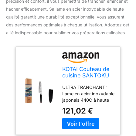
précision et confort, il vous permettra de trancher, émincer et
hacher efficacement. Sa lame en acier inoxydable de haute
qualité garantit une durabilité exceptionnelle, vous assurant
des performances optimales à chaque utilisation. Adoptez cet
allié indispensable pour sublimer vos préparations culinaires.
KOTAI Couteau de
cuisine SANTOKU
KOTAI Lame 18cm
ULTRA TRANCHANT :
KT-SG-003
Lame en acier inoxydable
japonais 440C à haute
teneur en carbone (1%
121,02 €
de carbone pour une
lame 3x plus dure et
affûtée, et qui le reste
plus longtemps).