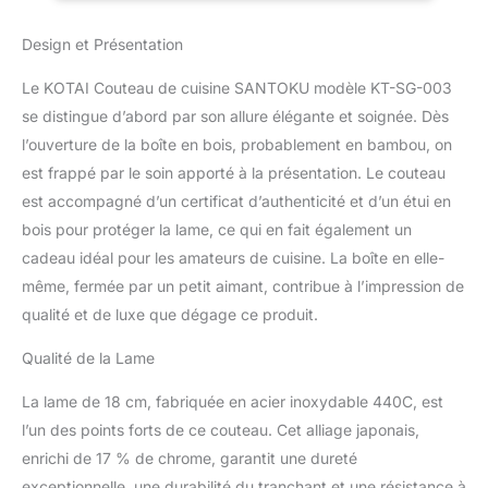
Tranche tous types
d’aliments sans effort
Design et Présentation
pour une découpe nette
et précise préservant
Le KOTAI Couteau de cuisine SANTOKU modèle KT-SG-003
toute la saveur des
se distingue d’abord par son allure élégante et soignée. Dès
ingrédients. LAME
l’ouverture de la boîte en bois, probablement en bambou, on
MARTELÉE :
Interprétation moderne
est frappé par le soin apporté à la présentation. Le couteau
de la lame martelée
est accompagné d’un certificat d’authenticité et d’un étui en
japonaise traditionnelle,
bois pour protéger la lame, ce qui en fait également un
cette technique de
cadeau idéal pour les amateurs de cuisine. La boîte en elle-
fabrication réduit la
friction pour permettre
même, fermée par un petit aimant, contribue à l’impression de
aux aliments de moins
qualité et de luxe que dégage ce produit.
coller à la lame lors de
leur découpe. CONFORT
Qualité de la Lame
& PRÉCISION :
Parfaitement équilibré, le
La lame de 18 cm, fabriquée en acier inoxydable 440C, est
Santoku est le couteau
l’un des points forts de ce couteau. Cet alliage japonais,
préféré des chefs
enrichi de 17 % de chrome, garantit une dureté
japonais. C’est un
exceptionnelle, une durabilité du tranchant et une résistance à