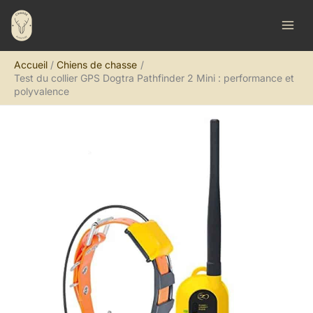
Aller
R
au
e
contenu
c
Accueil
Chiens de chasse
h
Test du collier GPS Dogtra Pathfinder 2 Mini : performance et
e
polyvalence
r
c
h
e
r