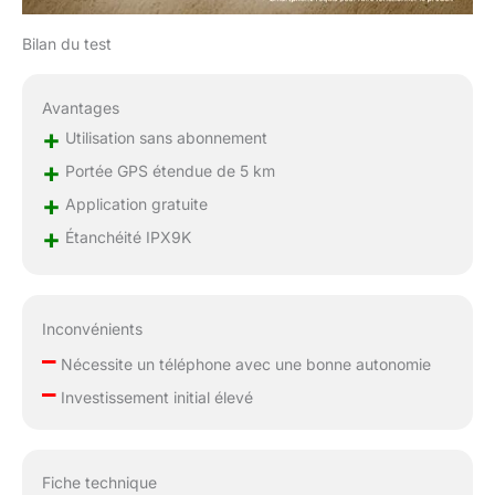
vous permettent de
télécharger des cartes
Bilan du test
pour les utiliser en
mode hors ligne. Les
cartes permettent de
Avantages
paramètrer de
+
Utilisation sans abonnement
marqueurs, des
notifications et des
+
Portée GPS étendue de 5 km
icônes pour vous
+
Application gratuite
accompagner dans
+
toutes vos aventures.
Étanchéité IPX9K
FONCTIONS DE
DRESSAGE : Le collier
PATHFINDER2 dispose
des Stimulations Nick
Inconvénients
et Continu, Son Bip
–
Nécessite un téléphone avec une bonne autonomie
audible pour le chien,
–
Investissement initial élevé
ainsi que le nouveau
Locate Light LED et la
vibration Pager.
PATHFINDER2 propose
Fiche technique
également un mode