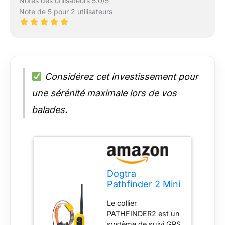
Notes des utilisateurs 5.0/5
Note de 5 pour 2 utilisateurs
Considérez cet investissement pour
une sérénité maximale lors de vos
balades.
Dogtra
Pathfinder 2 Mini
Collier de
Le collier
Repérage GPS &
PATHFINDER2 est un
Dressage
système de suivi GPS