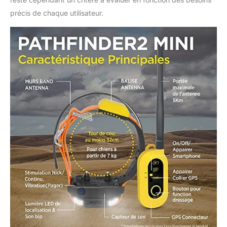
L'application de
précis de chaque utilisateur.
smartwatch permet
d'accéder à vos colliers
GPS, votre boussole,
vos fonctions de
dressage et vos cartes,
fournissant ainsi des
informations de
localisation précises.
APPLICATION
GRATUITE, CARTES
GRATUITES : Aucun
abonnement requis et
aucun frais mensuel.
Les vues de la carte
comprennent des vues
générales, satellite et
terrain. Les cartes
gratuites sont fournis
par Map Box. Les
cartes hors connexion