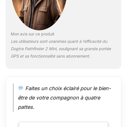
une fonction du
collier à partir du
connecteur
PATHFINDER 2 ou de
l'application sur votre
smartphone ou votre
Mon avis sur ce produit
smartwatch. Le
Les utilisateurs sont unanimes quant à l’efficacité du
connecteur
Dogtra Pathfinder 2 Mini, soulignant sa grande portée
PATHFINDER2 et un
GPS et sa fonctionnalité sans abonnement.
smartphone sont
nécessaires pour
fonctionner.
COMPATIBLE AVEC
LES SMARTWATCH :
Les utilisateurs de
Faites un choix éclairé pour le bien-
smartwatch peuvent
être de votre compagnon à quatre
désormais suivre
leurs chiens à partir
pattes.
de leur smartwatch
avec un accès rapide
à l'application Dogtra