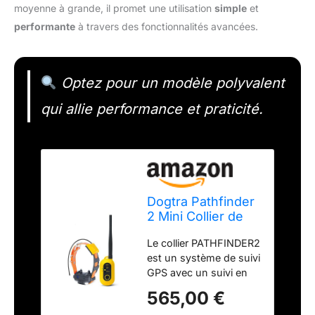
moyenne à grande, il promet une utilisation
simple
et
performante
à travers des fonctionnalités avancées.
Optez pour un modèle polyvalent
qui allie performance et praticité.
Dogtra Pathfinder
2 Mini Collier de
Repérage GPS &
Le collier PATHFINDER2
Dressage
est un système de suivi
Rechargeable,
GPS avec un suivi en
Lumière LED,
temps réel sur
Application
565,00 €
l'application Dogtra
Gratuite et sans