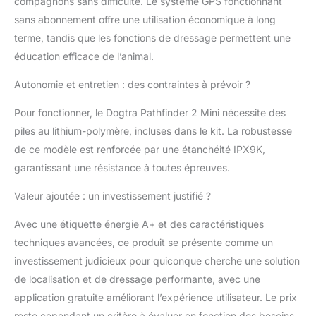
compagnons sans difficulté. Le système GPS fonctionnant
smartphone ou votre
sans abonnement offre une utilisation économique à long
smartwatch. Le
terme, tandis que les fonctions de dressage permettent une
connecteur
PATHFINDER2 et un
éducation efficace de l’animal.
smartphone sont
Autonomie et entretien : des contraintes à prévoir ?
nécessaires pour
fonctionner.
Pour fonctionner, le Dogtra Pathfinder 2 Mini nécessite des
COMPATIBLE AVEC
LES SMARTWATCH :
piles au lithium-polymère, incluses dans le kit. La robustesse
Les utilisateurs de
de ce modèle est renforcée par une étanchéité IPX9K,
smartwatch peuvent
garantissant une résistance à toutes épreuves.
désormais suivre leurs
chiens à partir de leur
Valeur ajoutée : un investissement justifié ?
smartwatch avec un
accès rapide à
Avec une étiquette énergie A+ et des caractéristiques
l'application Dogtra
techniques avancées, ce produit se présente comme un
PATHFINDER2
investissement judicieux pour quiconque cherche une solution
disponible pour Apple
Watch Series 5 et au-
de localisation et de dressage performante, avec une
delà et Galaxy Watch 4
application gratuite améliorant l’expérience utilisateur. Le prix
Series et au-delà.
reste cependant un critère à évaluer en fonction des besoins