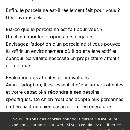
Enfin, le porcelaine est-il réellement fait pour vous ?
Découvrons cela.
Est-ce que le porcelaine est fait pour vous ?
Un chien pour les propriétaires engagés
Envisagez l’adoption d’un porcelaine si vous pouvez
lui offrir un environnement où il pourra être actif et
épanoui. Sa vitalité nécessite un propriétaire attentif
et impliqué.
Évaluation des attentes et motivations
Avant l’adoption, il est essentiel d’évaluer vos attentes
et votre capacité à répondre à ses besoins
spécifiques. Ce chien n’est pas adapté aux personnes
recherchant un chien casanier ou peu énergique.
Le porcelaine allie charme et efficacité, et pour les
Nous utilisons des cookies pour vous garantir la meilleure
expérience sur notre site web. Si vous continuez à utiliser ce
amateurs de chiens de chasse ou les familles actives,