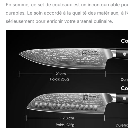
En somme, ce set de couteaux est un incontournable pour
durables. Le soin accordé à la qualité des matériaux, à 
sérieusement pour enrichir votre arsenal culinaire.