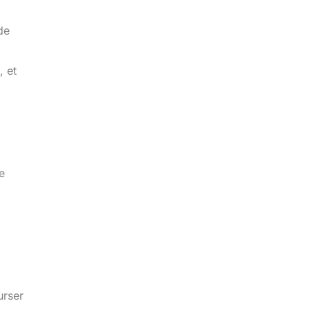
de
, et
e
urser