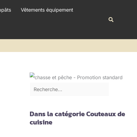
R
ppâts
Vêtements équipement
e
Recherche
c
h
e
r
c
h
e
r
Dans la catégorie Couteaux de
cuisine