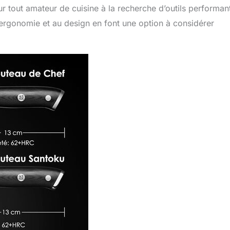
 tout amateur de cuisine à la recherche d’outils performant
l’ergonomie et au design en font une option à considérer