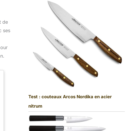
t de
c ses
pour
n.
Test : couteaux Arcos Nordika en acier
nitrum