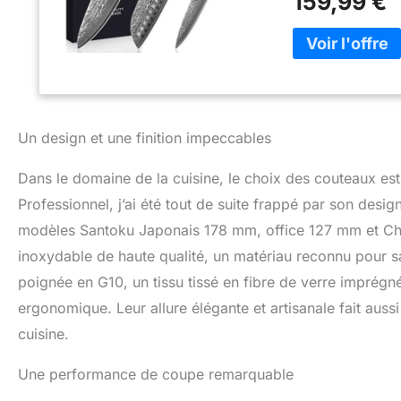
159,99 €
Idéal pour couper
Grâce au forgeag
distingue par son
coupe en VG10, la
couteau d'avoir de
Lame Bien Aiguis
face, l'angle de 
Un design et une finition impeccables
japonais. Fabriq
longtemps. La lam
trancher et hach
Dans le domaine de la cuisine, le choix des couteaux es
est profilée de man
Professionnel, j’ai été tout de suite frappé par son desi
de verre de haute
modèles Santoku Japonais 178 mm, office 127 mm et Ch
mouvement. Le mat
manche symétrique
inoxydable de haute qualité, un matériau reconnu pour sa 
professionnels co
poignée en G10, un tissu tissé en fibre de verre imprégné
Cuisine : L'aspec
ergonomique. Leur allure élégante et artisanale fait auss
précision de coupe
pour couper la via
cuisine.
quotidiennes. Le
restaurant où vou
Une performance de coupe remarquable
une bonne idée ca