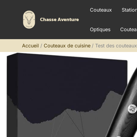
Aller
Couteaux
Statio
au
Chasse Aventure
contenu
Optiques
Coutea
Accueil
Couteaux de cuisine
Test des couteaux