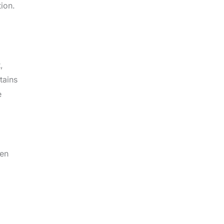
ion.
,
tains
e
 en