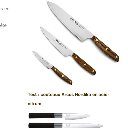
es en
s
uête
Test : couteaux Arcos Nordika en acier
nitrum