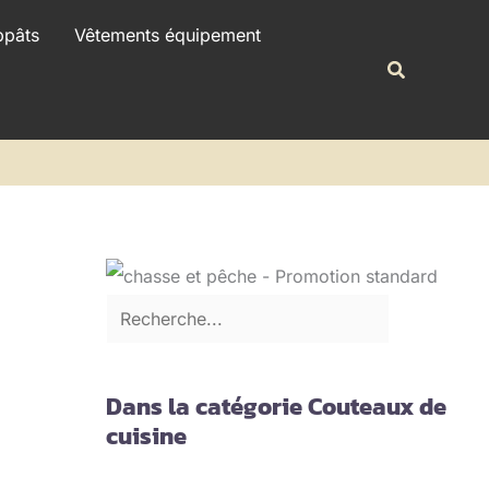
R
ppâts
Vêtements équipement
e
Recherche
c
h
e
r
c
h
e
r
Dans la catégorie Couteaux de
cuisine