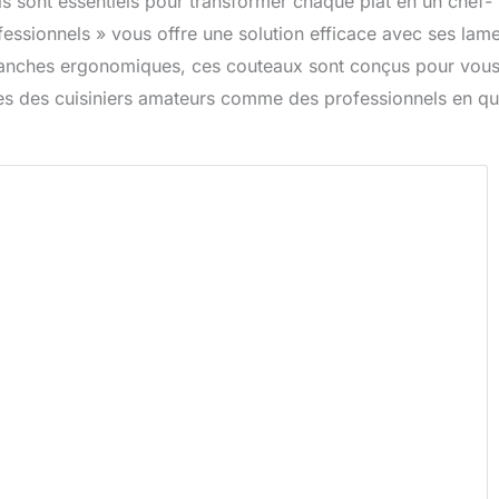
tils sont essentiels pour transformer chaque plat en un chef-
essionnels » vous offre une solution efficace avec ses lam
manches ergonomiques, ces couteaux sont conçus pour vou
ntes des cuisiniers amateurs comme des professionnels en q