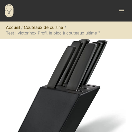
Aller
R
au
e
contenu
c
Accueil
Couteaux de cuisine
h
Test : victorinox Profi, le bloc à couteaux ultime ?
e
r
c
h
e
r