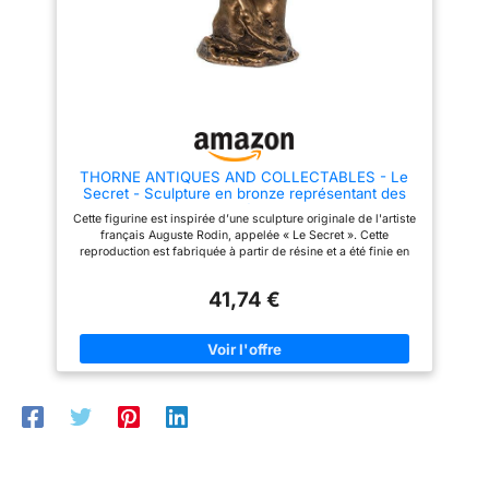
THORNE ANTIQUES AND COLLECTABLES - Le
Secret - Sculpture en bronze représentant des
mains, inspirée par Rodin
Cette figurine est inspirée d’une sculpture originale de l'artiste
français Auguste Rodin, appelée « Le Secret ». Cette
reproduction est fabriquée à partir de résine et a été finie en
couleur bronze. Elle mesure 23 cm de haut et la base est de 10
cm x 9 cm Une idée de cadeau idéale pour célébrer les noces
41,74 €
de bronze ou 8 ans de mariage. Cette figurine est présentée
dans sa propre boîte et est bien protégée dans une enveloppe
en polystyrène pour garantir qu'elle est livrée en parfait état.