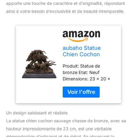
apporte une touche de caractère et d’originalité, répondant
ainsi à votre besoin d’exclusivité et de beauté intemporelle.
aubaho Statue
Chien Cochon
Sauvage Chasse de
Produit: Statue de
Bronze Sculpture
bronze Etat: Neuf
Figurine 23cm
Dimensions: 23 x 20 x
17cm (L x H x P)
Materiau: Bronze / pierre
Style: Style antique
Un design saisissant et réaliste
La statue chien cochon sauvage chasse de bronze, avec sa
hauteur impressionnante de 23 cm, est une véritable
démonstration d’artisanat et de détail. En observant la