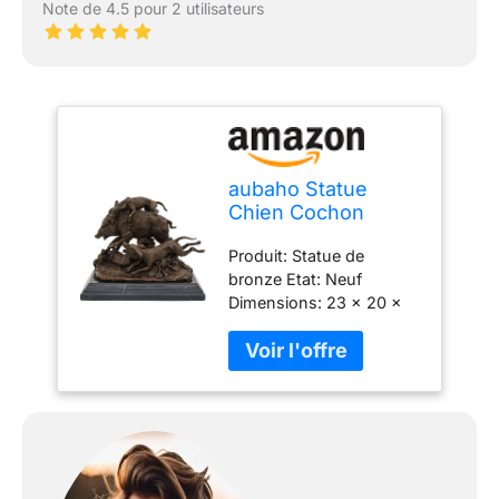
Note de 4.5 pour 2 utilisateurs
aubaho Statue
Chien Cochon
Sauvage Chasse de
Produit: Statue de
Bronze Sculpture
bronze Etat: Neuf
Figurine 23cm
Dimensions: 23 x 20 x
17cm (L x H x P)
Materiau: Bronze / pierre
Style: Style antique