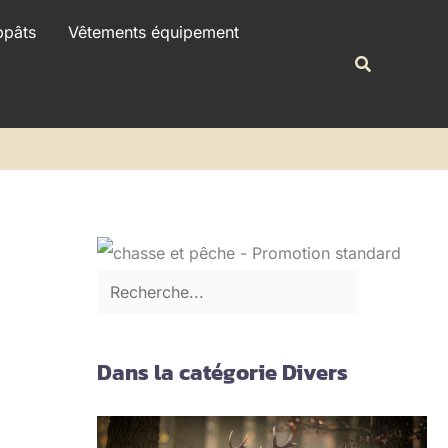
R
ppâts
Vêtements équipement
e
Recherche
c
h
e
r
c
h
e
r
Dans la catégorie Divers