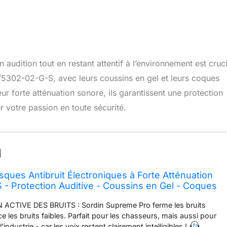
 audition tout en restant attentif à l’environnement est cruci
75302-02-G-S, avec leurs coussins en gel et leurs coques
eur forte atténuation sonore, ils garantissent une protection
r votre passion en toute sécurité.
sques Antibruit Électroniques à Forte Atténuation
- Protection Auditive - Coussins en Gel - Coques
res - Idéal pour la Chasse ou Le Tir
ACTIVE DES BRUITS : Sordin Supreme Pro ferme les bruits
ce les bruits faibles. Parfait pour les chasseurs, mais aussi pour
 l'industrie - car les voix restent clairement intelligibles !