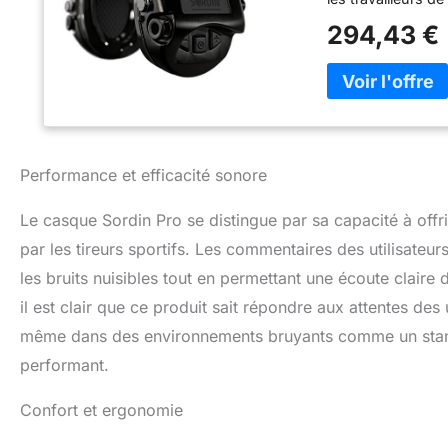
NOUVELLE MARQUE 
294,43 €
connues sous le n
suédois Sordin lu
QUALITÉ GENORMÉ
(casque antibruit
divertissement) !
PLUS PRÉCIEUX : l
est moins cher qu
Performance et efficacité sonore
microphones ét
tireurs sportifs en
Le casque Sordin Pro se distingue par sa capacité à offri
animaux et tes c
par les tireurs sportifs. Les commentaires des utilisateu
les bruits nuisibles tout en permettant une écoute claire
il est clair que ce produit sait répondre aux attentes des u
même dans des environnements bruyants comme un stand
performant.
Confort et ergonomie