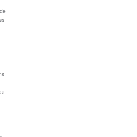
 de
es
ns
au