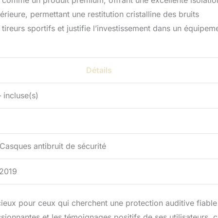
 comme un produit premium, offrant une excellente isolatio
ieure, permettant une restitution cristalline des bruits
ireurs sportifs et justifie l’investissement dans un équipem
Détails
 incluse(s)
Casques antibruit de sécurité
 2019
cieux pour ceux qui cherchent une protection auditive fiable
ionnantes et les témoignages positifs de ses utilisateurs, 