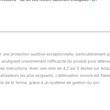
: Ces protections auditives populaires, anciennement
om de Sordin, sont désormais distribuées par le fabricant
i-même - la qualité parfaite du produit ne change pas du tout
E : Approuvé selon EN 352-1, EN 352-4 ainsi que EN 352-8
 à atténuation dépendante du niveau avec entrée audio de
 Convient aussi parfaitement aux professionnels au travail
e Sordin Supreme Pro offre une amplification du bruit de 1:4 et
e son grand frère, le Supreme Pro-X, ultra-résistant et équipé de
anches
APPLICATIONS POLYVALENTES : Parfaites pour les
 plein air et les chasseurs - tu entends le gibier, les autres
r une protection auditive exceptionnelle, particulièrement p
amarades pendant que les coups de feu sont étouffés !
rs soulignent unanimement l’efficacité du produit pour atténu
 des instructions. Avec une note de 4,2 sur 5 étoiles sur Ama
tilisateurs les plus exigeants. L’atténuation sonore est fiabl
 de tir fermé, grâce à un système de gestion du son