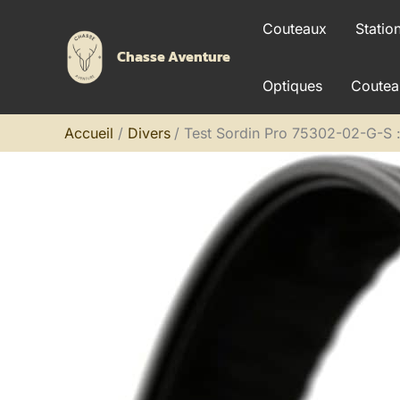
Aller
Couteaux
Statio
au
Chasse Aventure
contenu
Optiques
Coutea
Accueil
Divers
Test Sordin Pro 75302-02-G-S : c