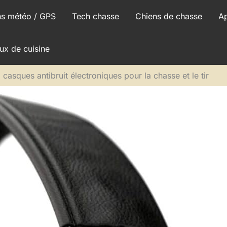
ns météo / GPS
Tech chasse
Chiens de chasse
A
ux de cuisine
asques antibruit électroniques pour la chasse et le tir