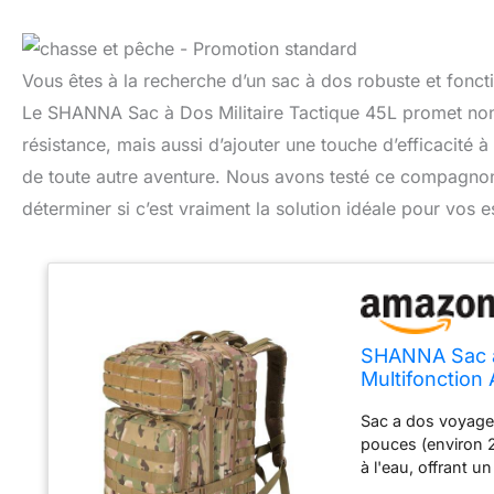
Vous êtes à la recherche d’un sac à dos robuste et fonc
Le SHANNA Sac à Dos Militaire Tactique 45L promet non
résistance, mais aussi d’ajouter une touche d’efficacité à
de toute autre aventure. Nous avons testé ce compagnon d
déterminer si c’est vraiment la solution idéale pour vos 
SHANNA Sac à 
Multifonction
Randonnée po
Sac a dos voyage 
Pêche Alpini
pouces (environ 2
à l'eau, offrant 
sport. Attention à