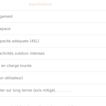
Appréciation
ngement
espace
apacité adéquate (45L)
ctivités outdoor intenses
en charge lourde
n utilisateur)
ter sur long terme (avis mitigé). . . . . . .