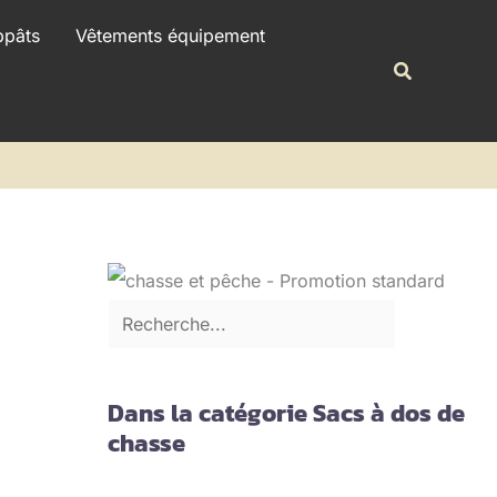
R
ppâts
Vêtements équipement
e
Recherche
c
h
e
r
c
h
e
r
Dans la catégorie Sacs à dos de
chasse