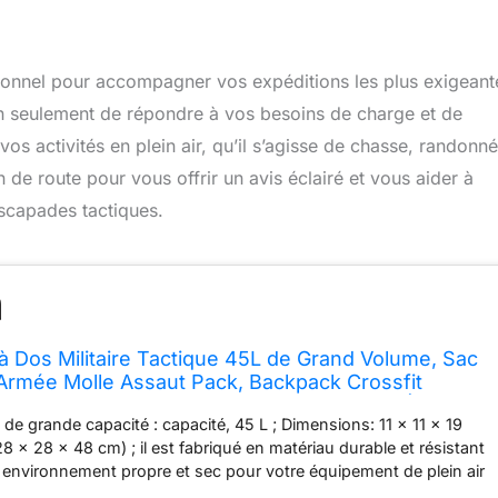
tionnel pour accompagner vos expéditions les plus exigeant
 seulement de répondre à vos besoins de charge et de
 vos activités en plein air, qu’il s’agisse de chasse, randonn
e route pour vous offrir un avis éclairé et vous aider à
escapades tactiques.
Dos Militaire Tactique 45L de Grand Volume, Sac
 Armée Molle Assaut Pack, Backpack Crossfit
ur Voyage Trekking Randonnée Camping École
de grande capacité : capacité, 45 L ; Dimensions: 11 x 11 x 19
sme
8 x 28 x 48 cm) ; il est fabriqué en matériau durable et résistant
un environnement propre et sec pour votre équipement de plein air
 chaque détail : Sangle en maille respirante pour un transport