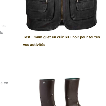
les
le
Test : mdm gilet en cuir 6XL noir pour toutes
vos activités
le en