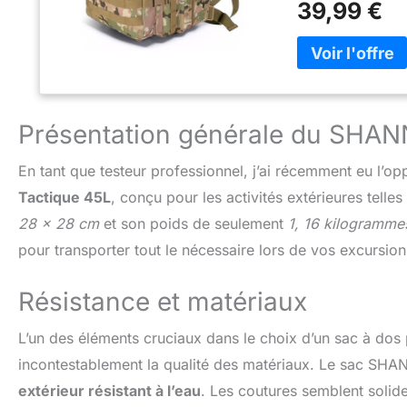
39,99 €
confortable lors 
doubles, de ferme
système de compr
Conception modula
d'un sac à dos mo
équipements. Vou
Présentation générale du SHANN
pour en faire un 
gourde, une poche
pochette pour lam
En tant que testeur professionnel, j’ai récemment eu l’op
couchage et un ta
Tactique 45L
, conçu pour les activités extérieures tell
divers articles. 
28 x 28 cm
et son poids de seulement
1, 16 kilogramme
intérieures à ferm
volumineux et les
pour transporter tout le nécessaire lors de vos excursion
suffisamment d'e
pour faciliter le 
Résistance et matériaux
l'emballage. Polyv
telles que la rand
L’un des éléments cruciaux dans le choix d’un sac à dos p
chasse, etc. Il p
complet catastrop
incontestablement la qualité des matériaux. Le sac SHA
plein air.
extérieur résistant à l’eau
. Les coutures semblent solid