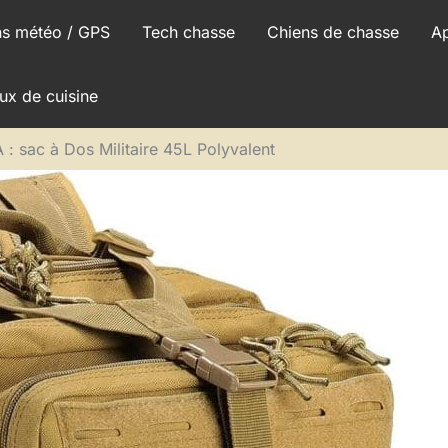
ns météo / GPS
Tech chasse
Chiens de chasse
A
ux de cuisine
: sac à Dos Militaire 45L Polyvalent