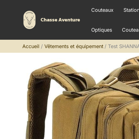
Aller
Couteaux
Statio
au
Chasse Aventure
contenu
Optiques
Coutea
Accueil
Vêtements et équipement
Test SHANNA 