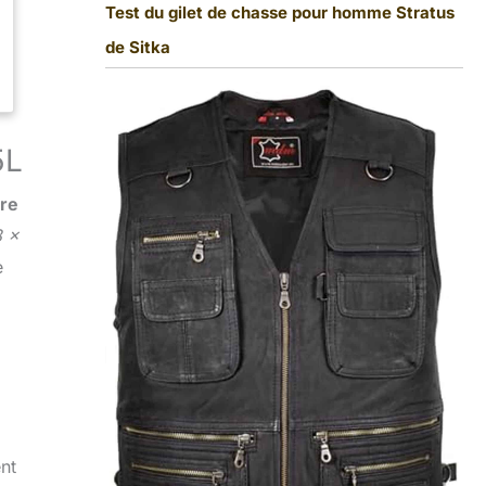
Test du gilet de chasse pour homme Stratus
de Sitka
5L
ire
 x
e
nt