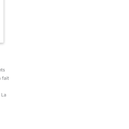
nts
 fait
 La