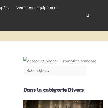
R
ppâts
Vêtements équipement
e
Recherche
c
h
e
r
c
h
e
r
Dans la catégorie Divers