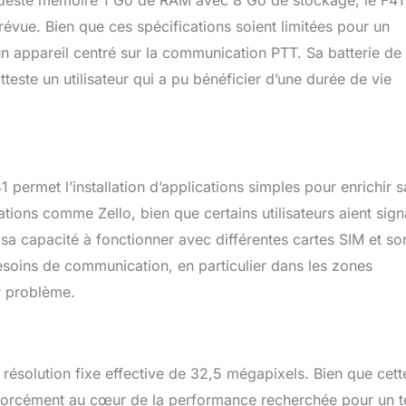
deste mémoire 1 Go de RAM avec 8 Go de stockage, le F41
ophone garantissent des appels et des photos d'une grande
révue. Bien que ces spécifications soient limitées pour un
isse d'intercom vidéo ou de photographie quotidienne, il offre une
de haute qualité. Équipé d'une grande batterie de 4600mAh avec
 appareil centré sur la communication PTT. Sa batterie de
nsommation d'énergie pour garantir une utilisation prolongée
este un utilisateur qui a pu bénéficier d’une durée de vie
ente. Qu'il s'agisse d'un interphone de longue durée ou d'une
ienne, il peut répondre à vos besoins. Accessoires d'origine pour
tion de recharge : B0F6XKDF5J ; ② Casque : B0F6XVHJP1 ;
0F7LBGFBX ; ④Batterie : B0F6XTMHDR
permet l’installation d’applications simples pour enrichir s
ations comme Zello, bien que certains utilisateurs aient sign
sa capacité à fonctionner avec différentes cartes SIM et so
besoins de communication, en particulier dans les zones
r problème.
ésolution fixe effective de 32,5 mégapixels. Bien que cett
s forcément au cœur de la performance recherchée pour un t