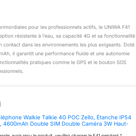
rimordiales pour les professionnels actifs, le UNIWA F41
ion résistante à l’eau, sa capacité 4G et sa fonctionnalité
en contact dans les environnements les plus exigeants. Doté
Ah, il garantit une performance fluide et une autonomie
nctionnalités pratiques comme le GPS et le bouton SOS
essionnels.
éphone Walkie Talkie 4G POC Zello, Étanche IP54
, 4600mAh Double SIM Double Caméra 3W Haut-
oid 8.1 1GB+8GB Téléphone Robuste (F41)
après avoir reçu le produit, veuillez charger le F41 pendant 1