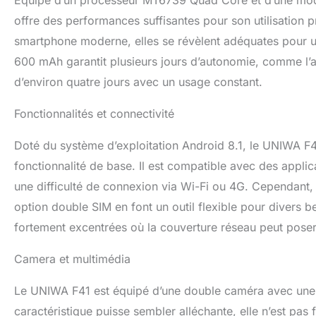
Équipé d’un processeur MT6739 Quad Core et d’une mo
avec double micr
offre des performances suffisantes pour son utilisation p
clarté. Qu'il s'ag
image et un son 
smartphone moderne, elles se révèlent adéquates pour un
contrôle de la co
600 mAh garantit plusieurs jours d’autonomie, comme l’att
sans charge fréqu
d’environ quatre jours avec un usage constant.
utilisation quotid
UNIWA F41 : ①Sta
③Microphone : B
Fonctionnalités et connectivité
Doté du système d’exploitation Android 8.1, le UNIWA F41 
fonctionnalité de base. Il est compatible avec des applic
une difficulté de connexion via Wi-Fi ou 4G. Cependant, 
option double SIM en font un outil flexible pour divers 
fortement excentrées où la couverture réseau peut pose
Camera et multimédia
Le UNIWA F41 est équipé d’une double caméra avec une r
caractéristique puisse sembler alléchante, elle n’est pa