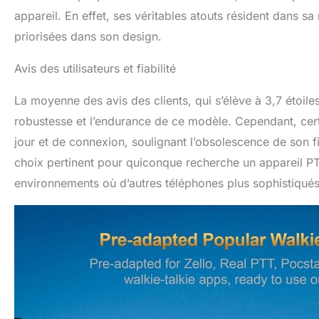
appareil. En effet, ses véritables atouts résident dans 
priorisées dans son design.
Avis des utilisateurs et fiabilité
La moyenne des avis des clients, qui s’élève à 3,7 étoiles
robustesse et l’endurance de ce modèle. Cependant, cer
jour et de connexion, soulignant l’obsolescence de son
choix pertinent pour quiconque recherche un appareil PT
environnements où d’autres téléphones plus sophistiqués