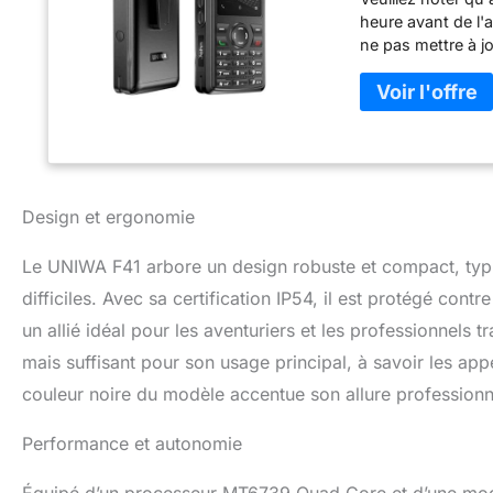
heure avant de l'a
ne pas mettre à j
pas.UNIWA F40 Upg
améliorée basée s
la production et 
élevé à la fois dan
pouces, résolut
double carte SIM,
polyvalent : IP54
Design et ergonomie
multi-protectrice
pour une utilisati
Le UNIWA F41 arbore un design robuste et compact, typ
intelligent multif
difficiles. Avec sa certification IP54, il est protégé con
positionnement G
pour la sécurité, 
un allié idéal pour les aventuriers et les professionnels t
industries, amélio
mais suffisant pour son usage principal, à savoir les app
un talkie-walkie
variété de scénar
couleur noire du modèle accentue son allure professionn
avec les réseaux
communication fl
Performance et autonomie
urbaines comme d
L'appareil photo 