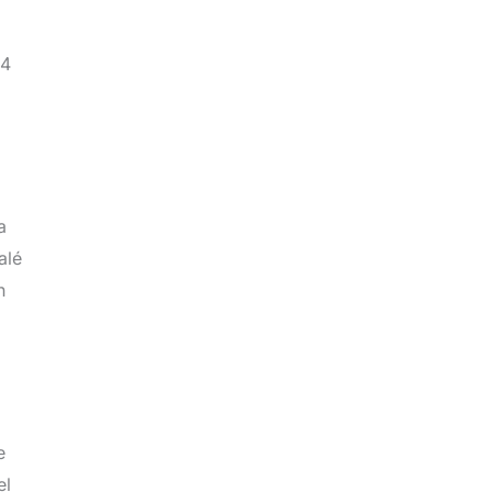
 4
a
alé
n
e
el