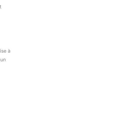
t
ise à
 un