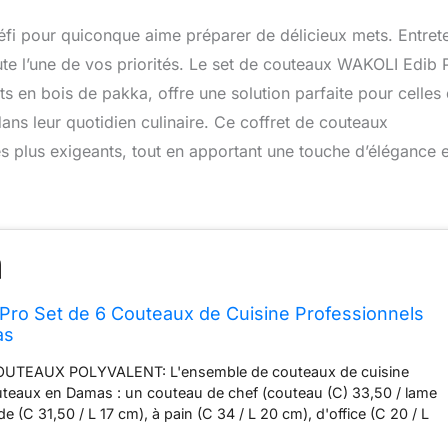
défi pour quiconque aime préparer de délicieux mets. Entrete
ute l’une de vos priorités. Le set de couteaux WAKOLI Edib 
 en bois de pakka, offre une solution parfaite pour celles 
dans leur quotidien culinaire. Ce coffret de couteaux
s plus exigeants, tout en apportant une touche d’élégance 
ro Set de 6 Couteaux de Cuisine Professionnels
as
TEAUX POLYVALENT: L'ensemble de couteaux de cuisine
teaux en Damas : un couteau de chef (couteau (C) 33,50 / lame
de (C 31,50 / L 17 cm), à pain (C 34 / L 20 cm), d'office (C 20 / L
Santoku (C 30 / L 16 cm, C 23,50 / L 11,50cm). L'acier damassé.