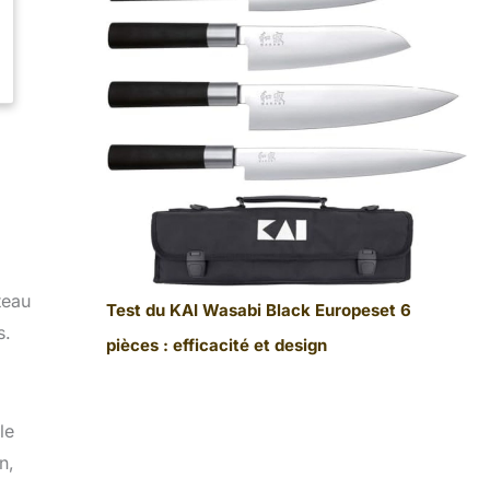
teau
Test du KAI Wasabi Black Europeset 6
s.
pièces : efficacité et design
le
n,