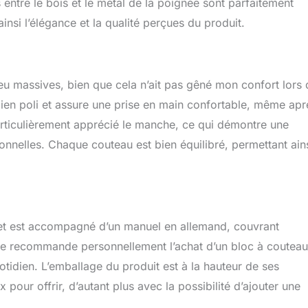
femmes et les amateurs de couteaux. Que ce soit pour des
s entre le bois et le métal de la poignée sont parfaitement
 des amateurs de cuisine, ce set apporte joie et qualité dans
insi l’élégance et la qualité perçues du produit.
déal pour des occasions comme les anniversaires, les mariages
u massives, bien que cela n’ait pas gêné mon confort lors 
ien poli et assure une prise en main confortable, même apr
articulièrement apprécié le manche, ce qui démontre une
rsonnelles. Chaque couteau est bien équilibré, permettant ain
e set est accompagné d’un manuel en allemand, couvrant
ant, je recommande personnellement l’achat d’un bloc à coutea
otidien. L’emballage du produit est à la hauteur de ses
pour offrir, d’autant plus avec la possibilité d’ajouter une