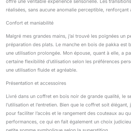
les hommes, les 
offre une véritable expérience sensorielle. Les transition
professionnels ou
réalisées, sans aucune anomalie perceptible, renforçant a
chaque cuisine. I
ou Noël.
Confort et maniabilité
Malgré mes grandes mains, j’ai trouvé les poignées un pe
préparation des plats. Le manche en bois de pakka est b
une utilisation prolongée. Mon épouse, quant à elle, a p
certaine flexibilité d’utilisation selon les préférences pe
une utilisation fluide et agréable.
Présentation et accessoires
Livré dans un coffret en bois noir de grande qualité, l
l’utilisation et l’entretien. Bien que le coffret soit élég
pour faciliter l’accès et le rangement des couteaux au qu
performances, ce qui en fait également un choix judicieux 
petite somme symbolique selon la superstition.