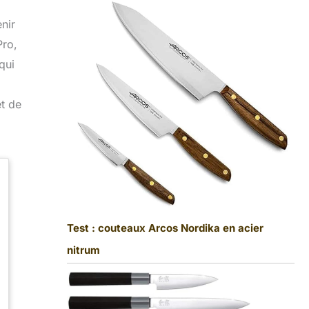
nir
Pro,
qui
et de
Test : couteaux Arcos Nordika en acier
nitrum