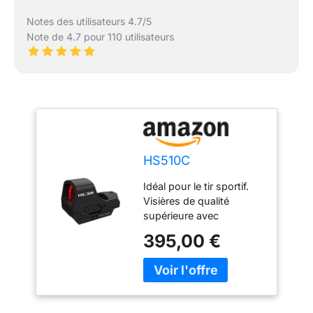
Notes des utilisateurs 4.7/5
Note de 4.7 pour 110 utilisateurs
HS510C
Idéal pour le tir sportif.
Visières de qualité
supérieure avec
construction sans
395,00 €
parallaxe ! Loupe
adaptée ! Longue durée
de vie et fonctionnement
solaire (commutable) :
technologie LED ultra-