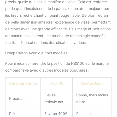
précis, quelle que soit la manière de viser. Cela est renforcé
point de 2 MOA ou un
par la quasi inexistence de la parallaxe, un atout majeur pour
cercle de 65 MOA ou une
les tireurs recherchant un point rouge fiable. De plus, l’écran
visée combinée (cercle-
point). Convient pour les
de belle dimension améliore l’expérience de visée, permettant
fusils H&K, les armes
de cibler avec une grande efficacité. L’allumage et l’extinction
airsoft, etc. Utilisable
automatiques ajoutent une touche de technologie avancée,
avec des appareils de
facilitant l’utilisation dans des situations variées.
vision nocturne.
Comparaison avec d’autres modèles
Pour mieux comprendre la position du HS510C sur le marché,
comparons-le avec d’autres modèles populaires :
Caractéristique
HS510C
DoctorSight
Élevée,
Bonne, mais moins
Précision
réticule net
nette
Prix
Environ 400€
Plus cher