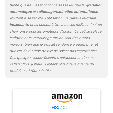
interchangeable.
haute qualité. Les fonctionnalités telles que la
gradation
Choisissez entre un
point de 2 MOA ou un
automatique
et l’
allumage/extinction automatiques
cercle de 65 MOA ou une
ajoutent à sa facilité d’utilisation. Sa
parallaxe quasi
visée combinée (cercle-
inexistante
et sa compatibilité avec les fusils en font un
point). Convient pour les
choix prisé pour les amateurs d’airsoft. La cellule solaire
fusils H&K, les armes
airsoft, etc. Utilisable
intégrée et le verrouillage rapide sont des atouts
avec des appareils de
majeurs, bien que le prix ait tendance à augmenter et
vision nocturne.
que les vis du tiroir de pile ne soient pas imperdables.
Ces quelques inconvénients n’entachent en rien ma
satisfaction globale, d’autant plus que la qualité du
produit est irréprochable.
HS510C