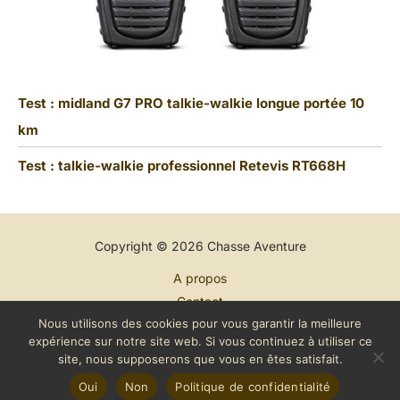
Test : midland G7 PRO talkie-walkie longue portée 10
km
Test : talkie-walkie professionnel Retevis RT668H
Copyright © 2026 Chasse Aventure
A propos
Contact
Nous utilisons des cookies pour vous garantir la meilleure
Plan du site
expérience sur notre site web. Si vous continuez à utiliser ce
Mentions légales
site, nous supposerons que vous en êtes satisfait.
Politique de confidentialité
Oui
Non
Politique de confidentialité