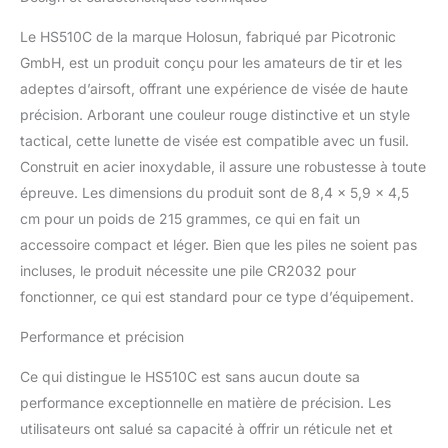
Awake et réglage
automatique de la
Le HS510C de la marque Holosun, fabriqué par Picotronic
luminosité permettent
GmbH, est un produit conçu pour les amateurs de tir et les
jusqu'à 50 000 heures
adeptes d’airsoft, offrant une expérience de visée de haute
de fonctionnement. Avec
la visée légère, vous
précision. Arborant une couleur rouge distinctive et un style
restez agile et pouvez
tactical, cette lunette de visée est compatible avec un fusil.
viser en un clin d'œil.
Construit en acier inoxydable, il assure une robustesse à toute
S'adapte parfaitement
épreuve. Les dimensions du produit sont de 8,4 x 5,9 x 4,5
sur un AR 15, une
carabine, un fusil de
cm pour un poids de 215 grammes, ce qui en fait un
chasse, H&K Toujours
accessoire compact et léger. Bien que les piles ne soient pas
prêt à l'emploi : Grâce à
incluses, le produit nécessite une pile CR2032 pour
une construction
fonctionner, ce qui est standard pour ce type d’équipement.
résistante aux chocs et
extrêmement robuste,
Performance et précision
vous pouvez maîtriser en
toute sécurité les
Ce qui distingue le HS510C est sans aucun doute sa
situations les plus
performance exceptionnelle en matière de précision. Les
difficiles. Réticule
interchangeable.
utilisateurs ont salué sa capacité à offrir un réticule net et
Choisissez entre un