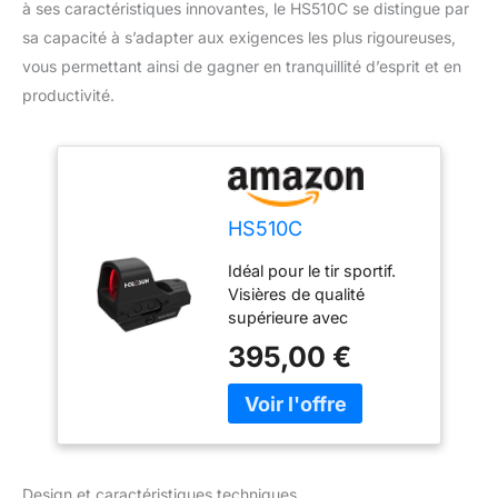
à ses caractéristiques innovantes, le HS510C se distingue par
sa capacité à s’adapter aux exigences les plus rigoureuses,
vous permettant ainsi de gagner en tranquillité d’esprit et en
productivité.
HS510C
Idéal pour le tir sportif.
Visières de qualité
supérieure avec
construction sans
395,00 €
parallaxe ! Loupe
adaptée ! Longue durée
de vie et fonctionnement
solaire (commutable) :
technologie LED ultra-
efficace, fonction Shake
Design et caractéristiques techniques