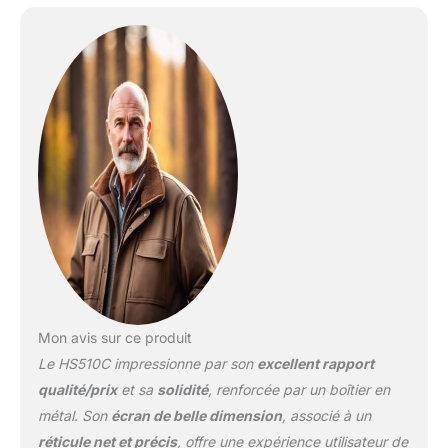
efficace, fonction Shake
Awake et réglage
automatique de la
luminosité permettent
jusqu'à 50 000 heures
de fonctionnement. Avec
la visée légère, vous
restez agile et pouvez
viser en un clin d'œil.
S'adapte parfaitement
sur un AR 15, une
carabine, un fusil de
chasse, H&K Toujours
prêt à l'emploi : Grâce à
une construction
résistante aux chocs et
Mon avis sur ce produit
extrêmement robuste,
Le HS510C impressionne par son
excellent rapport
vous pouvez maîtriser en
toute sécurité les
qualité/prix
et sa
solidité
, renforcée par un boîtier en
situations les plus
métal. Son
écran de belle dimension
, associé à un
difficiles. Réticule
réticule net et précis
, offre une expérience utilisateur de