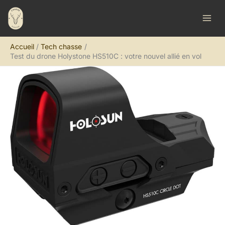
Aller
R
au
e
contenu
c
Accueil
Tech chasse
h
Test du drone Holystone HS510C : votre nouvel allié en vol
e
r
c
h
e
r