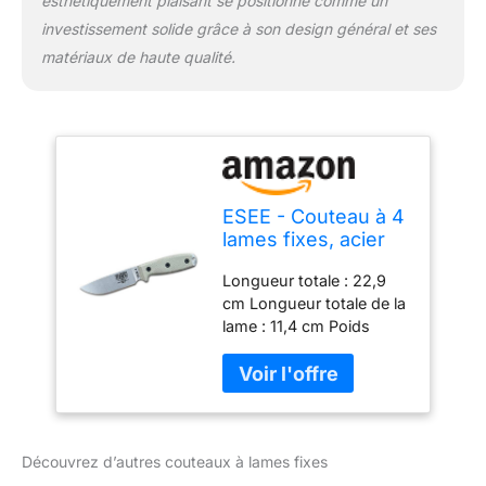
esthétiquement plaisant se positionne comme un
investissement solide grâce à son design général et ses
matériaux de haute qualité.
ESEE - Couteau à 4
lames fixes, acier
S35V, gaine
Longueur totale : 22,9
ambidextre,
cm Longueur totale de la
fabriqué aux États-
lame : 11,4 cm Poids
Unis (toile Micarta)
(couteau uniquement) :
226,8 g Acier inoxydable
S35VN Gaine moulée
avec plaque à clip
Découvrez d’autres couteaux à lames fixes