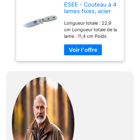
ESEE - Couteau à 4
lames fixes, acier
S35V, gaine
Longueur totale : 22,9
ambidextre,
cm Longueur totale de la
fabriqué aux États-
lame : 11,4 cm Poids
Unis (toile Micarta)
(couteau uniquement) :
226,8 g Acier inoxydable
S35VN Gaine moulée
avec plaque à clip