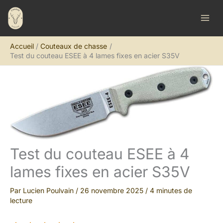
Aller
R
au
e
contenu
c
Accueil
Couteaux de chasse
h
Test du couteau ESEE à 4 lames fixes en acier S35V
e
r
c
h
e
r
Test du couteau ESEE à 4
lames fixes en acier S35V
Par
Lucien Poulvain
/
26 novembre 2025
/
4 minutes de
lecture