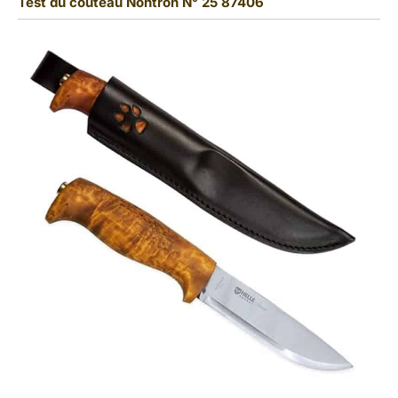
Test du couteau Nontron N° 25 87406