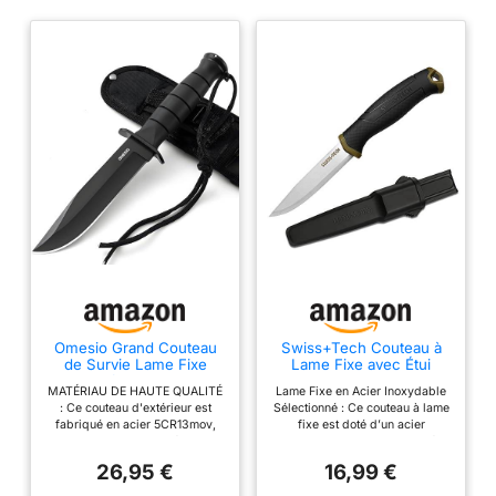
Omesio Grand Couteau
Swiss+Tech Couteau à
de Survie Lame Fixe
Lame Fixe avec Étui
Bushcraft Noir Fourreau
Rigide
MATÉRIAU DE HAUTE QUALITÉ
Lame Fixe en Acier Inoxydable
Nylon
: Ce couteau d'extérieur est
Sélectionné : Ce couteau à lame
fabriqué en acier 5CR13mov,
fixe est doté d’un acier
connu pour sa dureté et sa
inoxydable de haute qualité,
durabilité. Il vous offre des
offrant une excellente
26,95 €
16,99 €
performances fiables lors de
résistance, une bonne tenue de
toutes vos aventures en plein
coupe et une pénétration