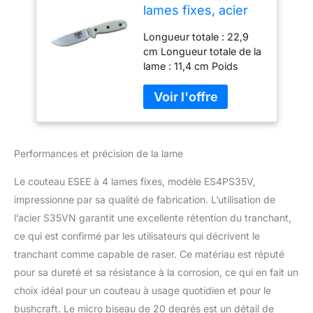
lames fixes, acier
S35V, gaine
Longueur totale : 22,9
ambidextre,
cm Longueur totale de la
fabriqué aux États-
lame : 11,4 cm Poids
Unis (toile Micarta)
(couteau uniquement) :
226,8 g Acier inoxydable
S35VN Gaine moulée
avec plaque à clip
Performances et précision de la lame
Le couteau ESEE à 4 lames fixes, modèle ES4PS35V,
impressionne par sa qualité de fabrication. L’utilisation de
l’acier S35VN garantit une excellente rétention du tranchant,
ce qui est confirmé par les utilisateurs qui décrivent le
tranchant comme capable de raser. Ce matériau est réputé
pour sa dureté et sa résistance à la corrosion, ce qui en fait un
choix idéal pour un couteau à usage quotidien et pour le
bushcraft. Le micro biseau de 20 degrés est un détail de