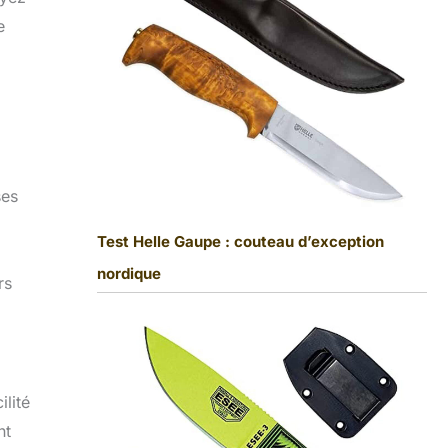
e
ses
Test Helle Gaupe : couteau d’exception
nordique
rs
lité
nt