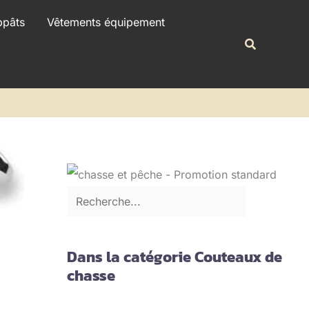
R
ppâts
Vêtements équipement
e
Recherche
c
h
e
r
c
h
e
r
Dans la catégorie Couteaux de
chasse