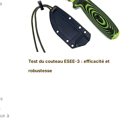
s
Test du couteau ESEE-3 : efficacité et
robustesse
es
,
aux à