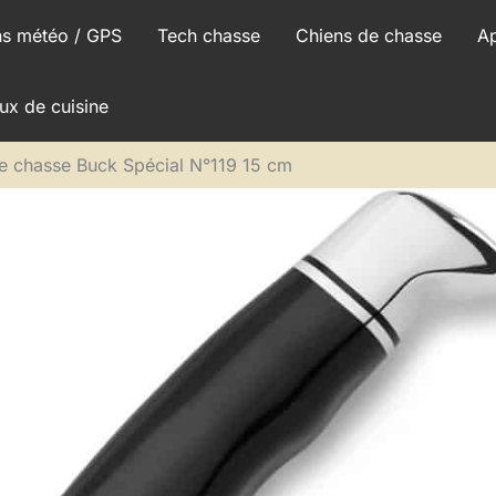
ns météo / GPS
Tech chasse
Chiens de chasse
A
ux de cuisine
e chasse Buck Spécial N°119 15 cm