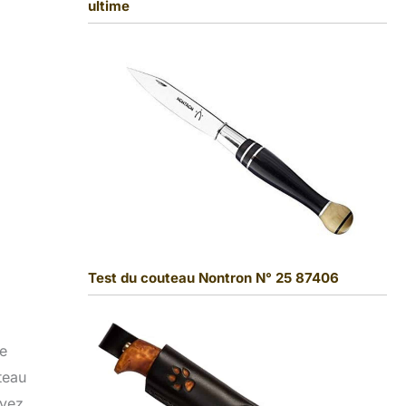
ultime
Test du couteau Nontron N° 25 87406
Le
teau
oyez