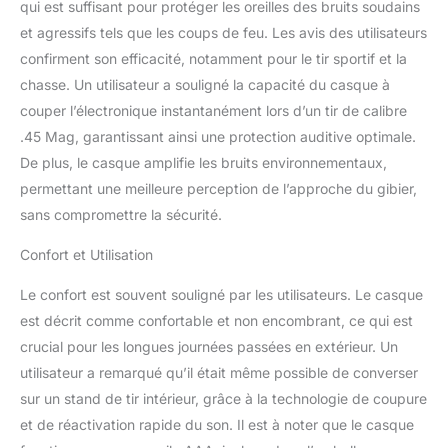
qui est suffisant pour protéger les oreilles des bruits soudains
bidirectionnelle
et agressifs tels que les coups de feu. Les avis des utilisateurs
Augmente votre capacité
à communiquer avec les
confirment son efficacité, notamment pour le tir sportif et la
autres à proximité ainsi
chasse. Un utilisateur a souligné la capacité du casque à
que votre capacité à
couper l’électronique instantanément lors d’un tir de calibre
entendre des sons plus
.45 Mag, garantissant ainsi une protection auditive optimale.
faibles Système de menu
guidé par la voix, donc
De plus, le casque amplifie les bruits environnementaux,
pas besoin de retirer
permettant une meilleure perception de l’approche du gibier,
votre casque Mise hors
sans compromettre la sécurité.
tension automatique du
casque après 4 heures
Confort et Utilisation
de non-utilisation pour
économiser l'énergie,
Le confort est souvent souligné par les utilisateurs. Le casque
avec signal de batterie
est décrit comme confortable et non encombrant, ce qui est
faible vous indiquant
crucial pour les longues journées passées en extérieur. Un
quand l'appareil doit être
rechargé
utilisateur a remarqué qu’il était même possible de converser
sur un stand de tir intérieur, grâce à la technologie de coupure
et de réactivation rapide du son. Il est à noter que le casque