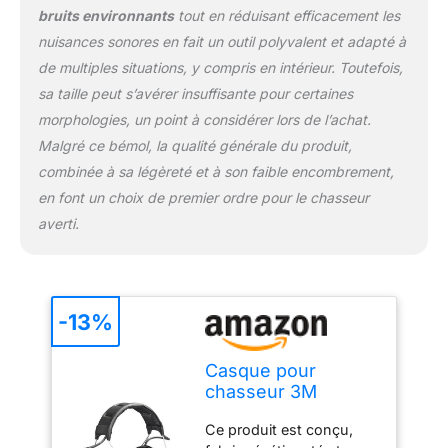
bruits environnants
tout en réduisant efficacement les
pas besoin de retirer
votre casque Mise hors
nuisances sonores en fait un outil polyvalent et adapté à
tension automatique du
de multiples situations, y compris en intérieur. Toutefois,
casque après 4 heures
sa taille peut s’avérer insuffisante pour certaines
de non-utilisation pour
morphologies, un point à considérer lors de l’achat.
économiser l'énergie,
avec signal de batterie
Malgré ce bémol, la qualité générale du produit,
faible vous indiquant
combinée à sa légèreté et à son faible encombrement,
quand l'appareil doit être
en font un choix de premier ordre pour le chasseur
rechargé
averti.
-13%
Casque pour
chasseur 3M
PELTOR ProTac, 26
Ce produit est conçu,
dB, vert, serre-tête,