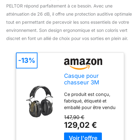
PELTOR répond parfaitement à ce besoin. Avec une
atténuation de 26 dB, il offre une protection auditive optimale
tout en permettant de percevoir les sons essentiels de votre
environnement. Son design ergonomique et son coloris vert
discret en font un allié de choix pour vos sorties en plein air.
-13%
Casque pour
chasseur 3M
PELTOR ProTac, 26
Ce produit est conçu,
dB, vert, serre-tête,
fabriqué, étiqueté et
MT13H222A
emballé pour être vendu
à des clients industriels
147,90 €
et professionnels pour
129,02 €
une utilisation sur le lieu
de travail; Il n'est pas