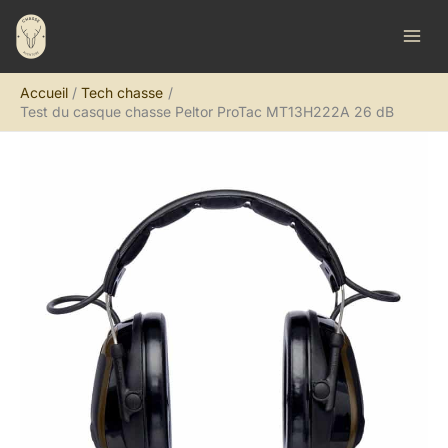
Aller
R
au
e
contenu
c
Accueil
Tech chasse
h
Test du casque chasse Peltor ProTac MT13H222A 26 dB
e
r
c
h
e
r