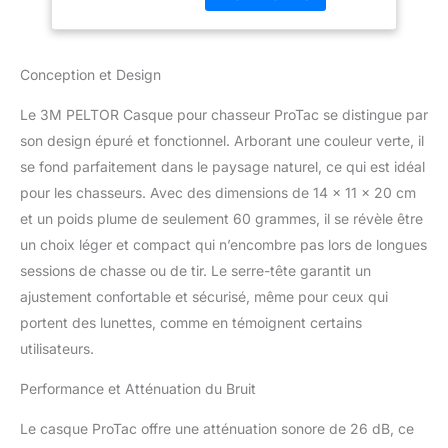
destiné à la vente aux
consommateurs ou à
l'utilisation par les
consommateurs Casque
Conception et Design
conçu pour être utilisé
pendant la chasse ou le
Le 3M PELTOR Casque pour chasseur ProTac se distingue par
tir La fonction
son design épuré et fonctionnel. Arborant une couleur verte, il
dépendante du niveau
se fond parfaitement dans le paysage naturel, ce qui est idéal
pour les bruits ambiants
aide à protéger contre les
pour les chasseurs. Avec des dimensions de 14 x 11 x 20 cm
bruits d'impact nocifs,
et un poids plume de seulement 60 grammes, il se révèle être
tout en permettant aux
un choix léger et compact qui n’encombre pas lors de longues
sons ambiants d'être
sessions de chasse ou de tir. Le serre-tête garantit un
entendus Entrée stéréo
3,5 mm pour écoute
ajustement confortable et sécurisé, même pour ceux qui
uniquement pour la
portent des lunettes, comme en témoignent certains
connexion à des
utilisateurs.
appareils externes tels
qu'un téléphone
Performance et Atténuation du Bruit
portable, une radio ou
une radio de
Le casque ProTac offre une atténuation sonore de 26 dB, ce
communication