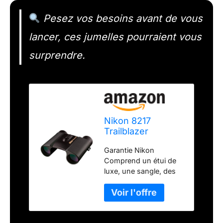
Pesez vos besoins avant de vous
lancer, ces jumelles pourraient vous
surprendre.
Nikon 8217
Trailblazer
Jumelles de
Garantie Nikon
Chasse 8 x 25
Comprend un étui de
luxe, une sangle, des
instructions et une
boîte.