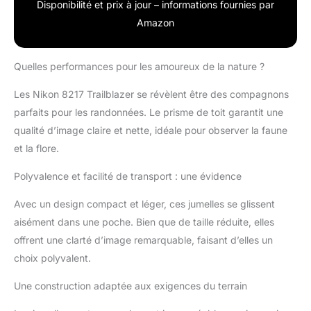
Disponibilité et prix à jour – informations fournies par
Amazon
Quelles performances pour les amoureux de la nature ?
Les Nikon 8217 Trailblazer se révèlent être des compagnons
parfaits pour les randonnées. Le prisme de toit garantit une
qualité d’image claire et nette, idéale pour observer la faune
et la flore.
Polyvalence et facilité de transport : une évidence
Avec un design compact et léger, ces jumelles se glissent
aisément dans une poche. Bien que de taille réduite, elles
offrent une clarté d’image remarquable, faisant d’elles un
choix polyvalent.
Une construction adaptée aux exigences du terrain