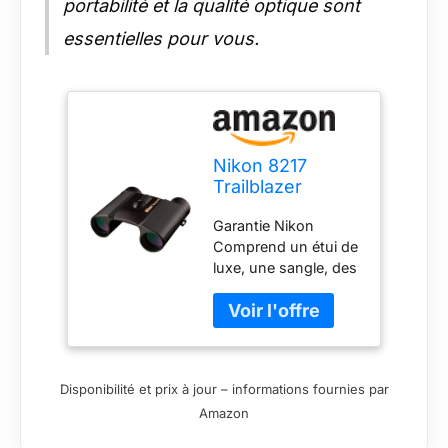
portabilité et la qualité optique sont
essentielles pour vous.
Nikon 8217
Trailblazer
Jumelles de
Garantie Nikon
Chasse 8 x 25
Comprend un étui de
luxe, une sangle, des
instructions et une
boîte.
Disponibilité et prix à jour – informations fournies par
Amazon