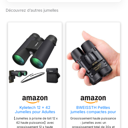
Découvrez d’autres jumelles
Kylietech 12 x 42
BWEISSTH Petites
Jumelles pour Adultes
jumelles compactes pour
avec BAK4 Prism, FMC
adultes et enfants, mini
【Jumelles à prisme de toit 12 x
Grossissement haute puissance
lentille, Grande oculaire,
jumelles 30x60 voyage,
42 haute puissance】avec
: jumelles avec un
Compact, antibuée et
observation oiseaux,
grossissement 12 x haute
grossissement total de 30x et