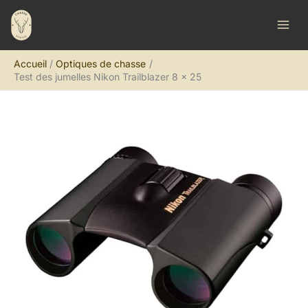
Aller
R
au
e
contenu
c
Accueil
Optiques de chasse
h
Test des jumelles Nikon Trailblazer 8 x 25
e
r
c
h
e
r