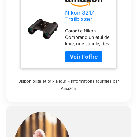
Nikon 8217
Trailblazer
Jumelles de
Garantie Nikon
Chasse 8 x 25
Comprend un étui de
luxe, une sangle, des
instructions et une
boîte.
Disponibilité et prix à jour – informations fournies par
Amazon