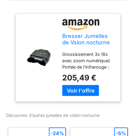
Bresser Jumelles
de Vsion nocturne
numérique 3x20
Grossissement 3x (6x
avec zoom numérique)
Portée de l‘infrarouge :
100 m Dimensions: 185 x
205,49 €
145 x 55 mm; Poids: 680
g Grand écran, vue
confortable
Découvrez d’autres jumelles de vision nocturne
-24%
-5%