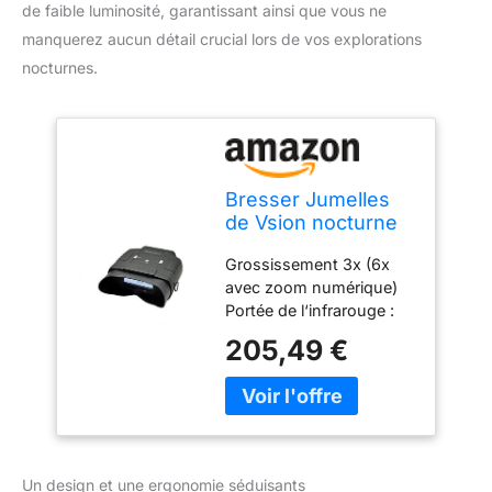
de faible luminosité, garantissant ainsi que vous ne
manquerez aucun détail crucial lors de vos explorations
nocturnes.
Bresser Jumelles
de Vsion nocturne
numérique 3x20
Grossissement 3x (6x
avec zoom numérique)
Portée de l‘infrarouge :
100 m Dimensions: 185 x
205,49 €
145 x 55 mm; Poids: 680
g Grand écran, vue
confortable
Un design et une ergonomie séduisants