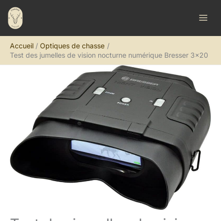
Aller
R
au
e
contenu
c
Accueil
Optiques de chasse
h
Test des jumelles de vision nocturne numérique Bresser 3×20
e
r
c
h
e
r