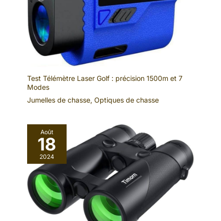
incluse stocke jusqu'a 4 heures de video 4K. En vacances, en
priorité ! Achetez en toute
safari ou en expedition, enregistrez chaque instant sans souci
tranquillité grâce à 1 an de
de place. Le slot d'extension accepte les cartes micro SD
garantie contre les défauts,
jusqu'a 128GB. Cadeau ideal pour un pere passionne de
retour facile sous 30 jours et
nature, un mari aventurier ou un fils curieux, avec boite cadeau
support technique à vie.
elegante incluse. Equipe de support francophone disponible
Accessoires manquants ou
sous 24h. Garantie satisfait ou rembourse.
endommagés ? Nous y
pensons. Où que vous soyez,
notre garantie globale vous
protège. Achetez en toute
Test Télémètre Laser Golf : précision 1500m et 7
confiance - nous sommes là
Modes
pour vous.
Jumelles de chasse
,
Optiques de chasse
Août
18
2024