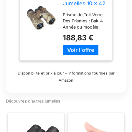
Jumelles 10 x 42
Noir
Prisme de Toit Verre
Des Prismes : Bak-4
Année du modèle :
2017 1 Paire de
188,83 €
Jumelle 10 x 42
Disponibilité et prix à jour – informations fournies par
Amazon
Découvrez d’autres jumelles