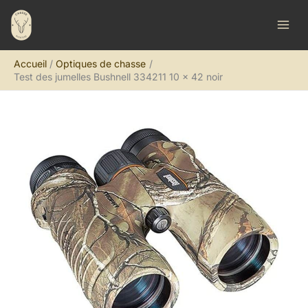
Aller
R
au
e
contenu
c
Accueil
Optiques de chasse
h
Test des jumelles Bushnell 334211 10 x 42 noir
e
r
c
h
e
r