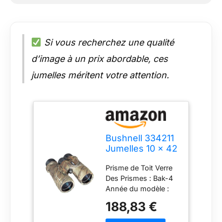
Si vous recherchez une qualité
d’image à un prix abordable, ces
jumelles méritent votre attention.
Bushnell 334211
Jumelles 10 x 42
Noir
Prisme de Toit Verre
Des Prismes : Bak-4
Année du modèle :
2017 1 Paire de
188,83 €
Jumelle 10 x 42