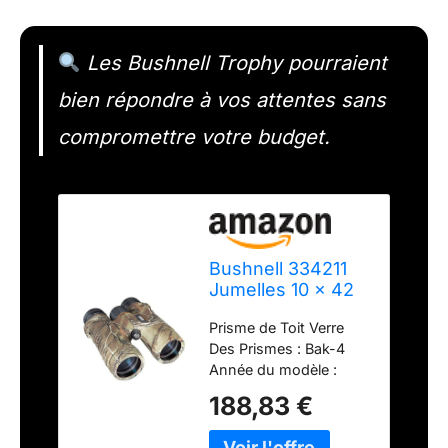
Les Bushnell Trophy pourraient
bien répondre à vos attentes sans
compromettre votre budget.
Bushnell 334211
Jumelles 10 x 42
Noir
Prisme de Toit Verre
Des Prismes : Bak-4
Année du modèle :
2017 1 Paire de Jumelle
188,83 €
10 x 42