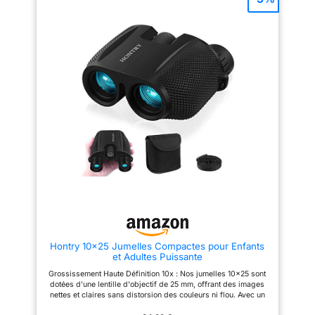
l'escalade, la randonnée, la
voyages, le meilleur cadeau
conduite, regarder la faune et le
pour les adultes et les enfants.
paysage. 【Double capacité de
L’armure protectrice en
mise au point et réglage
caoutchouc le rend utilisable
précis】Facile à utiliser avec
pour résister aux conditions
bouton de mise au point et
météorologiques les plus
anneaux de dioptrie, un design
difficiles et offre une plus
amélioré de l'œillet et des
grande durabilité. Grand champ
couvercles d'objectif attachés
de vision : 7,2 degrés 126
pour un large éventail
m/1000 m, idéal pour les sujets
d'utilisateurs, œillets tournants
à mouvement rapide, prisme
vers le haut et vers le bas pour
BK4 et optique multicouche
un ajustement rapide et
FMC, parfait pour les adultes
confortable avec ou sans
pour l'observation des oiseaux,
lunettes. 【Prismes BAK-4 et
les voyages, le tourisme, la
revêtement multicouches】les
chasse, l'observation de la vie
lentilles entièrement
sauvage, la randonnée, les
multicouches de 42 mm offrent
événements sportifs, etc.
la luminosité et la fidélité des
Opération facile : les jumelles
couleurs dont vous avez besoin.
compactes s’ajustent grâce à la
Il dispose également d'un
molette de mise au point
grossissement 12x, le
centrale douce, la largeur peut
grossissement idéal pour
être ajustée pour différentes
Hontry 10x25 Jumelles Compactes pour Enfants
capturer les images les plus
tailles de visages. Parfait à
et Adultes Puissante
claires, lumineuses et stables.
utiliser : pour les adultes, les
【Livré avec un adaptateur pour
enfants, les concerts, l'opéra,
Grossissement Haute Définition 10x : Nos jumelles 10x25 sont
smartphone】Jumelles peuvent
les pièces de théâtre, les
dotées d'une lentille d'objectif de 25 mm, offrant des images
être utilisées avec un support
spectacles, les voyages, la
nettes et claires sans distorsion des couleurs ni flou. Avec un
de trépied, ce qui est très
randonnée, le camping, les
large champ de vision de 114 m à 1000 m, vous pouvez
pratique lorsque vous regardez
événements sportifs,