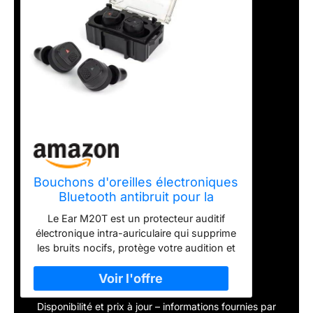
Bouchons d'oreilles électroniques
Bluetooth antibruit pour la
chasse, le tir tactique, les
Le Ear M20T est un protecteur auditif
événements militaires, les
électronique intra-auriculaire qui supprime
événements musicaux, les
les bruits nocifs, protège votre audition et
perçages, l'usine (noir,
amplifie le son de faible niveau sans
M20TPRO)
distorsion, afin que vous puissiez
améliorer la connaissance de la situation et
Disponibilité et prix à jour – informations fournies par
la communication de votre champ de tir.