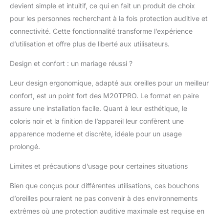
(silencieux, intérieur, extérieur), adapté
devient simple et intuitif, ce qui en fait un produit de choix
pour la chasse, le tir, l'entraînement, la
pour les personnes recherchant à la fois protection auditive et
fabrication, la construction et d'autres
connectivité. Cette fonctionnalité transforme l’expérience
environnements bruyants. Facile à utiliser :
protection électronique des écouteurs
d’utilisation et offre plus de liberté aux utilisateurs.
avec connexion sans fil BT5.3, peut
Design et confort : un mariage réussi ?
connecter des appareils en état de
suppression du bruit, écouter librement de
Leur design ergonomique, adapté aux oreilles pour un meilleur
la musique, accepter ou rejeter des appels,
partager la communication et la diversité
confort, est un point fort des M20TPRO. Le format en paire
du divertissement. N'hésitez pas à acheter
assure une installation facile. Quant à leur esthétique, le
: l'étui de chargement des bouchons
coloris noir et la finition de l’appareil leur confèrent une
d'oreilles peut charger complètement le
apparence moderne et discrète, idéale pour un usage
bouchon d'oreille 3 fois dans le cadre
d'une utilisation normale ; les bouchons
prolongé.
d'oreilles peuvent fonctionner jusqu'à huit
Limites et précautions d’usage pour certaines situations
heures lorsqu'ils sont complètement
chargés, de sorte que vous n'avez pas
Bien que conçus pour différentes utilisations, ces bouchons
besoin de vous soucier de manquer
pendant que vous êtes en déplacement.
d’oreilles pourraient ne pas convenir à des environnements
La durée de vie de la batterie dépend de
extrêmes où une protection auditive maximale est requise en
l'appareil, de l'activation des