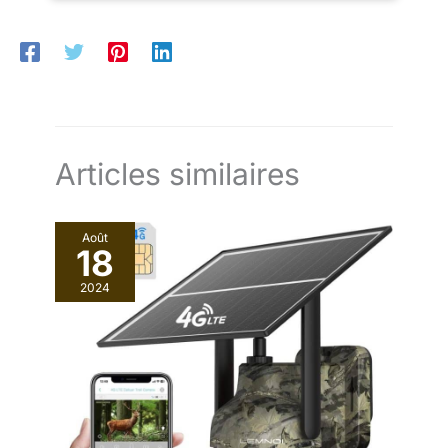
d'utilisation lorsqu'il est
éclaboussures IPX5. Peu importe qu'il
complètement chargé, de sorte
bruine ou qu'il transpire. La durée de vie
que les écouteurs peuvent être
de la batterie est également fiable.
chargés 3 fois. Plus respirant
que les écouteurs. Le design
Lorsqu'il est complètement chargé, la
léger des écouteurs
batterie du casque dure jusqu'à huit
électroniques vous permet de
les transporter n'importe où, il
heures.
suffit de les ranger dans votre
poche. Ils combinent
compatibilité, portabilité et
Articles similaires
confort. Facilité d'utilisation : les
invites vocales et les voyants
lumineux simplifient l'utilisation
des écouteurs. Les temps de
Août
réponse les plus rapides sont
18
inférieurs à 1 milliseconde, ce
qui signifie qu'ils amortissent
instantanément le bruit ambiant
2024
et protégeront l'audition de
l'utilisateur contre les
dommages. Avec le port de
charge de type C, vous pouvez
charger les écouteurs avec le
chargeur inclus, ainsi que la
plupart des autres types de
chargeurs.