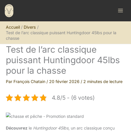
Aller
R
au
e
contenu
c
Accueil
Divers
h
Test de l’arc classique puissant Huntingdoor 45lbs pour la
e
chasse
r
Test de l’arc classique
c
puissant Huntingdoor 45lbs
h
pour la chasse
e
r
Par
François Chatain
/
20 février 2026
/
2 minutes de lecture
4.8/5 - (6 votes)
Découvrez
le
Huntingdoor 45lbs
, un arc classique conçu