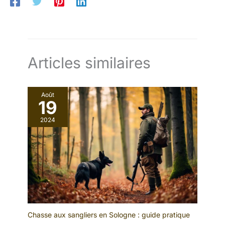
d'avant en arrière à la main, de sorte que la cire à cordes
lubrifie suffisamment la matière à cordes appliquée sur les
cordes d'arc. 【Large gamme d'applications】Idéal pour
l'utilisation de cordes d'arc pour toutes sortes d'arbalètes, de
dos d'arc, d'arcs composites et d'arcs longs, un accessoire de
protection essentiel pour les cordes d'arc pour les amateurs de
tir à l'arc et les athlètes
Articles similaires
Août
19
2024
Chasse aux sangliers en Sologne : guide pratique