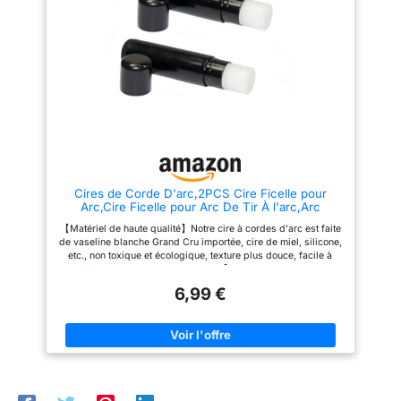
développement des
compétences en tir à l'arc.
Engagement sportif: pour
débutants ou archers
expérimentés, cet arc robuste
favorise l'entraînement, la
compétition et le loisir en plein
air.
Cires de Corde D'arc,2PCS Cire Ficelle pour
Arc,Cire Ficelle pour Arc De Tir À l'arc,Arc
Classique Composé Cordes Wax,Cire Protection
【Matériel de haute qualité】Notre cire à cordes d'arc est faite
Chasse Accessoire,Cire Protection pour Arcs
de vaseline blanche Grand Cru importée, cire de miel, silicone,
Composés D'arbalète
etc., non toxique et écologique, texture plus douce, facile à
pénétrer dans les cordes d'arc. 【Protection des cordes
d'arc】La cire à cordes d'arc protège mieux les cordes d'arc,
6,99 €
les rend résistantes à la corrosion, empêche les cordes d'Arc
de se briser et prolonge leur durée de vie afin que vos
accessoires de chasse puissent durer longtemps. 【Facile à
transporter】La cire à cordes d'arc est de petite taille et légère,
vous pouvez la mettre directement dans votre sac à dos ou
dans votre poche, vous pouvez l'emporter avec vous. 【Facile
à utiliser】Tournez la cire à cordes hors du tube, appliquez - la
uniformément avec un chiffon sur les cordes ou essuyez - la