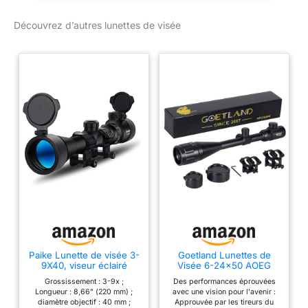
Découvrez d’autres lunettes de visée
Paike Lunette de visée 3-
Goetland Lunettes de
9X40, viseur éclairé
Visée 6-24x50 AOEG
Rouge Vert, avec
Telemetre Red Dot
Grossissement : 3-9x ;
Des performances éprouvées
couvercles rabattables
Rouge Vert Illuminé
Longueur : 8,66" (220 mm) ;
avec une vision pour l'avenir :
Rangerfinding SFP pour
diamètre objectif : 40 mm ;
Approuvée par les tireurs du
Tactique Chasse Airsoft