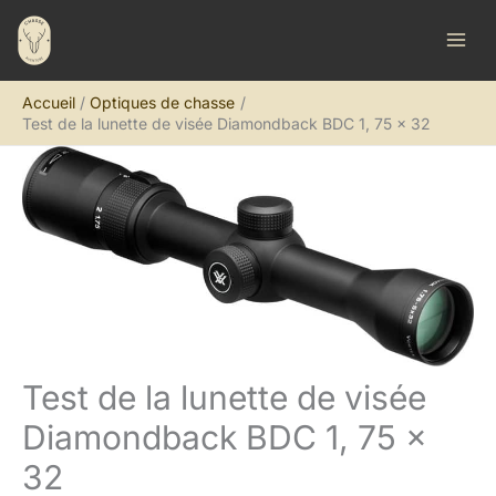
Aller
R
au
e
contenu
c
Accueil
Optiques de chasse
h
Test de la lunette de visée Diamondback BDC 1, 75 x 32
e
r
c
h
e
r
Test de la lunette de visée
Diamondback BDC 1, 75 x
32