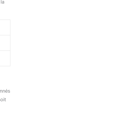
 la
onnés
oit