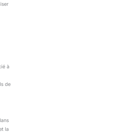
iser
cié à
ds de
dans
t la