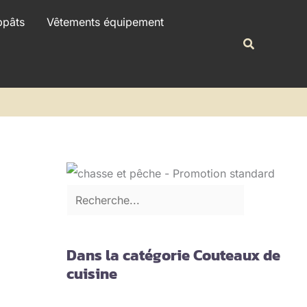
R
ppâts
Vêtements équipement
e
Recherche
c
h
e
r
c
h
e
r
Dans la catégorie Couteaux de
cuisine