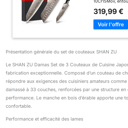
10Cr15Mov, entour
multicouche amélio
319,99 €
main à 12° de cha
exceptionnelles 
couteau utilise u
fonte à haute temp
Cela crée des mot
en valeur l'authe
Ce set comprend 
Présentation générale du set de couteaux SHAN ZU
de 18 cm (7 pouce
une variété de tâ
Le SHAN ZU Damas Set de 3 Couteaux de Cuisine Japonais
des fruits et de
fabrication exceptionnelle. Composé d’un couteau de ch
Le manche est en 
un procédé spécial
répondre aux exigences des cuisiniers amateurs comme d
ergonomique offre
damassé à 33 couches, renforcées par une structure en cu
d'une utilisation
Ce set premium d
performance. Le manche en bois d’érable apporte une tou
luxueux, ce qui l
confortable.
offre une garanti
Performance et efficacité des lames