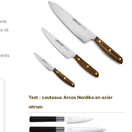
une
e et
s
lents
Test : couteaux Arcos Nordika en acier
nitrum