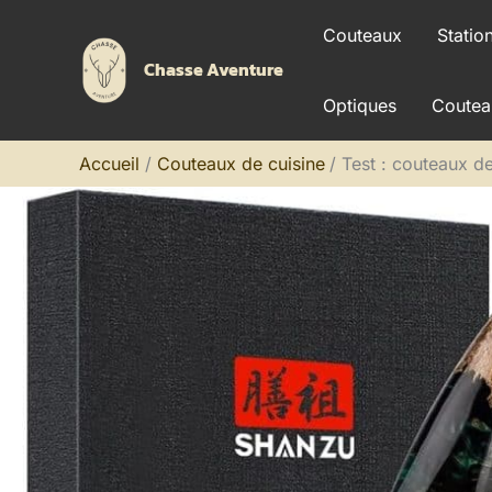
Aller
Couteaux
Statio
au
Chasse Aventure
contenu
Optiques
Coutea
Accueil
Couteaux de cuisine
Test : couteaux 