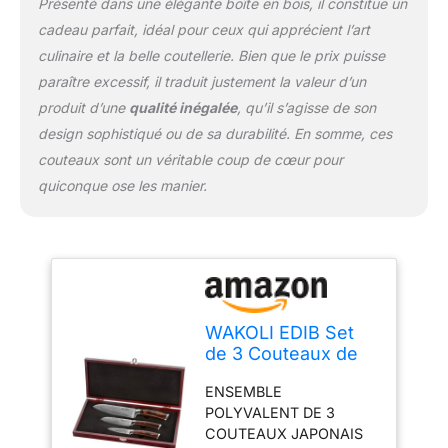
Présenté dans une élégante boîte en bois, il constitue un
précises. Les traitements
cadeau parfait, idéal pour ceux qui apprécient l’art
thermiques et
cryogéniques renforcent
culinaire et la belle coutellerie. Bien que le prix puisse
la structure de l‘acier
paraître excessif, il traduit justement la valeur d’un
damassé, garantissant
produit d’une
qualité inégalée
, qu’il s’agisse de son
que le couteau reste
design sophistiqué ou de sa durabilité. En somme, ces
tranchant plus
longtemps. PLUS DE
couteaux sont un véritable coup de cœur pour
PLAISIR EN CUISINE:
quiconque ose les manier.
Avec cet ensemble de
couteaux, cuisiner
devient encore plus
agréable. Vous ne
deviendrez pas
nécessairement un
meilleur cuisinier, mais
WAKOLI EDIB Set
vous aborderez la
de 3 Couteaux de
cuisine avec plus de
Cuisine en Acier de
confiance et serez prêt à
ENSEMBLE
Damas, Noyau VG10
relever de nouveaux
POLYVALENT DE 3
défis. Un bon outil
COUTEAUX JAPONAIS