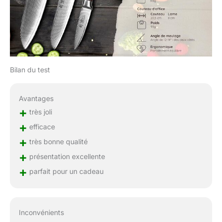
Que ce soit pour des
professionnels ou des
amateurs de cuisine, ce
set apporte joie et qualité
dans chaque cuisine.
Idéal pour des occasions
comme les anniversaires,
Bilan du test
les mariages ou Noël.
Avantages
+
très joli
+
efficace
+
très bonne qualité
+
présentation excellente
+
parfait pour un cadeau
Inconvénients