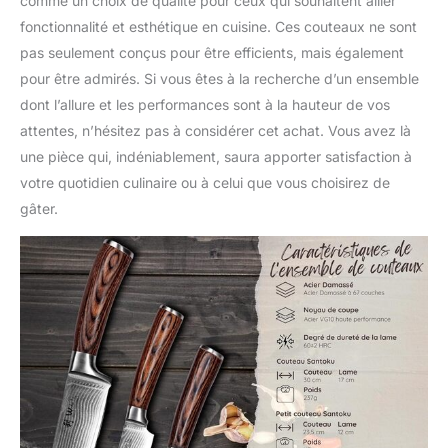
préviennent la fatigue. La
comme un choix de qualité pour ceux qui souhaitent allier
géométrie du manche et
fonctionnalité et esthétique en cuisine. Ces couteaux ne sont
de la lame convient aussi
pas seulement conçus pour être efficients, mais également
bien aux gauchers
pour être admirés. Si vous êtes à la recherche d’un ensemble
qu'aux droitiers. Son
dont l’allure et les performances sont à la hauteur de vos
design élégant allie
esthétique et
attentes, n’hésitez pas à considérer cet achat. Vous avez là
fonctionnalité, apportant
une pièce qui, indéniablement, saura apporter satisfaction à
confort et style à votre
votre quotidien culinaire ou à celui que vous choisirez de
cuisine. CADEAU IDÉAL:
gâter.
Ce set de couteaux est
l'idée cadeau parfaite
pour les passionnés de
cuisine et constitue
également un excellent
choix pour une première
installation. Présenté
dans une boîte cadeau
en bois élégante, il est
parfait pour les hommes,
les femmes et les
amateurs de couteaux.