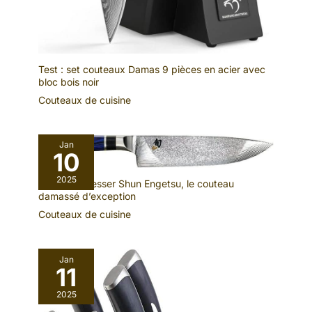
parfait pour les hommes,
les femmes et les
amateurs de couteaux.
Que ce soit pour des
Test : set couteaux Damas 9 pièces en acier avec
professionnels ou des
bloc bois noir
amateurs de cuisine, ce
Couteaux de cuisine
set apporte joie et qualité
dans chaque cuisine.
Idéal pour des occasions
Jan
comme les anniversaires,
10
les mariages ou Noël.
2025
Test : kai Messer Shun Engetsu, le couteau
damassé d’exception
Couteaux de cuisine
Jan
11
2025