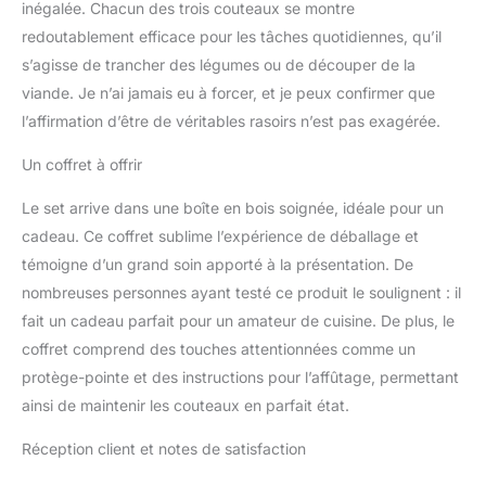
inégalée. Chacun des trois couteaux se montre
lame une dureté de 60±2
redoutablement efficace pour les tâches quotidiennes, qu’il
HRC et un tranchant
exceptionnel. L‘affûtage
s’agisse de trancher des légumes ou de découper de la
manuel entre 12 et 14
viande. Je n’ai jamais eu à forcer, et je peux confirmer que
degrés par côté optimise
l’affirmation d’être de véritables rasoirs n’est pas exagérée.
la netteté pour des
coupes extrêmement
Un coffret à offrir
précises. Les traitements
thermiques et
Le set arrive dans une boîte en bois soignée, idéale pour un
cryogéniques renforcent
cadeau. Ce coffret sublime l’expérience de déballage et
la structure de l‘acier
témoigne d’un grand soin apporté à la présentation. De
damassé, garantissant
que le couteau reste
nombreuses personnes ayant testé ce produit le soulignent : il
tranchant plus
fait un cadeau parfait pour un amateur de cuisine. De plus, le
longtemps. PLUS DE
coffret comprend des touches attentionnées comme un
PLAISIR EN CUISINE:
protège-pointe et des instructions pour l’affûtage, permettant
Avec cet ensemble de
couteaux, cuisiner
ainsi de maintenir les couteaux en parfait état.
devient encore plus
agréable. Vous ne
Réception client et notes de satisfaction
deviendrez pas