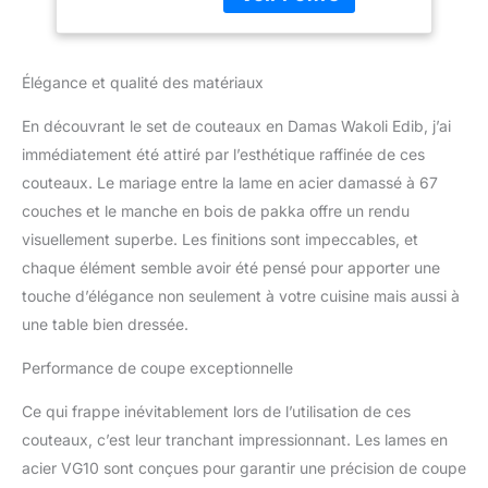
trois modèles essentiels :
un couteau Santoku
(longueur totale : 30 cm,
lame : 17 cm), un petit
Élégance et qualité des matériaux
couteau Santoku
(longueur totale : 23,5
En découvrant le set de couteaux en Damas Wakoli Edib, j’ai
cm, lame : 12,5 cm) et un
immédiatement été attiré par l’esthétique raffinée de ces
couteau d‘office
couteaux. Le mariage entre la lame en acier damassé à 67
(longueur totale : 19 cm,
lame : 8,5 cm). Ce set est
couches et le manche en bois de pakka offre un rendu
idéal pour toutes les
visuellement superbe. Les finitions sont impeccables, et
tâches en cuisine, de la
chaque élément semble avoir été pensé pour apporter une
préparation des légumes
touche d’élégance non seulement à votre cuisine mais aussi à
et viandes à la découpe
précise des fruits. Parfait
une table bien dressée.
pour les professionnels
et les passionnés de
Performance de coupe exceptionnelle
cuisine ! TRANCHANT
Ce qui frappe inévitablement lors de l’utilisation de ces
SUPÉRIEUR ET
DURABILITÉ
couteaux, c’est leur tranchant impressionnant. Les lames en
EXCEPTIONNELLE: Le
acier VG10 sont conçues pour garantir une précision de coupe
noyau VG10 confère à la