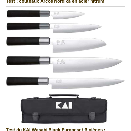
Test : couteaux Arcos Nordika en acier nitrum
Test du KAI Wasabi Black Europeset 6 pièces :