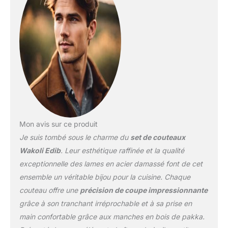
(longueur totale : 19 cm,
lame : 8,5 cm). Ce set est
idéal pour toutes les
tâches en cuisine, de la
préparation des légumes
et viandes à la découpe
précise des fruits. Parfait
pour les professionnels
et les passionnés de
cuisine ! TRANCHANT
SUPÉRIEUR ET
Mon avis sur ce produit
DURABILITÉ
Je suis tombé sous le charme du
set de couteaux
EXCEPTIONNELLE: Le
noyau VG10 confère à la
Wakoli Edib
. Leur esthétique raffinée et la qualité
lame une dureté de 60±2
exceptionnelle des lames en acier damassé font de cet
HRC et un tranchant
ensemble un véritable bijou pour la cuisine. Chaque
exceptionnel. L‘affûtage
couteau offre une
précision de coupe impressionnante
manuel entre 12 et 14
degrés par côté optimise
grâce à son tranchant irréprochable et à sa prise en
la netteté pour des
main confortable grâce aux manches en bois de pakka.
coupes extrêmement