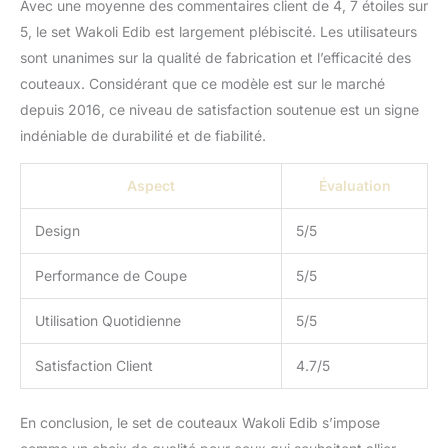
Avec une moyenne des commentaires client de 4, 7 étoiles sur
nécessairement un
meilleur cuisinier, mais
5, le set Wakoli Edib est largement plébiscité. Les utilisateurs
vous aborderez la
sont unanimes sur la qualité de fabrication et l’efficacité des
cuisine avec plus de
couteaux. Considérant que ce modèle est sur le marché
confiance et serez prêt à
depuis 2016, ce niveau de satisfaction soutenue est un signe
relever de nouveaux
défis. Un bon outil
indéniable de durabilité et de fiabilité.
inspire, motive et vous
permet de perfectionner
Aspect
Évaluation
vos talents culinaires
avec plaisir – pour vous
Design
5/5
et votre famille.
ERGONOMIE ET DESIGN:
Performance de Coupe
5/5
L'ensemble de couteaux
offre un équilibre parfait
Utilisation Quotidienne
5/5
pour la préparation de
viandes, poissons et
légumes. Les manches
Satisfaction Client
4.7/5
ergonomiques en bois
de pakka assurent une
En conclusion, le set de couteaux Wakoli Edib s’impose
prise en main sûre et