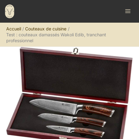
Aller
R
au
e
contenu
c
Accueil
Couteaux de cuisine
h
Test : couteaux damassés Wakoli Edib, tranchant
e
professionnel
r
c
h
e
r