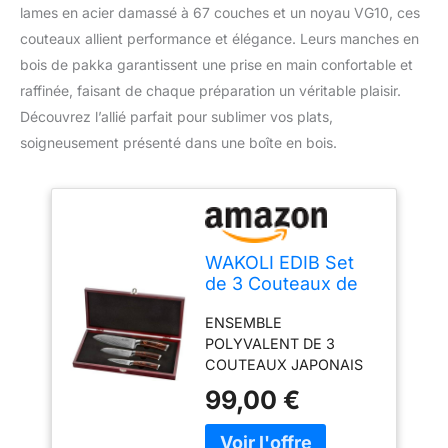
lames en acier damassé à 67 couches et un noyau VG10, ces
couteaux allient performance et élégance. Leurs manches en
bois de pakka garantissent une prise en main confortable et
raffinée, faisant de chaque préparation un véritable plaisir.
Découvrez l’allié parfait pour sublimer vos plats,
soigneusement présenté dans une boîte en bois.
WAKOLI EDIB Set
de 3 Couteaux de
Cuisine en Acier de
ENSEMBLE
Damas, Noyau VG10
POLYVALENT DE 3
COUTEAUX JAPONAIS
DAMAS: Ce set de
99,00 €
couteaux de cuisine
professionnel comprend