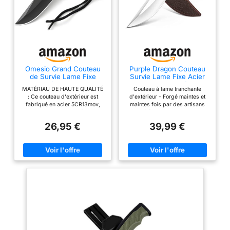
Omesio Grand Couteau
Purple Dragon Couteau
de Survie Lame Fixe
Survie Lame Fixe Acier
Bushcraft Noir Fourreau
440C Manche Séquoia
MATÉRIAU DE HAUTE QUALITÉ
Couteau à lame tranchante
Nylon
Étui Cuir
: Ce couteau d'extérieur est
d'extérieur - Forgé maintes et
fabriqué en acier 5CR13mov,
maintes fois par des artisans
connu pour sa dureté et sa
qualifiés, l'acier inoxydable
durabilité. Il vous offre des
440C couteau de survie utilise
26,95 €
39,99 €
performances fiables lors de
également un traitement
toutes vos aventures en plein
thermique sous vide avancé, de
air. POIGNÉE ERGONOMIQUE :
sorte qu'il a une dureté, une
La poignée ergonomique est
résistance, une stabilité et une
confortable à tenir en main et
protection anti-corrosion plus
offre un excellent contrôle. Avec
fortes pour une longue durée de
une longueur de 11,7 cm, la
vie. Qu'il s'agisse de bois, de
poignée est suffisamment
corde ou de viande, couteau
grande pour une prise en main
camping peut parfaitement
confortable et suffisamment
gérer les tâches de coupe.
petite pour être facilement
Manche en séquoia - Le
transportée. LONGUEUR DE LA
manche de couteau de survie
LAME : La lame mesure 14,3 cm
jungle est très confortable et
de long et a une épaisseur de
s'adapte très bien. La poignée