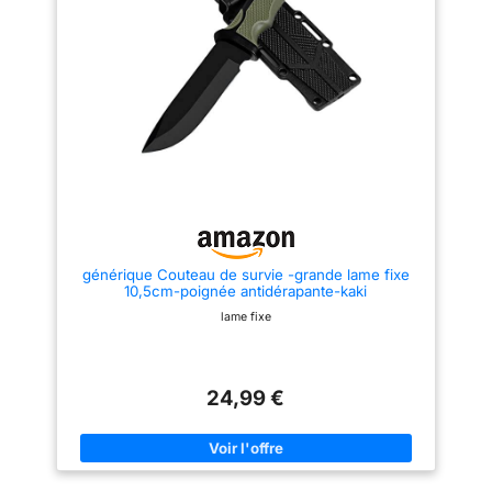
4,30 mm. Cette combinaison de
pleine soie de conception
longueur et d'épaisseur offre
ergonomique avec rainures
une stabilité et une netteté
empêche le glissement pendant
maximales, faisant de ce
l'utilisation et comprend un
couteau de plein air un outil
bouton pour protéger vos
indispensable pour vos
doigts. Couteau de survie avec
activités en plein air. ÉTUI EN
étui en cuir - étui en cuir
NYLON INCLUS : Un étui en
individuel avec boucle intégrée
nylon durable est inclus dans la
pour un transport en toute
livraison et protège le couteau
sécurité. Ce couteau de survie à
des dommages pendant le
lame fixe est un choix idéal
transport. Il est facile à attacher
pour la randonnée, le camping,
et offre un accès rapide au
le trekkin, le jardinage. Cadeau
couteau lorsque vous en avez
Pratique - Il peut être utilisé
besoin. DESIGN CLASSIQUE :
pour diverses activités de plein
Le couteau d'extérieur avec étui
air. Avec une gaine en cuir et
générique Couteau de survie -grande lame fixe
a un design classique en noir et
une superbe boîte cadeau noire,
10,5cm-poignée antidérapante-kaki
mesure 26 cm de longueur
ce couteau est un cadeau idéal
totale. Ce design intemporel en
pour le père, le mari et les amis
lame fixe
fait un excellent cadeau pour
qui aiment les activités de plein
les passionnés de plein air ou
air. Garantie de qualité à 100% -
un ajout précieux à votre propre
Comme nous soumettons notre
collection de couteaux.
couteau à un contrôle de qualité
strict, nous sommes confiants
24,99 €
dans la qualité du couteau et
attachons une grande
importance à la satisfaction du
client. Nous offrons une
garantie de qualité de 30 jours.
Si vous avez des questions,