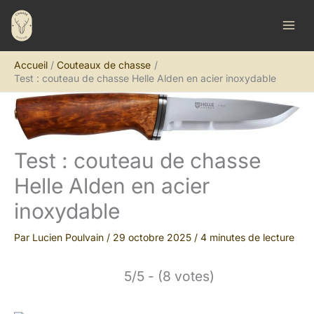
Aller
R
au
e
contenu
c
Accueil
Couteaux de chasse
h
Test : couteau de chasse Helle Alden en acier inoxydable
e
r
c
h
Test : couteau de chasse
e
Helle Alden en acier
r
inoxydable
Par
Lucien Poulvain
/
29 octobre 2025
/
4 minutes de lecture
5/5 - (8 votes)