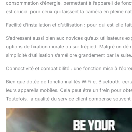
consommation d’énergie, permettant à l’appareil de fonc
également régler 
est crucial pour ceux qui laissent la caméra en pleine n
vous suffit de r
caméra. [Remarq
UTILISER ET RI
Facilité d’installation et d’utilisation : pour qui est-elle fai
utiliser et pol
carte mémoire j
S’adressant aussi bien aux novices qu’aux utilisateurs ex
photos et de v
options de fixation murale ou sur trépied. Malgré un dém
32 GB préinstal
de 2,0 pouces i
simplicité d’utilisation s’améliore grandement par la suite
l'appareil phot
d'une période d
Connectivité et compatibilité : une fonction mise à l’épre
trou de serrure
[SERVICE PROFE
Bien que dotée de fonctionnalités WiFi et Bluetooth, certa
une excellente 
leurs appareils mobiles. Cela peut être un frein pour obt
des questions p
Nous vous fourn
Toutefois, la qualité du service client compense souvent 
profiter pleinem