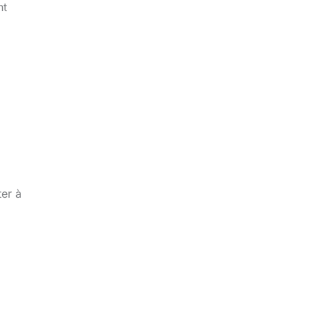
nt
ter à