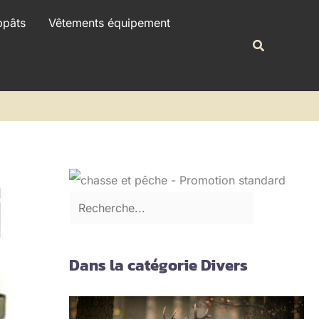
R
ppâts
Vêtements équipement
e
Recherche
c
h
e
r
c
h
e
r
Dans la catégorie Divers