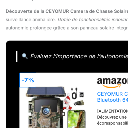
Découverte de la CEYOMUR Camera de Chasse Solair
surveillance animalière.
Dotée de fonctionnalités innovan
autonomie prolongée grâce à son panneau solaire intégr
Évaluez l’importance de l’autonomie
-7%
CEYOMUR Cam
Bluetooth 6
Vision Noctu
[ALIMENTATIO
Animaux Sa
Découvrez une c
écoresponsabili