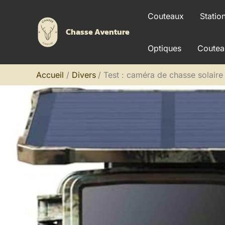
Aller
Couteaux
Statio
au
Chasse Aventure
contenu
Optiques
Coutea
Accueil
Divers
Test : caméra de chasse solair