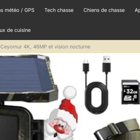
ns météo / GPS
Tech chasse
Chiens de chasse
A
ux de cuisine
e Ceyomur 4K, 46MP et vision nocturne