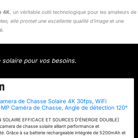
e 4K
, un véritable outil technologique pour les amateurs de
tes, elle promet une excellente qualité d’image
et une
é.
 solaire pour vos besoins.
era de Chasse Solaire 4K 30fps, WiFi
4MP Caméra de Chasse, Angle de détection 120°
rne IP66 étanche pour Surveillance des
N SOLAIRE EFFICACE ET SOURCES D'ÉNERGIE DOUBLE]
uvages avec Carte SD 32GB
amera de chasse solaire alliant performance et
té. Grâce à sa batterie rechargeable intégrée de 5200mAh et