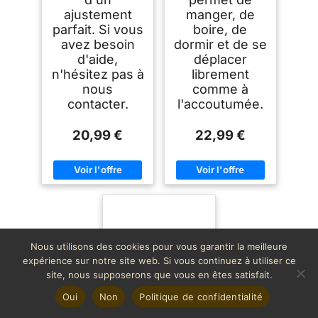
ajustement
manger, de
parfait. Si vous
boire, de
avez besoin
dormir et de se
d'aide,
déplacer
n'hésitez pas à
librement
nous
comme à
contacter.
l'accoutumée.
20,99 €
22,99 €
Nous utilisons des cookies pour vous garantir la meilleure
expérience sur notre site web. Si vous continuez à utiliser ce
site, nous supposerons que vous en êtes satisfait.
Oui
Non
Politique de confidentialité