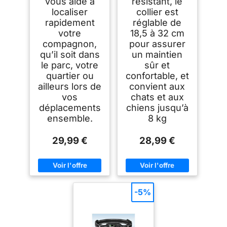
vous aide à
résistant, le
localiser
collier est
rapidement
réglable de
votre
18,5 à 32 cm
compagnon,
pour assurer
qu’il soit dans
un maintien
le parc, votre
sûr et
quartier ou
confortable, et
ailleurs lors de
convient aux
vos
chats et aux
déplacements
chiens jusqu’à
ensemble.
8 kg
29,99 €
28,99 €
-5%