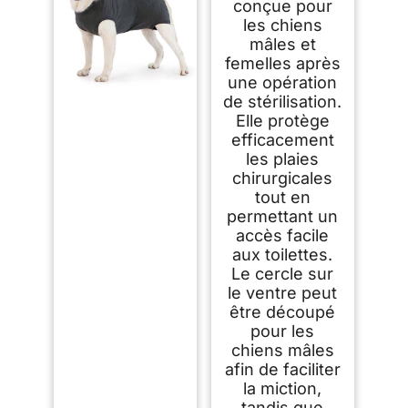
Sterilisation
conçue pour
Recuperation
les chiens
Chienne
mâles et
femelles après
une opération
de stérilisation.
Elle protège
efficacement
les plaies
chirurgicales
tout en
permettant un
accès facile
aux toilettes.
Le cercle sur
le ventre peut
être découpé
pour les
chiens mâles
afin de faciliter
la miction,
tandis que