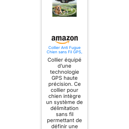
Collier Anti Fugue
Chien sans Fil GPS,
Collier GPS pour
Collier équipé
Chien avec Écran
Couleur, Clôture
d’une
GPS Intelligente
technologie
Haute Précision,
GPS haute
Réglable 30-999M,
IPX7 Étanche,
précision. Ce
Utilisation Simple
collier pour
(Noir2.0)
chien intègre
un système de
délimitation
sans fil
permettant de
définir une