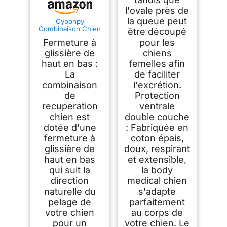
l'ovale près de
la queue peut
Cyponpy
Combinaison Chien
être découpé
avec Fermeture
Fermeture à
pour les
éclair Body Chien
Post Operatoire
glissière de
chiens
Femelle Male
haut en bas :
femelles afin
Chemises pour
La
de faciliter
Chiens Après
Opération Body
combinaison
l'excrétion.
Stérilisation Chienne
de
Protection
Alternative au
Collerette Chiens
recuperation
ventrale
Castration
chien est
double couche
dotée d'une
: Fabriquée en
fermeture à
coton épais,
glissière de
doux, respirant
haut en bas
et extensible,
qui suit la
la body
direction
medical chien
naturelle du
s'adapte
pelage de
parfaitement
votre chien
au corps de
pour un
votre chien. Le