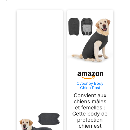
Cyponpy Body
Chien Post
Operatoire Femelle
Convient aux
Male Castration
Chemises pour
chiens mâles
Chiens Body
et femelles :
Medical pour Chien
Cette body de
Après Opération Anti
Lechage
protection
Combinaison de
chien est
Protection Chiens