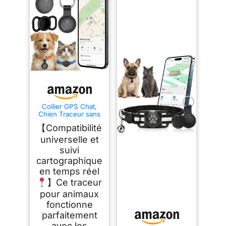
Collier GPS Chat,
Chien Traceur sans
Frais Mensuels,
【Compatibilité
Compatible avec iOS
et Android, Suivi en
universelle et
Temps Réel Traceur
suivi
Collier Traceur Chat,
Batterie Longue
cartographique
durée avec étanche
en temps réel
Traceur Animal, Noir
】Ce traceur
pour animaux
fonctionne
parfaitement
avec les