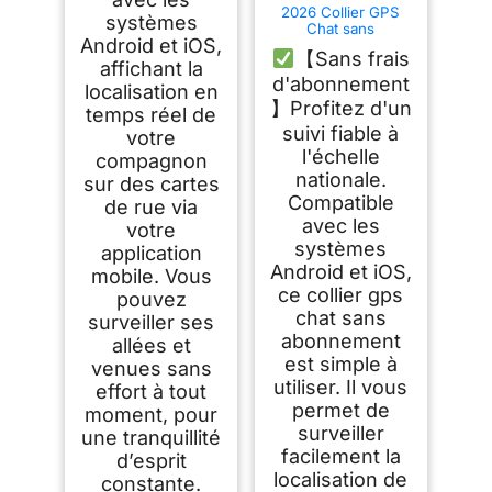
2026 Collier GPS
systèmes
Chat sans
Android et iOS,
Abonnement, GPS
【Sans frais
Cat Collar
affichant la
(Historique 3 Jours)
d'abonnement
localisation en
】Profitez d'un
temps réel de
suivi fiable à
votre
l'échelle
compagnon
nationale.
sur des cartes
Compatible
de rue via
avec les
votre
systèmes
application
Android et iOS,
mobile. Vous
ce collier gps
pouvez
chat sans
surveiller ses
abonnement
allées et
est simple à
venues sans
utiliser. Il vous
effort à tout
permet de
moment, pour
surveiller
une tranquillité
facilement la
d’esprit
localisation de
constante.