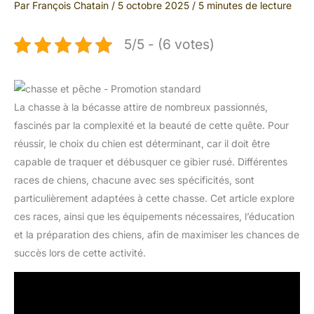
Par
François Chatain
/
5 octobre 2025
/
5 minutes de lecture
5/5 - (6 votes)
La chasse à la bécasse attire de nombreux passionnés,
fascinés par la complexité et la beauté de cette quête. Pour
réussir, le choix du chien est déterminant, car il doit être
capable de traquer et débusquer ce gibier rusé. Différentes
races de chiens, chacune avec ses spécificités, sont
particulièrement adaptées à cette chasse. Cet article explore
ces races, ainsi que les équipements nécessaires, l’éducation
et la préparation des chiens, afin de maximiser les chances de
succès lors de cette activité.