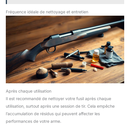
finitions métalliques, en bois, en polymère et camouflage, sans
les abîmer Outil fiable d'inspection du canon : La lampe UV
Fréquence idéale de nettoyage et entretien
Pro-Shot pour canon offre une méthode rapide et efficace pour
inspecter le canon de votre arme à feu. Conçu pour les
pistolets et les carabines, cet outil est compatible avec la
plupart des calibres (à partir du .22 CF) et utilise la lumière
ambiante pour révéler clairement les encrassements, les
résidus ou les obstructions à l'intérieur du canon
Après chaque utilisation
Il est recommandé de nettoyer votre fusil après chaque
utilisation, surtout après une session de tir. Cela empêche
l’accumulation de résidus qui peuvent affecter les
performances de votre arme.