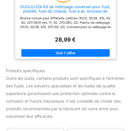
nettoyage en laiton de 7,5
GUGULUZA Kit de nettoyage universel pour fusil,
pouces et 1 pièce de 3,5 pouces
pistolet, fusil de chasse, fusil à air, brosses de
s'enfilent ensemble pour former
nettoyage pour fusil, étui en bois
une tige de 33 pouces. Pics de
Brosse incluse pour différents calibres (10/12, 20/28, 410, 45,
Nettoyage en Acier Inoxydable:
40, 357/38/9 mm, 17, 30, 270/280, 22). Patchs de nettoyage
Les pics en acier inoxydable
(10/12, 20/28, 410, 357/38, 22). Convient pour un nettoyage en
aident à nettoyer les zones
profondeur. .17-.45 cal. Pistolet/carabine Longueur totale de la
tenaces de votre arme à feu;
tige (sans poignée) 72,4 cm / 28,5 pouces (longueur de la tige
Facilitez le nettoyage des
28,99 €
en aluminium) Longueur totale du canon (sans poignée) 72,4
pièces les plus sales.
cm / 28,5 pouces. (longueur de la tige en aluminium) Avec
adaptateur en laiton pour accessoires. 3 fusils de chasse en
aluminium et 3 tiges de fusil en aluminium, 2 pointes pour
fusils de chasse et fusils/pistolets.
Produits spécifiques
Outre les outils, certains produits sont spécifiques à l’entretien
des fusils. Les solvants spécialisés et les huiles de qualité
supérieure garantissent une protection optimale contre la
corrosion et l’usure mécanique. Il est conseillé de choisir des
produits recommandés par le fabricant de votre arme pour
maximiser leur efficacité.