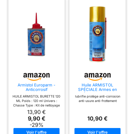
Armistol Europarm -
Huile ARMISTOL
Anticorrosif
SPÉCIALE Armes en
AÉROSOL 200 ML
HUILE ARMISTOL BURETTE 120
lubrifie protège anti-corrosion
ML Poids : 120 ml Univers :
anti-usure anti-frottement
Chasse Type : Kit de nettoyage
13,90 €
9,90 €
10,90 €
-29%