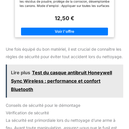
les résidus de poudre, protège de la corrosion, désemplombe
les canons. Mode d'emploi : Appliquer sur toutes les surfaces
métalliques. Pulvériser dans la chambre de tir, laisser agir
quelques instants avant d’essayer. Renouveler l'opération si
12,50 €
nécessaire.
Une fois équipé du bon matériel, il est crucial de connaître les
règles de sécurité pour éviter tout accident lors du nettoyage.
Lire plus
Test du casque antibruit Honeywell
Sync Wireless : performance et confort
Bluetooth
Conseils de sécurité pour le démontage
Vérification de sécurité
La sécurité est primordiale lors du nettoyage d’une arme à
feu. Avant toute manipulation,
assurez-vous
que le fusil est