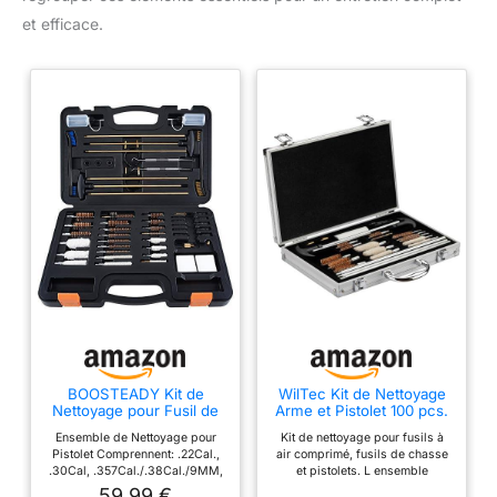
et efficace.
BOOSTEADY Kit de
WilTec Kit de Nettoyage
Nettoyage pour Fusil de
Arme et Pistolet 100 pcs.
Chasse, Kit Nettoyage
Mallette de Transport
Ensemble de Nettoyage pour
Kit de nettoyage pour fusils à
Pistolet
Entretien Arme à feu
Pistolet Comprennent: .22Cal.,
air comprimé, fusils de chasse
12.20.30.243.280.40.45.
Brosses
.30Cal, .357Cal./.38Cal./9MM,
et pistolets. L ensemble
357/9mm/.380, Brosses
.40Cal., .45Cal, .243Cal et
comprend des brosses en laiton
59,99 €
à Alésage en Laiton