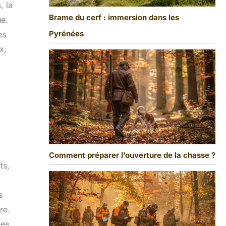
, la
Brame du cerf : immersion dans les
ue.
Pyrénées
es
x,
Comment préparer l’ouverture de la chasse ?
ts,
s
re.
nes