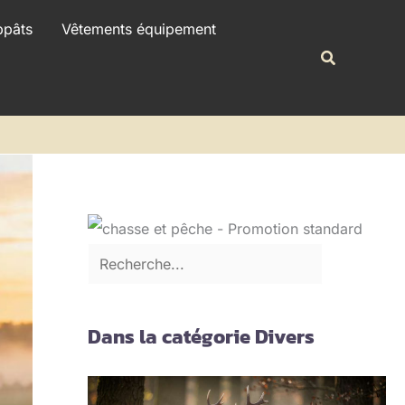
R
ppâts
Vêtements équipement
e
Recherche
c
h
e
r
c
h
e
r
Dans la catégorie Divers