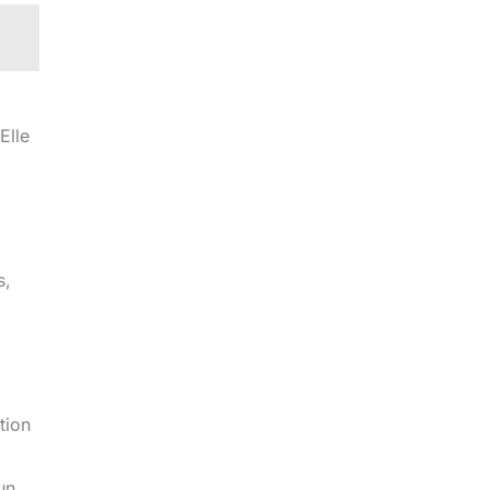
Elle
s,
tion
un