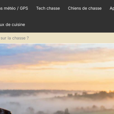
ns météo / GPS
Tech chasse
Chiens de chasse
A
ux de cuisine
 sur la chasse ?