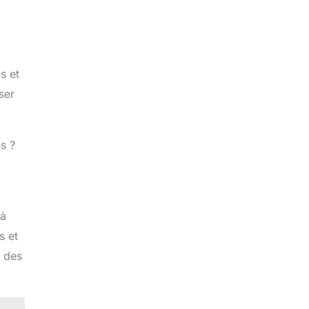
s et
ser
s ?
 à
s et
t des