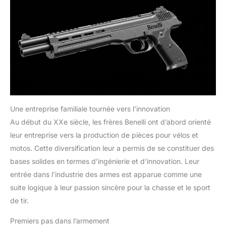
Une entreprise familiale tournée vers l’innovation
Au début du XXe siècle, les frères Benelli ont d’abord orienté
leur entreprise vers la production de pièces pour vélos et
motos. Cette diversification leur a permis de se constituer des
bases solides en termes d’ingénierie et d’innovation. Leur
entrée dans l’industrie des armes est apparue comme une
suite logique à leur passion sincère pour la chasse et le sport
de tir.
Premiers pas dans l’armement