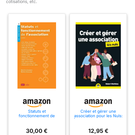
cotisations, etc.
Statuts et
Créer et gérer une
fonctionnement de
association pour les Nuls:
l'association. 4e éd.
| statuts, entraide, gestion
d'une association,
bénévolat
30,00 €
12,95 €