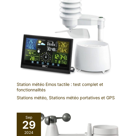
une garantie d’un an (batteries non incluses), 1 câble USB.
Prend en charge jusqu’à 3 capteurs, assurez-vous qu’ils sont
dans des canaux différents.
Station météo Emos tactile : test complet et
fonctionnalités
Stations météo
,
Stations météo portatives et GPS
Sep
29
2024