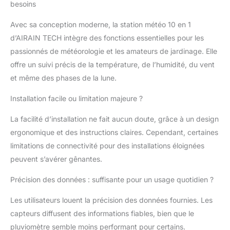
besoins
commodité d'une installation sans fil et
d'une transmission de données fiable sans
Avec sa conception moderne, la station météo 10 en 1
avoir besoin de câblage, ce qui le rend
d’AIRAIN TECH intègre des fonctions essentielles pour les
idéal pour un usage personnel et
professionnel. Grand écran transparent : la
passionnés de météorologie et les amateurs de jardinage. Elle
console d'intérieur dispose d'un écran
offre un suivi précis de la température, de l’humidité, du vent
LCD de 7,3" facile à lire avec luminosité
et même des phases de la lune.
réglable, fournissant une mine
d'informations, y compris la vitesse et la
Installation facile ou limitation majeure ?
direction du vent, les prévisions
météorologiques, la température et
La facilité d’installation ne fait aucun doute, grâce à un design
l'humidité intérieures et extérieures, la
ergonomique et des instructions claires. Cependant, certaines
pression atmosphérique, les précipitations,
limitations de connectivité pour des installations éloignées
la phase de lune et les alertes, vous
assurant de rester informé sous n'importe
peuvent s’avérer gênantes.
quel angle. Service après-vente : ce
produit est livré avec une garantie de
Précision des données : suffisante pour un usage quotidien ?
service après-vente de deux ans basée
Les utilisateurs louent la précision des données fournies. Les
aux États-Unis. Si vous rencontrez des
problèmes techniques ou non résolus,
capteurs diffusent des informations fiables, bien que le
veuillez contacter notre équipe après-
pluviomètre semble moins performant pour certains.