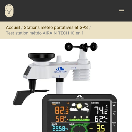
Aller
R
au
e
contenu
c
Accueil
Stations météo portatives et GPS
h
Test station météo AIRAIN TECH 10 en 1
e
r
c
h
e
r