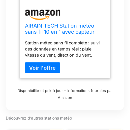
AIRAIN TECH Station météo
sans fil 10 en 1 avec capteur
sans fil extérieur, horloge radio-
Station météo sans fil complète : suivi
pilotée, jauge de pluie,
des données en temps réel : pluie,
vitesse/direction du vent, phase
vitesse du vent, direction du vent,
de lune, baromètre,
pression de l'air, phase lunaire,
température/humidité,
température et humidité intérieures et
prévisions
extérieures, et plus encore. Le design
sans fil élimine la connexion manuelle
fastidieuse ; le capteur et la console
Disponibilité et prix à jour – informations fournies par
d'affichage recherchent et appairent
Amazon
automatiquement. Transmission sans fil
de 100 mètres : cette station météo offre
une portée allant jusqu'à 100 mètres, et
le récepteur extérieur offre à la fois
Découvrez d’autres stations météo
l'énergie solaire et la batterie. Profitez de
la commodité d'une installation sans fil