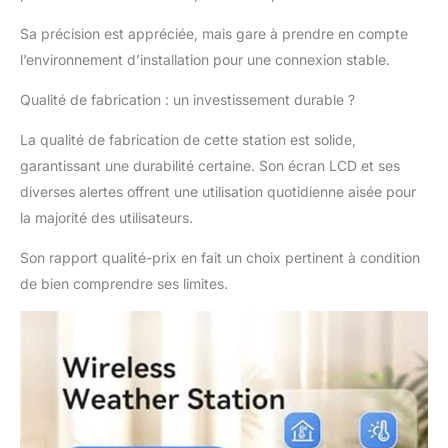
vente par téléphone ou par e-mail. Horloge
atomique et alarme : cette station météo
Sa précision est appréciée, mais gare à prendre en compte
sans fil intérieure et extérieure avec un
l’environnement d’installation pour une connexion stable.
signal d'horloge atomique recherche
automatiquement le signal WWVB et
Qualité de fabrication : un investissement durable ?
calibrage l'heure. Veuillez sélectionner le
fuseau horaire approprié pour votre
La qualité de fabrication de cette station est solide,
horloge météo en fonction de votre
garantissant une durabilité certaine. Son écran LCD et ses
emplacement. Vous pouvez également
diverses alertes offrent une utilisation quotidienne aisée pour
définir des alarmes de température,
d'humidité, de pression atmosphérique et
la majorité des utilisateurs.
de pluie.
Son rapport qualité-prix en fait un choix pertinent à condition
de bien comprendre ses limites.