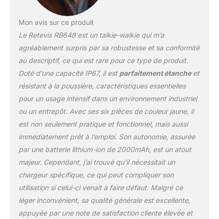
360°; peut supporter
1000 chutes de 2 mètres;
Mon avis sur ce produit
résiste à l'utilisation
Le Retevis RB648 est un talkie-walkie qui m’a
quotidienne et aux abus
Talkie walkie
agréablement surpris par sa robustesse et sa conformité
rechargeable avec
au descriptif, ce qui est rare pour ce type de produit.
batterie lithium-ion de
Doté d’une capacité IP67, il est
parfaitement étanche
et
2000 mAh; Interface
résistant à la poussière, caractéristiques essentielles
USB-A vers USB-C et
charge de base; charge
pour un usage intensif dans un environnement industriel
plus efficace; 12 heures
ou un entrepôt. Avec ses six pièces de couleur jaune, il
d'autonomie Nous
est non seulement pratique et fonctionnel, mais aussi
fournissons une garantie
immédiatement prêt à l’emploi. Son autonomie, assurée
de 5 ans et 30 jours sans
raison de retour ; 5 ans
par une batterie lithium-ion de 2000mAh, est un atout
de garantie pour le corps
majeur. Cependant, j’ai trouvé qu’il nécessitait un
de la radio et 1 an de
chargeur spécifique, ce qui peut compliquer son
garantie pour les
utilisation si celui-ci venait à faire défaut. Malgré ce
accessoires Talkie walkie
industriels avec clip
léger inconvénient, sa qualité générale est excellente,
arrière renforcé; trois
appuyée par une note de satisfaction cliente élevée et