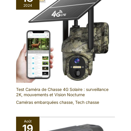
est rouge lors de la
service client. Si vous avez des
2024
transmission d'un signal
questions, veuillez nous
Radio bidirectionnelle à
contacter par e-mail.
longue portée; facilite la
communication à longue
distance; qualité sonore
claire; assure une
transmission et une
réception claires Des
rappels par vibration
pour recevoir les
communications à
temps; la fonction
d'alarme d'urgence vous
aide à faire face
Test Caméra de Chasse 4G Solaire : surveillance
rapidement aux
2K, mouvements et Vision Nocturne
situations dangereuses;
Caméras embarquées chasse
,
Tech chasse
préservez votre sécurité
Août
19