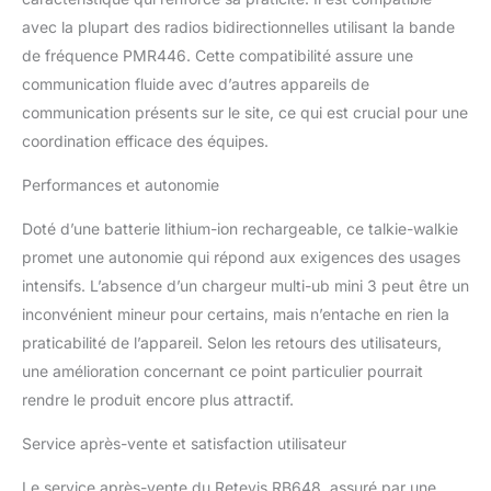
industriels avec clip
avec la plupart des radios bidirectionnelles utilisant la bande
arrière renforcé; trois
de fréquence PMR446. Cette compatibilité assure une
barres renforcées pour
un renforcement
communication fluide avec d’autres appareils de
efficace; ne se cassent
communication présents sur le site, ce qui est crucial pour une
pas facilement lorsqu'ils
coordination efficace des équipes.
sont pliés; idéal pour une
utilisation sur le terrain
Performances et autonomie
Double bouton PTT;
boutons
Doté d’une batterie lithium-ion rechargeable, ce talkie-walkie
surdimensionnés à
promet une autonomie qui répond aux exigences des usages
l'avant; l'autre bouton se
intensifs. L’absence d’un chargeur multi-ub mini 3 peut être un
trouve sur le côté; le port
de gants n'affecte pas
inconvénient mineur pour certains, mais n’entache en rien la
l'utilisation; convient à
praticabilité de l’appareil. Selon les retours des utilisateurs,
différents besoins de
une amélioration concernant ce point particulier pourrait
travail; les couvre-
rendre le produit encore plus attractif.
boutons en silicone
conviennent aux
Service après-vente et satisfaction utilisateur
conditions
météorologiques difficiles
Le service après-vente du Retevis RB648, assuré par une