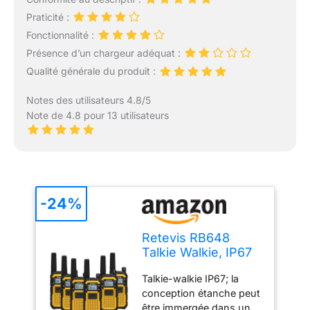
Praticité :
Fonctionnalité :
Présence d’un chargeur adéquat :
Qualité générale du produit :
Notes des utilisateurs 4.8/5
Note de 4.8 pour 13 utilisateurs
-24%
Retevis RB648
Talkie Walkie, IP67
Radio
Talkie-walkie IP67; la
Bidirectionnelle
conception étanche peut
Imperméable, Anti-
être immergée dans un