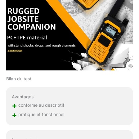
Bilan du test
Avantages
+
conforme au descriptif
+
pratique et fonctionnel