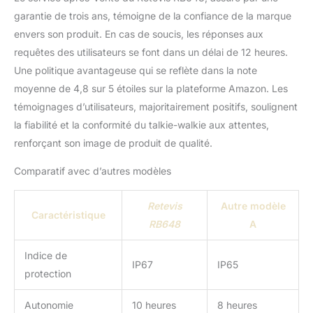
et aux environnements
garantie de trois ans, témoigne de la confiance de la marque
humides Fonction VOX;
transmission activée par
envers son produit. En cas de soucis, les réponses aux
la voix de l'utilisateur
requêtes des utilisateurs se font dans un délai de 12 heures.
sans qu'il soit nécessaire
Une politique avantageuse qui se reflète dans la note
d'appuyer sur un
moyenne de 4,8 sur 5 étoiles sur la plateforme Amazon. Les
bouton; ce qui libère les
mains de l'utilisateur
témoignages d’utilisateurs, majoritairement positifs, soulignent
pour d'autres tâches;
la fiabilité et la conformité du talkie-walkie aux attentes,
l'écran est bleu lors de la
renforçant son image de produit de qualité.
réception d'un signal; il
est rouge lors de la
Comparatif avec d’autres modèles
transmission d'un signal
Radio bidirectionnelle à
Retevis
Autre modèle
longue portée; facilite la
Caractéristique
communication à longue
RB648
A
distance; qualité sonore
claire; assure une
Indice de
IP67
IP65
transmission et une
protection
réception claires Des
rappels par vibration
Autonomie
10 heures
8 heures
pour recevoir les