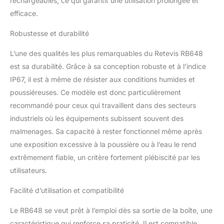
rechargeables, ce qui garantit une utilisation prolongée et
caoutchouc PC+TPE;
efficace.
résistance aux chocs à
360°; peut supporter
Robustesse et durabilité
1000 chutes de 2 mètres;
résiste à l'utilisation
L’une des qualités les plus remarquables du Retevis RB648
quotidienne et aux abus
est sa durabilité. Grâce à sa conception robuste et à l’indice
Talkie walkie
IP67, il est à même de résister aux conditions humides et
rechargeable avec
poussiéreuses. Ce modèle est donc particulièrement
batterie lithium-ion de
2000 mAh; Interface
recommandé pour ceux qui travaillent dans des secteurs
USB-A vers USB-C et
industriels où les équipements subissent souvent des
charge de base; charge
malmenages. Sa capacité à rester fonctionnel même après
plus efficace; 12 heures
une exposition excessive à la poussière ou à l’eau le rend
d'autonomie Nous
fournissons une garantie
extrêmement fiable, un critère fortement plébiscité par les
de 5 ans et 30 jours sans
utilisateurs.
raison de retour ; 5 ans
de garantie pour le corps
Facilité d’utilisation et compatibilité
de la radio et 1 an de
garantie pour les
Le RB648 se veut prêt à l’emploi dès sa sortie de la boîte, une
accessoires Talkie walkie
caractéristique qui renforce sa praticité. Il est compatible