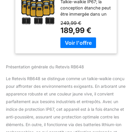
Talkie-walkie IP67; la
Bidirectionnelle
conception étanche peut
Imperméable, Anti-
être immergée dans un
poussière, Usage
mètre d'eau profonde
Intensif, 2000mAh,
249,99 €
pendant 30 minutes;
PMR446, Triple
189,99 €
résister aux conditions
Preuve Avancée
difficiles d'un chantier de
Talkie-Walkie pour
construction; ce qui
Entrepôt, Industrie
contribue à prolonger
(6 Pcs, Jaune)
leur durée de vie La radio
bidirectionnelle étanche à
Présentation générale du Retevis RB648
la poussière IP67 a été
inspectée par des
Le Retevis RB648 se distingue comme un talkie-walkie conçu
professionnels; elle est
pour affronter des environnements exigeants. En arborant une
conforme au test
apparence robuste et une couleur jaune vive, il convient
d'étanchéité de 8 heures
sur tout le pourtour et
parfaitement aux besoins industriels et entrepôts. Avec un
est entièrement protégée
indice de protection IP67, cet appareil est à la fois étanche et
contre la poussière
anti-poussière, assurant une protection optimale contre les
dense de 0,1μm Talkies-
éléments. En outre, il fonctionne via des batteries lithium-ion
walkies robustes et
solides; matériau en