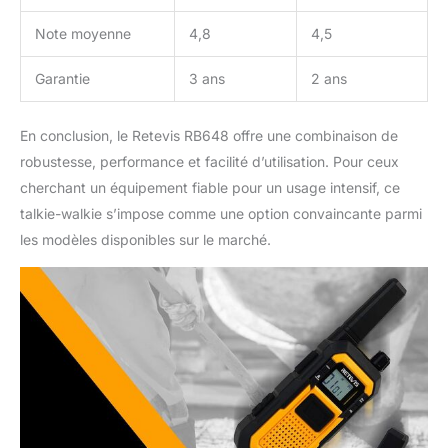
communications à
Note moyenne
4,8
4,5
temps; la fonction
d'alarme d'urgence vous
Garantie
3 ans
2 ans
aide à faire face
rapidement aux
situations dangereuses;
En conclusion, le Retevis RB648 offre une combinaison de
préservez votre sécurité
robustesse, performance et facilité d’utilisation. Pour ceux
cherchant un équipement fiable pour un usage intensif, ce
talkie-walkie s’impose comme une option convaincante parmi
les modèles disponibles sur le marché.