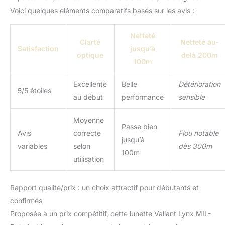
Cette lunette de visée est
Voici quelques éléments comparatifs basés sur les avis :
conçue pour répondre
aux exigences les plus
rigoureuses.
Netteté
Clarté
Netteté au-
Revêtement antireflet
Satisfaction
jusqu’à
optique
delà 200m
pour une vision claire:
100m
Les lentilles avec
revêtement antireflet
Excellente
Belle
Détérioration
offrent une image nette
5/5 étoiles
au début
performance
sensible
et des couleurs
naturelles, même en
faible luminosité.
Moyenne
Passe bien
Avis
correcte
Flou notable
jusqu’à
variables
selon
dès 300m
100m
utilisation
Rapport qualité/prix : un choix attractif pour débutants et
confirmés
Proposée à un prix compétitif, cette lunette Valiant Lynx MIL-