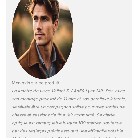
Éclairage précis du
réticule rouge: Le réticule
situé dans le deuxième
plan focal offre 11
niveaux d’intensité
lumineuse rouge. Idéal
pour une précision
optimale, même en
basse lumière.
Excellente visibilité et
champ de vision élargi:
Le tube de 30 mm
assure une transmission
Mon avis sur ce produit
lumineuse accrue et un
La lunette de visée Valiant 6-24×50 Lynx MIL-Dot, avec
champ de vision plus
son montage pour rail de 11 mm et son parallaxe latérale,
large. Parfait pour viser
se révèle être un compagnon solide pour mes sorties de
avec précision à longue
chasse et sessions de tir à l’air comprimé. Sa clarté
distance.
Construction robuste en
optique est remarquable jusqu’à 100 mètres, soutenue
aluminium aéronautique
par des réglages précis assurant une efficacité notable.
monobloc: La