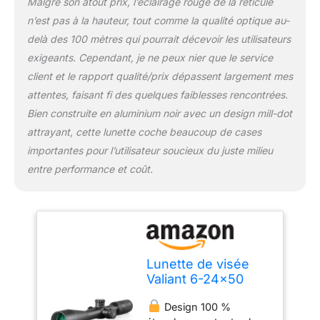
Malgré son atout prix, l’éclairage rouge de la réticule
conception hautement
n’est pas à la hauteur, tout comme la qualité optique au-
résistante garantit
fiabilité et durabilité,
delà des 100 mètres qui pourrait décevoir les utilisateurs
même dans des
exigeants. Cependant, je ne peux nier que le service
conditions extrêmes.
client et le rapport qualité/prix dépassent largement mes
Cette lunette de visée est
attentes, faisant fi des quelques faiblesses rencontrées.
conçue pour répondre
aux exigences les plus
Bien construite en aluminium noir avec un design mill-dot
rigoureuses.
attrayant, cette lunette coche beaucoup de cases
Revêtement antireflet
importantes pour l’utilisateur soucieux du juste milieu
pour une vision claire:
entre performance et coût.
Les lentilles avec
revêtement antireflet
offrent une image nette
et des couleurs
naturelles, même en
faible luminosité.
Lunette de visée
Valiant 6-24x50
Lynx MIL-Dot avec
Design 100 %
Montage pour Rail