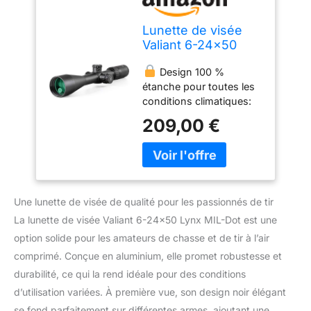
Lunette de visée
Valiant 6-24x50
Lynx MIL-Dot avec
Design 100 %
Montage pour Rail
étanche pour toutes les
de 11 mm, parallaxe
conditions climatiques:
latérale, éclairage
La lunette de visée LYNX
Rouge, pour
209,00 €
est protégée contre
Carabine à air
l'humidité, la pluie et la
comprimé et Fusil
neige grâce à son
de Chasse
remplissage à l'azote,
empêchant la formation
Une lunette de visée de qualité pour les passionnés de tir
de buée. Conservez une
vision claire dans toutes
La lunette de visée Valiant 6-24×50 Lynx MIL-Dot est une
les situations.
option solide pour les amateurs de chasse et de tir à l’air
Éclairage précis du
comprimé. Conçue en aluminium, elle promet robustesse et
réticule rouge: Le réticule
durabilité, ce qui la rend idéale pour des conditions
situé dans le deuxième
plan focal offre 11
d’utilisation variées. À première vue, son design noir élégant
niveaux d’intensité
se fond parfaitement sur différentes armes, ajoutant une