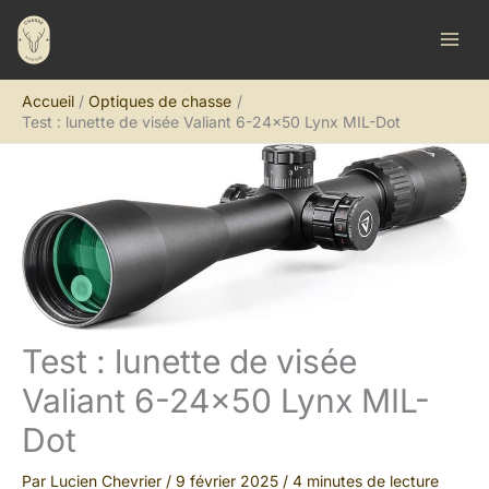
Aller
R
au
e
contenu
c
Accueil
Optiques de chasse
h
Test : lunette de visée Valiant 6-24×50 Lynx MIL-Dot
e
r
c
h
e
r
Test : lunette de visée
Valiant 6-24×50 Lynx MIL-
Dot
Par
Lucien Chevrier
/
9 février 2025
/
4 minutes de lecture