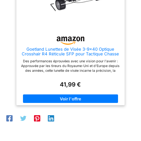
d'aluminium de qualité
nécessaire pour différentes
Les lentilles avec
aérospatiale avec joint torique
conditions d'éclairage et
revêtement antireflet
et remplissage à l'azote pour
météorologiques. Lunette de
offrent une image nette
des performances étanches et
visée 3-9x40 avec dioptrie
antibuée. Comprend des
verrouillable, fournit des points
et des couleurs
couvercles d'objectif
de visée rapides et simples
naturelles, même en
rabattables pour garder les
pour différentes distances de
objectifs propres et protégés
tir. Avec le support de lunette
faible luminosité.
Compatibilité universelle : livré
gratuit de 20 mm.
avec deux paires d'anneaux de
Goetland Lunettes de Visée 3-9x40 Optique
montage pour les montures
Crosshair R4 Réticule SFP pour Tactique Chasse
Weaver 20 mm et Dovetail 11
Airsoft Arbalète Carbine Tir Sportif
mm, compatibles avec la
Des performances éprouvées avec une vision pour l'avenir :
plupart des équipements
Approuvée par les tireurs du Royaume-Uni et d'Europe depuis
nécessitant des fixations
des années, cette lunette de visée incarne la précision, la
optiques de précision. Pour les
durabilité et la fiabilité. En regardant vers l'avenir, nous nous
modèles plus anciens, des
engageons à innover à la fois dans nos lunettes et dans notre
accessoires supplémentaires
41,99 €
service client pour offrir des expériences de tir inégalées
peuvent être nécessaires
Optique avancée pour une prise de vue polyvalente :
Conception centrée sur le client
comprend un réticule R4 en forme de croix, un diamètre
: la pile CR2032 n'est plus
d'objectif de 40 mm (1,57"), des grossissements réglables
incluse en raison des politiques
(3x-9x) et des réglages précis de l'élévation/du vent pour une
d'expédition. Bénéficie d'une
précision supérieure Conçu pour durer : fabriqué en alliage
garantie de remplacement d'un
d'aluminium de qualité aérospatiale avec joint torique et
an et d'un support client réactif
remplissage à l'azote pour des performances étanches et
pour tout problème
antibuée. Comprend des couvercles d'objectif rabattables
pour garder les objectifs propres et protégés Compatibilité
universelle : livré avec deux paires d'anneaux de montage
pour les montures Weaver 20 mm et Dovetail 11 mm,