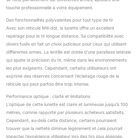
lumineuse rouge. Idéal
touche professionnelle à votre équipement.
pour une précision
optimale, même en
Des fonctionnalités polyvalentes pour tout type de tir
basse lumière.
Avec son réticule Mill-dot, la lunette offre un excellent
Excellente visibilité et
repérage pour le tir longue distance. Sa compatibilité avec
champ de vision élargi:
Le tube de 30 mm
divers fusils en fait un choix judicieux pour ceux qui utilisent
assure une transmission
différentes armes. La lentille est dotée d’une parallaxe latérale
lumineuse accrue et un
qui ajuste la précision du tir, même dans les environnements
champ de vision plus
les plus exigeants. Cependant, certains utilisateurs ont
large. Parfait pour viser
avec précision à longue
exprimé des réserves concernant l’éclairage rouge de la
distance.
réticule qui peut parfois être trop intense.
Construction robuste en
aluminium aéronautique
Performance optique : clarté et limitations
monobloc: La
L’optique de cette lunette est claire et lumineuse jusqu’à 100
conception hautement
mètres, comme rapporté par plusieurs acheteurs satisfaits.
résistante garantit
Cependant, au-delà cette distance, certains pourraient
fiabilité et durabilité,
même dans des
trouver que la netteté diminue légèrement et cela pourrait
conditions extrêmes.
impacter l’expérience utilisateur lors des tirs plus éloignés.