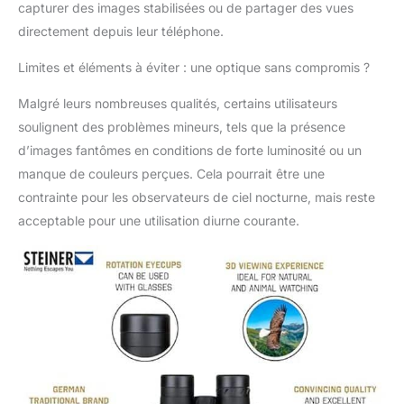
de transport
capturer des images stabilisées ou de partager des vues
confortable, une
directement depuis leur téléphone.
pochette, une housse
de pluie et des
Limites et éléments à éviter : une optique sans compromis ?
capuchons d'objectif
Malgré leurs nombreuses qualités, certains utilisateurs
soulignent des problèmes mineurs, tels que la présence
d’images fantômes en conditions de forte luminosité ou un
manque de couleurs perçues. Cela pourrait être une
contrainte pour les observateurs de ciel nocturne, mais reste
acceptable pour une utilisation diurne courante.