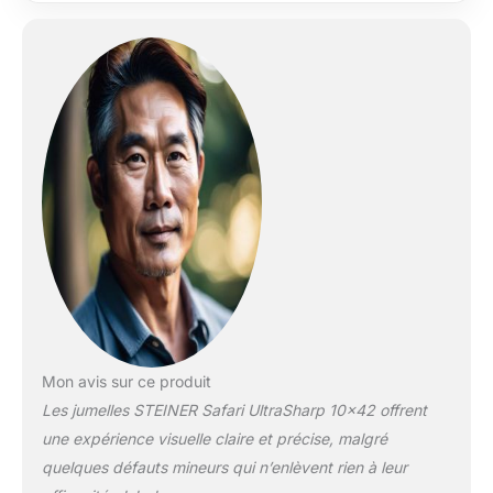
lumineuses à
contraste élevé et
des expériences de
visualisation 3D avec
une reproduction
naturelle des
couleurs lors de tous
vos déplacements.
Dégagement oculaire
: 56-74 mm MISE AU
POINT FACILE -
Grâce à la mise au
point minimale et
continue, vous
obtenez toujours des
détails d'une netteté
remarquable jusqu'à
Mon avis sur ce produit
une distance de 2 m
Les jumelles STEINER Safari UltraSharp 10×42 offrent
en un seul tour
une expérience visuelle claire et précise, malgré
EXCELLENTE
quelques défauts mineurs qui n’enlèvent rien à leur
QUALITÉ - Très