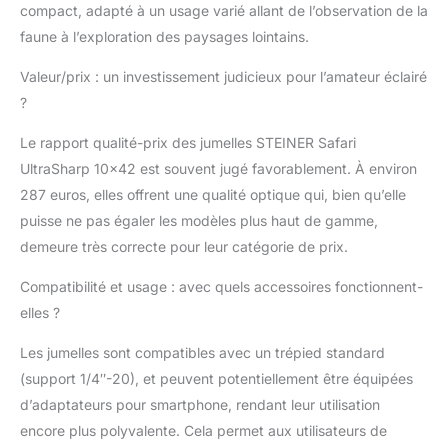
Dégagement oculaire :
compact, adapté à un usage varié allant de l’observation de la
56-74 mm MISE AU
faune à l’exploration des paysages lointains.
POINT FACILE - Grâce
à la mise au point
Valeur/prix : un investissement judicieux pour l’amateur éclairé
minimale et continue,
?
vous obtenez toujours
des détails d'une
Le rapport qualité-prix des jumelles STEINER Safari
netteté remarquable
UltraSharp 10×42 est souvent jugé favorablement. À environ
jusqu'à une distance
287 euros, elles offrent une qualité optique qui, bien qu’elle
de 2 m en un seul tour
EXCELLENTE QUALITÉ
puisse ne pas égaler les modèles plus haut de gamme,
- Très robuste, étanche
demeure très correcte pour leur catégorie de prix.
selon IPX4,
fonctionnalité dans la
Compatibilité et usage : avec quels accessoires fonctionnent-
plage de -20 à +70°C,
elles ?
armure en caoutchouc
NBR antidérapante
Les jumelles sont compatibles avec un trépied standard
longue durée, garantie
(support 1/4″-20), et peuvent potentiellement être équipées
10 ans ACCESSOIRES
d’adaptateurs pour smartphone, rendant leur utilisation
DE HAUTE QUALITÉ -
Livré avec une sangle
encore plus polyvalente. Cela permet aux utilisateurs de