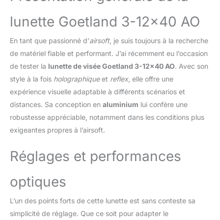
vers l'avenir, nous nous
engageons à innover à la
lunette Goetland 3-12×40 AO
fois dans nos lunettes et
dans notre service client
En tant que passionné d’
airsoft
, je suis toujours à la recherche
pour offrir des
expériences de tir
de matériel fiable et performant. J’ai récemment eu l’occasion
inégalées Optique
de tester la
lunette de visée Goetland 3-12×40 AO
. Avec son
avancée pour une prise
style à la fois
holographique
et
reflex
, elle offre une
de vue polyvalente:
expérience visuelle adaptable à différents scénarios et
comprend un réticule en
croix, un diamètre
distances. Sa conception en
aluminium
lui confère une
d'objectif de 40 mm, des
robustesse appréciable, notamment dans les conditions plus
grossissements
exigeantes propres à l’airsoft.
réglables (3x-12x), un
éclairage rouge/vert/bleu,
Réglages et performances
un contrôle de luminosité
à 3 niveaux et des
réglages précis de
optiques
l'élévation/du vent pour
une précision supérieure
L’un des points forts de cette lunette est sans conteste sa
Conçu pour durer:
simplicité de réglage. Que ce soit pour adapter le
fabriqué en alliage