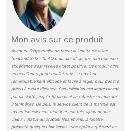
comprend un réticule en
croix, un diamètre
d'objectif de 40 mm, des
grossissements
réglables (3x-12x), un
éclairage rouge/vert/bleu,
Mon avis sur ce produit
un contrôle de luminosité
à 3 niveaux et des
Ayant eu l’opportunité de tester la lunette de visée
réglages précis de
Goetland 3-12×40 AO pour airsoft, je dois dire que mon
l'élévation/du vent pour
une précision supérieure
expérience s’est révélée plutôt positive. Ce produit offre
Conçu pour durer:
un excellent rapport qualité-prix, se révélant
fabriqué en alliage
remarquablement efficace et facile à régler pour des tirs
d'aluminium de qualité
précis à petite distance. Son utilisation m’a impressionné
aérospatiale avec joint
par sa clarté jusqu’à 10 pieds et sa robustesse face aux
torique et remplissage à
l'azote pour des
intempéries. De plus, le service client de la marque est
performances étanches
exceptionnellement réactif et courtois, ajoutant une
et antibuée. Comprend
valeur notable au produit. Néanmoins, la lunette
des couvercles d'objectif
présente quelques faiblesses : une optique qui perd en
rabattables pour garder