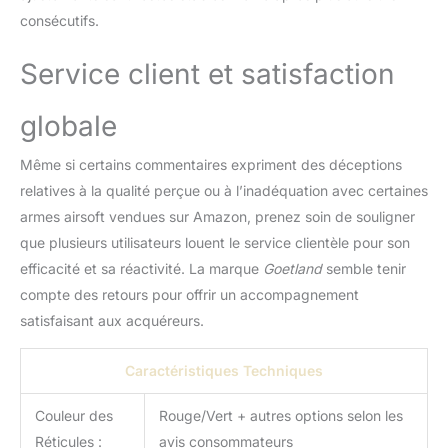
supplémentaires peuvent
consécutifs.
être nécessaires
Conception centrée sur
Service client et satisfaction
le client: la pile CR2032
n'est plus incluse en
raison des politiques
globale
d'expédition. Bénéficie
d'une garantie de
Même si certains commentaires expriment des déceptions
remplacement d'un an et
relatives à la qualité perçue ou à l’inadéquation avec certaines
d'un support client
armes airsoft vendues sur Amazon, prenez soin de souligner
réactif pour tout
problème
que plusieurs utilisateurs louent le service clientèle pour son
efficacité et sa réactivité. La marque
Goetland
semble tenir
compte des retours pour offrir un accompagnement
satisfaisant aux acquéreurs.
Caractéristiques Techniques
Couleur des
Rouge/Vert + autres options selon les
Réticules :
avis consommateurs