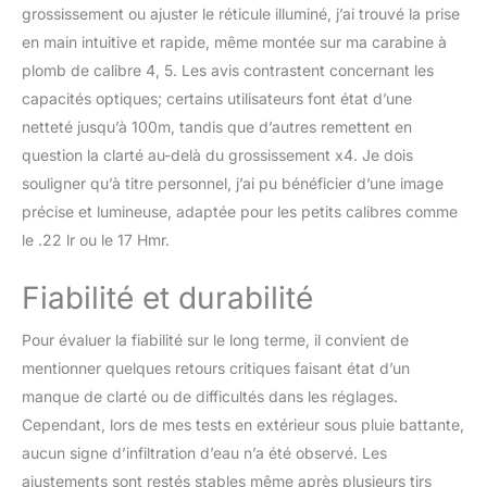
grossissement ou ajuster le réticule illuminé, j’ai trouvé la prise
d'aluminium de qualité
aérospatiale avec joint
en main intuitive et rapide, même montée sur ma carabine à
torique et remplissage à
plomb de calibre 4, 5. Les avis contrastent concernant les
l'azote pour des
capacités optiques; certains utilisateurs font état d’une
performances étanches
netteté jusqu’à 100m, tandis que d’autres remettent en
et antibuée. Comprend
des couvercles d'objectif
question la clarté au-delà du grossissement x4. Je dois
rabattables pour garder
souligner qu’à titre personnel, j’ai pu bénéficier d’une image
les objectifs propres et
précise et lumineuse, adaptée pour les petits calibres comme
protégés Compatibilité
le .22 lr ou le 17 Hmr.
universelle: livré avec 2
paires d'anneaux de
Fiabilité et durabilité
montage pour les
montures Weaver 20 mm
et Dovetail 11 mm,
Pour évaluer la fiabilité sur le long terme, il convient de
compatibles avec la
mentionner quelques retours critiques faisant état d’un
plupart des équipements
manque de clarté ou de difficultés dans les réglages.
nécessitant des fixations
Cependant, lors de mes tests en extérieur sous pluie battante,
optiques de précision.
Pour les modèles plus
aucun signe d’infiltration d’eau n’a été observé. Les
anciens, des accessoires
ajustements sont restés stables même après plusieurs tirs