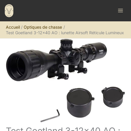
Aller
R
au
e
contenu
c
Accueil
Optiques de chasse
h
Test Goetland 3-12×40 AO : lunette Airsoft Réticule Lumineux
e
r
c
h
e
r
Test Goetland 3-12×40 AO :