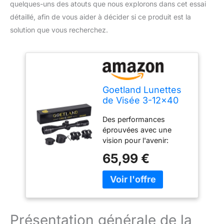
quelques-uns des atouts que nous explorons dans cet essai
détaillé, afin de vous aider à décider si ce produit est la
solution que vous recherchez.
Goetland Lunettes
de Visée 3-12x40
AO Telemetre
Des performances
Rouge Vert Bleu
éprouvées avec une
Illuminé Duplex
vision pour l'avenir:
Crosshair SFP pour
Approuvée par les tireurs
Tactique Chasse
65,99 €
du Royaume-Uni et
Airsoft Arbalète
d'Europe depuis des
Carbine Tir Sportif
années, cette lunette de
visée incarne la
précision, la durabilité et
la fiabilité. En regardant
Présentation générale de la