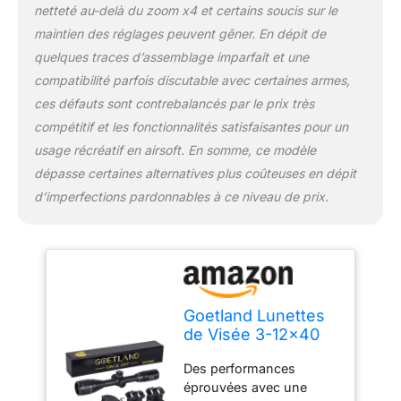
les objectifs propres et
netteté au-delà du zoom x4 et certains soucis sur le
protégés Compatibilité
maintien des réglages peuvent gêner. En dépit de
universelle: livré avec 2
quelques traces d’assemblage imparfait et une
paires d'anneaux de
compatibilité parfois discutable avec certaines armes,
montage pour les
montures Weaver 20 mm
ces défauts sont contrebalancés par le prix très
et Dovetail 11 mm,
compétitif et les fonctionnalités satisfaisantes pour un
compatibles avec la
usage récréatif en airsoft. En somme, ce modèle
plupart des équipements
dépasse certaines alternatives plus coûteuses en dépit
nécessitant des fixations
optiques de précision.
d’imperfections pardonnables à ce niveau de prix.
Pour les modèles plus
anciens, des accessoires
supplémentaires peuvent
être nécessaires
Conception centrée sur
le client: la pile CR2032
Goetland Lunettes
n'est plus incluse en
de Visée 3-12x40
raison des politiques
AO Telemetre
d'expédition. Bénéficie
Des performances
Rouge Vert Bleu
d'une garantie de
éprouvées avec une
Illuminé Duplex