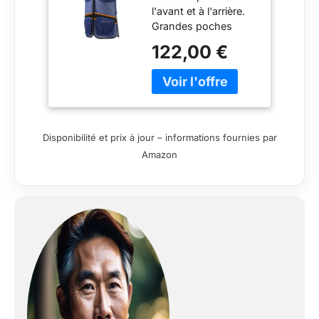
l'avant et à l'arrière.
Grandes poches
avant 65 % polyester,
122,00 €
35 % coton
Disponibilité et prix à jour – informations fournies par
Amazon