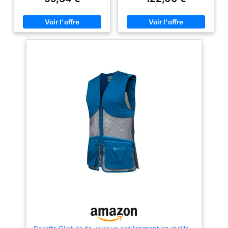
Poches intérieures pour "Beretta
Recoil Reducer" Cordon de
serrage intérieur. Logo Beretta
sur le dos. Veuillez noter que
l'étiquette intérieure est
incorrecte et que l'étiquette à
suspendre sur le produit
indique la bonne taille
américaine.