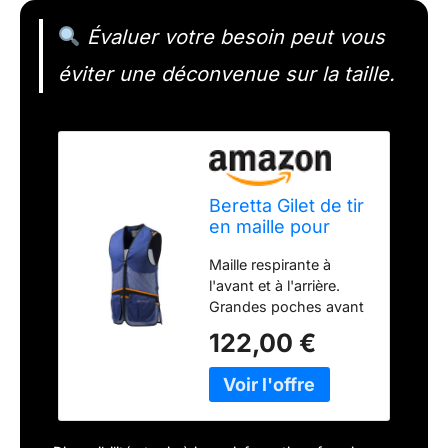
Évaluer votre besoin peut vous
éviter une déconvenue sur la taille.
Beretta Gilet de tir
en maille pour
homme
Maille respirante à
l'avant et à l'arrière.
Grandes poches avant
65 % polyester, 35 %
122,00 €
coton