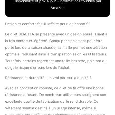
Disponibilité et prix à jour – informations fournies par
Amazon
Design et confort : fait-il l’affaire pour le tir sportif ?
Le gilet BERETTA se présente avec un design épuré, alliant à
la fois confort et légèreté. Conçu principalement pour être
porté lors de la saison chaude, sa maille permet une aération
optimale, réduisant ainsi la transpiration selon les utilisateurs.
Toutefois, certains regrettent une taille inexacte, pointant du
doigt le risque d’erreurs lors de l’achat.
Résistance et durabilité : un vrai pari sur la qualité ?
Avec sa conception robuste, ce gilet de tir offre une bonne
résistance à l’usure. De nombreux utilisateurs soulignent son
excellente qualité de fabrication qui le rend durable. Ce
vêtement semble destiné à un usage intense, même si
quelques clients relèvent des ajustements nécessaires pour