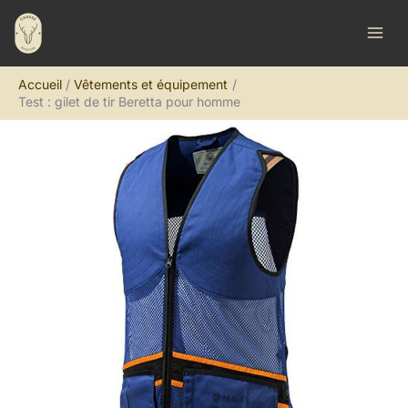
Aller
R
au
e
contenu
c
Accueil
Vêtements et équipement
h
Test : gilet de tir Beretta pour homme
e
r
c
h
e
r