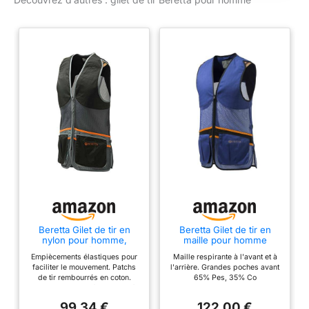
Beretta Gilet de tir en
Beretta Gilet de tir en
nylon pour homme,
maille pour homme
Homme, noir/gris, Large
Empiècements élastiques pour
Maille respirante à l'avant et à
faciliter le mouvement. Patchs
l'arrière. Grandes poches avant
de tir rembourrés en coton.
65% Pes, 35% Co
Maille respirante à l'avant et à
l'arrière. Grandes poches avant
99,34 €
122,00 €
Hibel/cache-oreilles sur le dos.