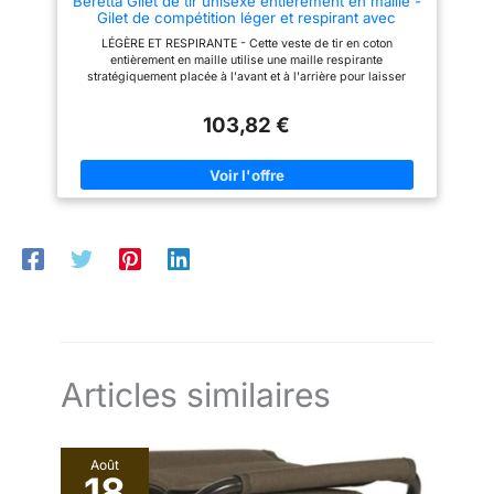
Beretta Gilet de tir unisexe entièrement en maille -
Gilet de compétition léger et respirant avec
poches pour cartouches et ajustement
LÉGÈRE ET RESPIRANTE - Cette veste de tir en coton
confortable, X-Large
entièrement en maille utilise une maille respirante
stratégiquement placée à l'avant et à l'arrière pour laisser
passer l'air frais Assez d'espace pour ranger vos affaires : il y
a deux poches avant pour contenir vos cartouches et il y a
103,82 €
même des poches de sécurité intérieures pour contenir vos
objets de valeur et un réducteur de recul Beretta GILET
POLYVALENT - Ce gilet est rempli de détails techniques, y
compris les inserts élastiques sur les épaules pour faciliter les
mouvements et la fixation pour écharpe/protège-oreilles au
dos avec bouton-pression en caoutchouc personnalisé UNE
PARTIE DE LA FAMILLE BERETTA - Logo Beretta en couleur
contrastée imprimé sur la poche gauche, langage de
conception Beretta Active au dos qui souligne le geste
athlétique, patch en caoutchouc logo Beretta en couleur
contrastée sur l'emmanchure arrière Convient à tous : la coupe
du gilet et la grande variété de tailles dans lesquelles il est
proposé le rendent parfait également pour les femmes et les
jeunes tireurs. Commandez une taille plus grande que vous
portez normalement
Articles similaires
Août
18