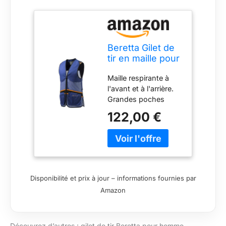
Beretta Gilet de
tir en maille pour
homme
Maille respirante à
l'avant et à l'arrière.
Grandes poches
avant 65 % polyester,
122,00 €
35 % coton
Disponibilité et prix à jour – informations fournies par
Amazon
Découvrez d’autres : gilet de tir Beretta pour homme