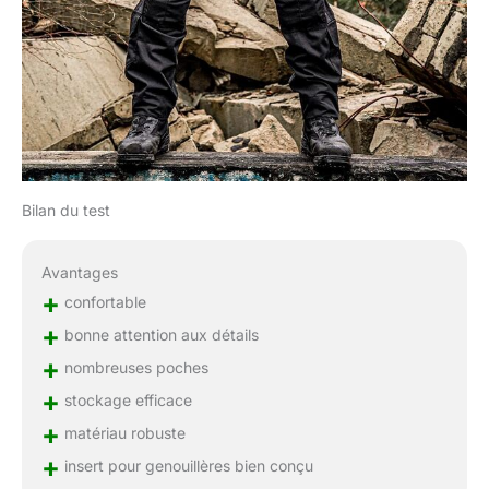
Bilan du test
Avantages
+
confortable
+
bonne attention aux détails
+
nombreuses poches
+
stockage efficace
+
matériau robuste
+
insert pour genouillères bien conçu