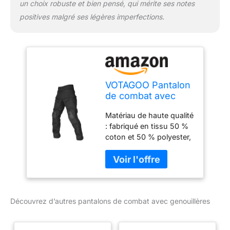
de stockage quotidien de
un choix robuste et bien pensé, qui mérite ses notes
certains outils EDC.
positives malgré ses légères imperfections.
Occasions applicables :
le pantalon tactique
militaire G3 est adapté
pour l'entraînement
tactique, l'entraînement
au tir, la chasse en plein
VOTAGOO Pantalon
air, le tir à l'airsoft ou au
de combat avec
paintball, le port
genouillères, G3
quotidien et d'autres
Matériau de haute qualité
pour la chasse, le
scènes différentes.
: fabriqué en tissu 50 %
paintball, l'airsoft,
Contenu : 1 pantalon (y
coton et 50 % polyester,
noir, S
compris une paire de
la fermeture éclair est
genouillères)
fabriquée en matériau
YKK de haute qualité, qui
a une excellente
élasticité, et est
Découvrez d’autres pantalons de combat avec genouillères
confortable, respirant et
durable. Version
améliorée : amélioration