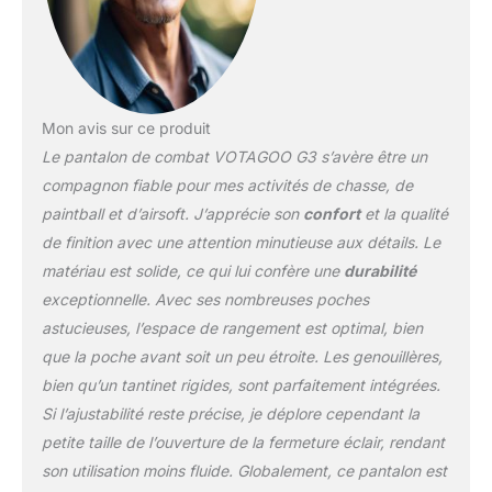
de rebond mais apporte
également du confort,
vous permettant de le
porter. Après cela, vous
pouvez facilement vous
accroupir, ramper ou
Mon avis sur ce produit
faire beaucoup
Le pantalon de combat VOTAGOO G3 s’avère être un
d'exercices.
compagnon fiable pour mes activités de chasse, de
Caractéristiques
paintball et d’airsoft. J’apprécie son
confort
et la qualité
pratiques : pantalon de
combat G3 paintball,
de finition avec une attention minutieuse aux détails. Le
avec une paire de
matériau est solide, ce qui lui confère une
durabilité
genouillères robustes,
exceptionnelle. Avec ses nombreuses poches
design Velcro réglable
astucieuses, l’espace de rangement est optimal, bien
est ajouté à la taille et au
que la poche avant soit un peu étroite. Les genouillères,
dos des genoux, tout le
monde peut ajuster le
bien qu’un tantinet rigides, sont parfaitement intégrées.
serrage selon son propre
Si l’ajustabilité reste précise, je déplore cependant la
confort. Il y a 10 poches,
petite taille de l’ouverture de la fermeture éclair, rendant
qui répondent
son utilisation moins fluide. Globalement, ce pantalon est
pleinement aux besoins