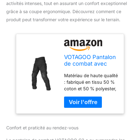
activités intenses, tout en assurant un confort exceptionnel
grâce à sa coupe ergonomique. Découvrez comment ce
produit peut transformer votre expérience sur le terrain.
VOTAGOO Pantalon
de combat avec
genouillères, G3
Matériau de haute qualité
pour la chasse, le
: fabriqué en tissu 50 %
paintball, l'airsoft,
coton et 50 % polyester,
noir, S
la fermeture éclair est
fabriquée en matériau
YKK de haute qualité, qui
a une excellente
élasticité, et est
Confort et praticité au rendez-vous
confortable, respirant et
durable. Version