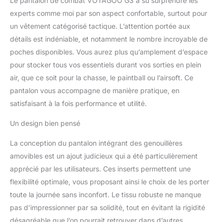
Le pantalon de combat VOTAGOO G3 a su surprendre les
améliorée : amélioration
sur la base de l'ancien
experts comme moi par son aspect confortable, surtout pour
G3, ajoutant une
un vêtement catégorisé tactique. L’attention portée aux
connexion en tissu nylon
détails est indéniable, et notamment le nombre incroyable de
plus élastique à la taille, à
poches disponibles. Vous aurez plus qu’amplement d’espace
l'entrejambe et aux
genoux, ce qui non
pour stocker tous vos essentiels durant vos sorties en plein
seulement renforce l'effet
air, que ce soit pour la chasse, le paintball ou l’airsoft. Ce
de rebond mais apporte
pantalon vous accompagne de manière pratique, en
également du confort,
satisfaisant à la fois performance et utilité.
vous permettant de le
porter. Après cela, vous
Un design bien pensé
pouvez facilement vous
accroupir, ramper ou
La conception du pantalon intégrant des genouillères
faire beaucoup
amovibles est un ajout judicieux qui a été particulièrement
d'exercices.
Caractéristiques
apprécié par les utilisateurs. Ces inserts permettent une
pratiques : pantalon de
flexibilité optimale, vous proposant ainsi le choix de les porter
combat G3 paintball,
toute la journée sans inconfort. Le tissu robuste ne manque
avec une paire de
pas d’impressionner par sa solidité, tout en évitant la rigidité
genouillères robustes,
désagréable que l’on pourrait retrouver dans d’autres
design Velcro réglable