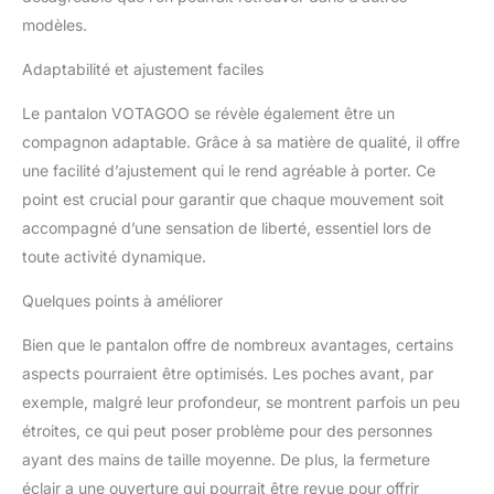
est ajouté à la taille et au
modèles.
dos des genoux, tout le
monde peut ajuster le
Adaptabilité et ajustement faciles
serrage selon son propre
confort. Il y a 10 poches,
Le pantalon VOTAGOO se révèle également être un
qui répondent
compagnon adaptable. Grâce à sa matière de qualité, il offre
pleinement aux besoins
une facilité d’ajustement qui le rend agréable à porter. Ce
de stockage quotidien de
point est crucial pour garantir que chaque mouvement soit
certains outils EDC.
accompagné d’une sensation de liberté, essentiel lors de
Occasions applicables :
le pantalon tactique
toute activité dynamique.
militaire G3 est adapté
pour l'entraînement
Quelques points à améliorer
tactique, l'entraînement
au tir, la chasse en plein
Bien que le pantalon offre de nombreux avantages, certains
air, le tir à l'airsoft ou au
aspects pourraient être optimisés. Les poches avant, par
paintball, le port
exemple, malgré leur profondeur, se montrent parfois un peu
quotidien et d'autres
étroites, ce qui peut poser problème pour des personnes
scènes différentes.
ayant des mains de taille moyenne. De plus, la fermeture
Contenu : 1 pantalon (y
compris une paire de
éclair a une ouverture qui pourrait être revue pour offrir