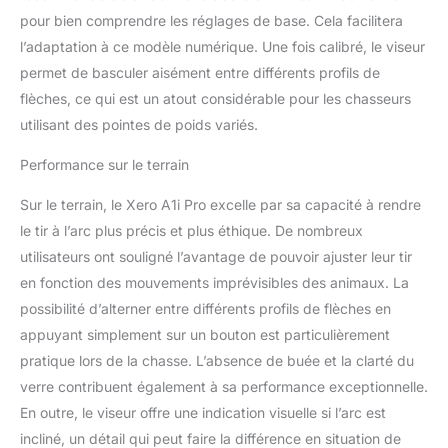
exactement où se trouve
pour bien comprendre les réglages de base. Cela facilitera
la cible lorsque la prise
l’adaptation à ce modèle numérique. Une fois calibré, le viseur
de vue ou la portée a été
permet de basculer aisément entre différents profils de
prise Les broches LED
flèches, ce qui est un atout considérable pour les chasseurs
bicolores vous
utilisant des pointes de poids variés.
permettent de voir
clairement votre cible,
Performance sur le terrain
sans obstruction par les
broches physiques
Sur le terrain, le Xero A1i Pro excelle par sa capacité à rendre
le tir à l’arc plus précis et plus éthique. De nombreux
utilisateurs ont souligné l’avantage de pouvoir ajuster leur tir
en fonction des mouvements imprévisibles des animaux. La
possibilité d’alterner entre différents profils de flèches en
appuyant simplement sur un bouton est particulièrement
pratique lors de la chasse. L’absence de buée et la clarté du
verre contribuent également à sa performance exceptionnelle.
En outre, le viseur offre une indication visuelle si l’arc est
incliné, un détail qui peut faire la différence en situation de