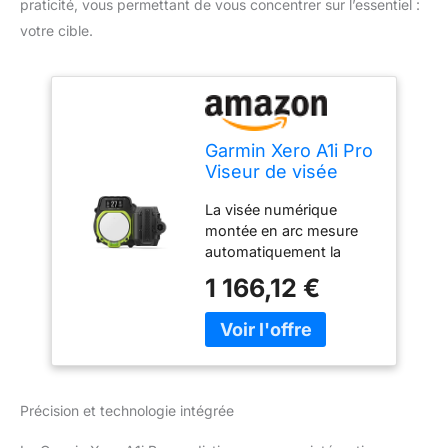
praticité, vous permettant de vous concentrer sur l’essentiel :
votre cible.
Garmin Xero A1i Pro
Viseur de visée
numérique pour
La visée numérique
droitier avec
montée en arc mesure
microréglages pour
automatiquement la
l'élévation, Le Vent
distance à la cible et
et Plus Encore
1 166,12 €
fournit une broche LED
précise pour la prise de
vue Faites de vrais
ajustements du
deuxième axe pour des
broches parfaitement
Précision et technologie intégrée
plombées Conçu pour
une installation facile