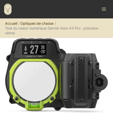
Aller
R
au
e
contenu
c
Accueil
Optiques de chasse
h
Test du viseur numérique Garmin Xero A1i Pro : précision
e
ultime
r
c
h
e
r