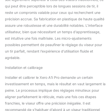
fonction de détachement
qui peut être perceptible lors de longues sessions de tir, il
rapide vous permet de
retirer et de reconnecter
reste un compromis valable pour ceux qui recherchent une
facilement la vue du
précision accrue. Sa fabrication en plastique de haute qualité
rehausseur d'arc pour le
assure une robustesse et une durabilité notables. L’interface
voyage La fonction apex
utilisateur, bien que nécessitant un temps d’apprentissage,
de vol clignote une
broche au-dessus du
est intuitive une fois maîtrisée. Les micro-ajustements
point de visée qui montre
possibles permettent de peaufiner le réglage du viseur pour
l'apex de votre flèche Le
un tir parfait, rendant l’expérience d’utilisation fluide et
mode Xtra Distance (XD)
agréable.
vous permet de régler
votre vue dans une
Installation et calibrage
position étendue pour
afficher les broches à
Installer et calibrer le Xero A1i Pro demande un certain
des distances plus
investissement en temps, mais le résultat en vaut largement la
éloignées La fonction de
projection Laser Locate
peine. Le processus implique des réglages minutieux pour
permet l'utilisation
aligner parfaitement le réticule, mais une fois ces étapes
d'appareils GPS Garmin
franchies, le viseur offre une précision inégalée. Il est
compatibles (vendus
recommandé de s’habituer d’abord à un viseur traditionnel
séparément) pour savoir