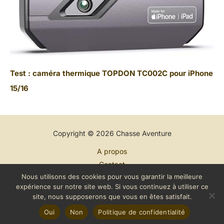
Test : caméra thermique TOPDON TC002C pour iPhone
15/16
Copyright © 2026 Chasse Aventure
A propos
Contact
Nous utilisons des cookies pour vous garantir la meilleure
Plan du site
expérience sur notre site web. Si vous continuez à utiliser ce
Mentions légales
site, nous supposerons que vous en êtes satisfait.
Politique de confidentialité
Oui
Non
Politique de confidentialité