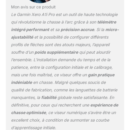
dynamique offre des
Mon avis sur ce produit
informations de
Le Garmin Xero A1i Pro est un outil de haute technologie
nivellement directement
à la broche avec une
qui révolutionne la chasse à l’arc grâce à son
télémètre
sensibilité variable basée
intégré performant
et sa
précision accrue
. Si la
micro-
sur la distance de prise
ajustabilité
et la possibilité de configurer différents
de vue, afin que vous
profils de flèches sont des atouts majeurs, l’appareil
puissiez rester concentré
sur la prise de vue La
souffre d’un
poids supplémentaire
qui peut alourdir
fonction de détachement
l’ensemble. L’installation demande du temps et de la
rapide vous permet de
patience, entre la configuration initiale et le calibrage,
retirer et de reconnecter
mais une fois maîtrisé, ce viseur offre un
gain pratique
facilement la vue du
rehausseur d'arc pour le
indéniable
en chasse. Malgré quelques soucis de
voyage La fonction apex
qualité de fabrication, comme les languettes de batterie
de vol clignote une
manquantes, la
fiabilité
globale reste satisfaisante. En
broche au-dessus du
définitive, pour ceux qui recherchent une
expérience de
point de visée qui montre
l'apex de votre flèche Le
chasse optimisée
, ce viseur numérique s’avère être un
mode Xtra Distance (XD)
excellent choix, à condition de surmonter sa courbe
vous permet de régler
d’apprentissage initiale.