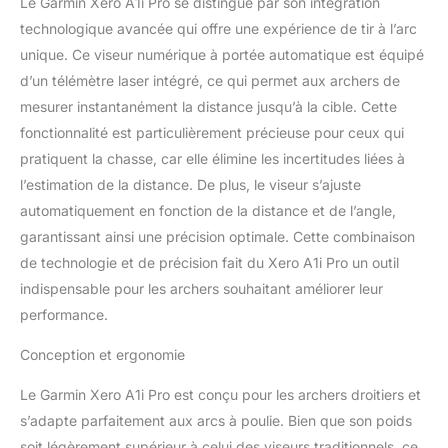
Le Garmin Xero A1i Pro se distingue par son intégration
avec des micro-réglages
technologique avancée qui offre une expérience de tir à l’arc
pour l'élévation,
unique. Ce viseur numérique à portée automatique est équipé
l'enroulement et
l'alignement du réticule
d’un télémètre laser intégré, ce qui permet aux archers de
laser Crée
mesurer instantanément la distance jusqu’à la cible. Cette
automatiquement une
fonctionnalité est particulièrement précieuse pour ceux qui
pile de broches de 0,9 m
pratiquent la chasse, car elle élimine les incertitudes liées à
à la distance maximale
de votre arc en fonction
l’estimation de la distance. De plus, le viseur s’ajuste
de la vitesse de flèche et
automatiquement en fonction de la distance et de l’angle,
des points d'étalonnage
garantissant ainsi une précision optimale. Cette combinaison
La fonction de niveau
de technologie et de précision fait du Xero A1i Pro un outil
dynamique offre des
informations de
indispensable pour les archers souhaitant améliorer leur
nivellement directement
performance.
à la broche avec une
sensibilité variable basée
Conception et ergonomie
sur la distance de prise
de vue, afin que vous
Le Garmin Xero A1i Pro est conçu pour les archers droitiers et
puissiez rester concentré
s’adapte parfaitement aux arcs à poulie. Bien que son poids
sur la prise de vue La
soit légèrement supérieur à celui des viseurs traditionnels, ce