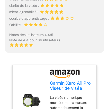
clarité de la visée :
micro-ajustabilité :
courbe d’apprentissage :
fiabilité :
Notes des utilisateurs 4.4/5
Note de 4.4 pour 36 utilisateurs
Garmin Xero A1i Pro
Viseur de visée
numérique pour
La visée numérique
droitier avec
montée en arc mesure
microréglages pour
automatiquement la
l'élévation, Le Vent