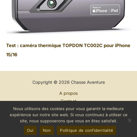
Test : caméra thermique TOPDON TC002C pour iPhone
15/16
Copyright © 2026 Chasse Aventure
A propos
Contact
Nous utilisons des cookies pour vous garantir la meilleure
Plan du site
expérience sur notre site web. Si vous continuez à utiliser ce
Mentions légales
site, nous supposerons que vous en êtes satisfait.
Politique de confidentialité
Oui
Non
Politique de confidentialité