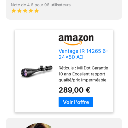
Note de 4.6 pour 96 utilisateurs
Vantage IR 14265 6-
24x50 AO
Réticule : Mil Dot Garantie
10 ans Excellent rapport
qualité/prix Imperméable
et rempli d'azote Voir la
289,00 €
description de l'article