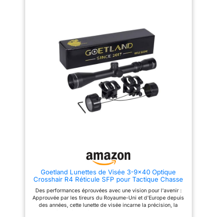
inégalées Optique avancée
plusieurs revêtements antireflet
pour une prise de vue
sur toutes les surfaces air-
polyvalente : comprend un
verre. Fabriquée en alliage
réticule de télémétrie, un
d'aluminium à haute résistance,
diamètre d'objectif de 50 mm,
la lunette de visée est durable.
des grossissements réglables
Complètement scellé et rempli à
(6x-24x), un éclairage
100% d'azote, la portée tactique
rouge/vert, un contrôle de
est étanche au brouillard et à la
luminosité à 5 niveaux et des
pluie. Réticule lumineux rouge
réglages précis de
et vert, 5 niveaux de réglage de
l'élévation/du vent pour une
luminosité pour chaque couleur
précision supérieure Conçu
permettent aux tireurs de
pour durer : fabriqué en alliage
trouver la luminosité parfaite
d'aluminium de qualité
nécessaire pour différentes
aérospatiale avec joint torique
conditions d'éclairage et
et remplissage à l'azote pour
météorologiques. Lunette de
des performances étanches et
visée 3-9x40 avec dioptrie
antibuée. Comprend des
verrouillable, fournit des points
couvercles d'objectif
de visée rapides et simples
rabattables pour garder les
pour différentes distances de
objectifs propres et protégés
tir. Avec le support de lunette
Compatibilité universelle : livré
gratuit de 20 mm.
avec deux paires d'anneaux de
Goetland Lunettes de Visée 3-9x40 Optique
montage pour les montures
Crosshair R4 Réticule SFP pour Tactique Chasse
Weaver 20 mm et Dovetail 11
Airsoft Arbalète Carbine Tir Sportif
mm, compatibles avec la
Des performances éprouvées avec une vision pour l'avenir :
plupart des équipements
Approuvée par les tireurs du Royaume-Uni et d'Europe depuis
nécessitant des fixations
des années, cette lunette de visée incarne la précision, la
optiques de précision. Pour les
durabilité et la fiabilité. En regardant vers l'avenir, nous nous
modèles plus anciens, des