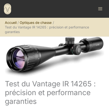
Aller
R
au
e
contenu
c
Accueil
Optiques de chasse
h
Test du Vantage IR 14265 : précision et performance
e
garanties
r
c
h
e
r
Test du Vantage IR 14265 :
précision et performance
garanties