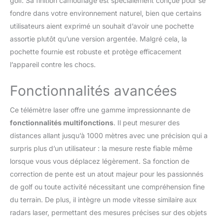
golf. Sa finition camouflage est spécialement conçue pour se
distance horizontale et la distance en ligne
fondre dans votre environnement naturel, bien que certains
droite. En mode Golf, vous pouvez
utilisateurs aient exprimé un souhait d’avoir une pochette
facilement scanner et verrouiller le mât du
assortie plutôt qu’une version argentée. Malgré cela, la
drapeau. 【Haute précision et vue claire】Le
télémètre laser 1000m haute précision est
pochette fournie est robuste et protège efficacement
doté d'un grossissement 6x. Les lentilles en
l’appareil contre les chocs.
verre multicouches et l'écran LCD haut de
gamme offrent une vue claire et lumineuse.
Fonctionnalités avancées
La précision de mesure de la distance du
télémètre est de ±(1m+D×0,2%) et la
Ce télémètre laser offre une gamme impressionnante de
précision de mesure de l'angle est de ±1
fonctionnalités multifonctions
. Il peut mesurer des
degré, ce qui le rend suffisamment précis
pour la chasse. 【Durable Construction】
distances allant jusqu’à 1000 mètres avec une précision qui a
Conçu pour résister aux conditions
surpris plus d’un utilisateur : la mesure reste fiable même
extérieures, y compris la pluie, assurant la
lorsque vous vous déplacez légèrement. Sa fonction de
fiabilité et la fonctionnalité même dans des
correction de pente est un atout majeur pour les passionnés
conditions météorologiques difficiles. Sa
construction robuste et son fonctionnement
de golf ou toute activité nécessitant une compréhension fine
intuitif en font un outil fiable pour les
du terrain. De plus, il intègre un mode vitesse similaire aux
amateurs de plein air. 【User-Friendly
radars laser, permettant des mesures précises sur des objets
Design】Compacte et légère, elle est équipée