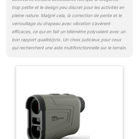
d'une batterie rechargeable au lithium
trop petite et le design peu discret pour les activités en
polymère qui peut être facilement rechargée
pleine nature. Malgré cela, la correction de pente et le
via USB. Le design ergonomique, ainsi que
les accessoires tels que l'étui de transport et
verrouillage du drapeau avec vibration s’avèrent
la dragonne, améliorent la portabilité et la
efficaces, ce qui en fait un télémètre polyvalent avec un
praticité pour les activités de plein air.
bon rapport qualité/prix. Un choix judicieux pour ceux
L'ensemble comprend un télémètre Hunter-
qui recherchent une aide multifonctionnelle sur le terrain.
E, un étui de rangement, une dragonne, un
chiffon de nettoyage de l'objectif, un câble
de chargement USB et un manuel
d'utilisation.