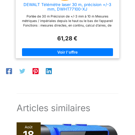
DEWALT Télémètre laser 30 m, précision +/-3
mm, DWHT77100-XJ
Portée de 30 m Précision de +/-3 mm à 10 m Mesures
métriques / impériales depuis le haut ou le bas de l’appareil
Fonctions : mesures directes, en continu, calcul d’aires, de
volumes et Pythagore (2 et 3 points), Additions/Soustractions –
Permet de s’adapter à toutes les situations Écran LCD blanc
61,28 €
avec lettres noires pour plus de lisibilité même dans un
environnement très lumineux
Articles similaires
Août
18