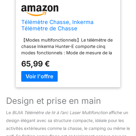
Télémètre Chasse, Inkerma
Télémètre de Chasse
Rechargeable avec Grossissement
【Modes multifonctionnels】Le télémètre de
6X, Écran LCD, 1000m
chasse Inkerma Hunter-E comporte cinq
Distance/Angle/Compensation de
modes fonctionnels : Mode de mesure de la
Pente/Vitesse/Scan Fonctionnel
distance, mode golf, mode de mesure de la
(Hunter-E)
65,99 €
hauteur, mode de mesure de la distance
horizontale et mode de mesure de la vitesse.
Il dispose d'une fonction de mémoire qui
restaure automatiquement le mode utilisé
avant l'arrêt lors de la mise sous tension,
offrant ainsi commodité et efficacité.
Design et prise en main
【Mesure simple et continue】En mode de
mesure simple, une pression sur le bouton
Le
BIJIA Télémètre de tir à l’arc Laser Multifonction
affiche un
affiche la valeur de la mesure ; en mode de
design élégant avec sa structure compacte, idéale pour les
mesure continue, il balaie continuellement la
activités extérieures comme la chasse, le camping ou même le
cible, avec des mises à jour et des affichages
en temps réel pour l'angle, la hauteur, la