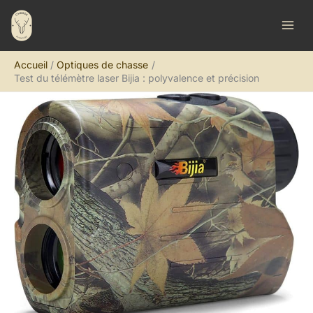
Aller
R
au
e
contenu
c
Accueil
Optiques de chasse
h
Test du télémètre laser Bijia : polyvalence et précision
e
r
c
h
e
r