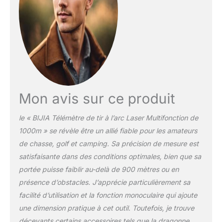
distance horizontale et la distance en ligne
droite. En mode Golf, vous pouvez
facilement scanner et verrouiller le mât du
drapeau. 【Haute précision et vue claire】Le
télémètre laser 1000m haute précision est
doté d'un grossissement 6x. Les lentilles en
verre multicouches et l'écran LCD haut de
gamme offrent une vue claire et lumineuse.
La précision de mesure de la distance du
Mon avis sur ce produit
télémètre est de ±(1m+D×0,2%) et la
précision de mesure de l'angle est de ±1
le « BIJIA Télémètre de tir à l’arc Laser Multifonction de
degré, ce qui le rend suffisamment précis
1000m » se révèle être un allié fiable pour les amateurs
pour la chasse. 【Durable Construction】
Conçu pour résister aux conditions
de chasse, golf et camping. Sa précision de mesure est
extérieures, y compris la pluie, assurant la
satisfaisante dans des conditions optimales, bien que sa
fiabilité et la fonctionnalité même dans des
portée puisse faiblir au-delà de 900 mètres ou en
conditions météorologiques difficiles. Sa
présence d’obstacles. J’apprécie particulièrement sa
construction robuste et son fonctionnement
facilité d’utilisation et la fonction monoculaire qui ajoute
intuitif en font un outil fiable pour les
amateurs de plein air. 【User-Friendly
une dimension pratique à cet outil. Toutefois, je trouve
Design】Compacte et légère, elle est équipée
décevants certains accessoires tels que la dragonne