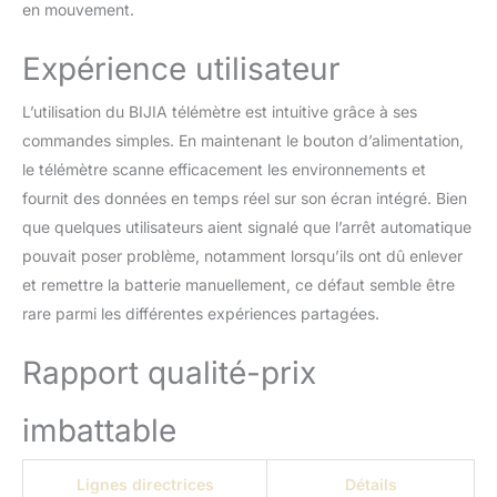
en mouvement.
d'une batterie rechargeable au lithium
polymère qui peut être facilement rechargée
Expérience utilisateur
via USB. Le design ergonomique, ainsi que
les accessoires tels que l'étui de transport et
la dragonne, améliorent la portabilité et la
L’utilisation du BIJIA télémètre est intuitive grâce à ses
praticité pour les activités de plein air.
commandes simples. En maintenant le bouton d’alimentation,
L'ensemble comprend un télémètre Hunter-
le télémètre scanne efficacement les environnements et
E, un étui de rangement, une dragonne, un
fournit des données en temps réel sur son écran intégré. Bien
chiffon de nettoyage de l'objectif, un câble
de chargement USB et un manuel
que quelques utilisateurs aient signalé que l’arrêt automatique
d'utilisation.
pouvait poser problème, notamment lorsqu’ils ont dû enlever
et remettre la batterie manuellement, ce défaut semble être
rare parmi les différentes expériences partagées.
Rapport qualité-prix
imbattable
Lignes directrices
Détails