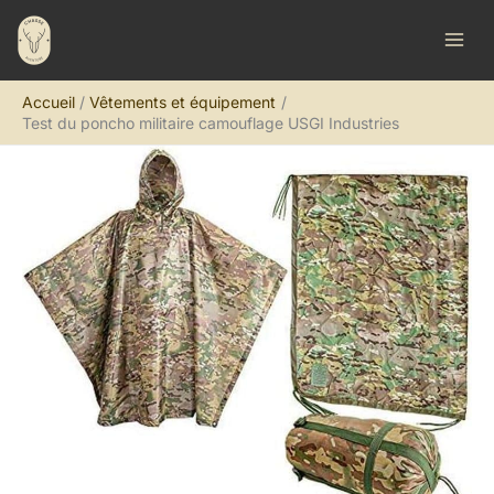
Aller
R
au
e
contenu
c
Accueil
Vêtements et équipement
h
Test du poncho militaire camouflage USGI Industries
e
r
c
h
e
r