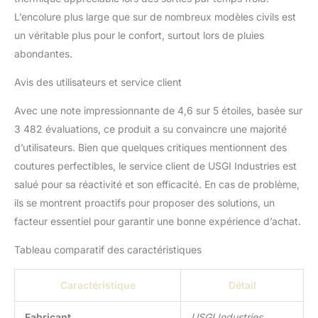
handicapés. Tous les produits sont conçus
L’encolure plus large que sur de nombreux modèles civils est
et emballés aux États-Unis. Des parties de
chaque vente sont reversées à l'appui des
un véritable plus pour le confort, surtout lors de pluies
organisations d'anciens combattants et de
abondantes.
premiers intervenants handicapés.
Avis des utilisateurs et service client
Avec une note impressionnante de 4,6 sur 5 étoiles, basée sur
3 482 évaluations, ce produit a su convaincre une majorité
d’utilisateurs. Bien que quelques critiques mentionnent des
coutures perfectibles, le service client de USGI Industries est
salué pour sa réactivité et son efficacité. En cas de problème,
ils se montrent proactifs pour proposer des solutions, un
facteur essentiel pour garantir une bonne expérience d’achat.
Tableau comparatif des caractéristiques
Caractéristique
Détail
Fabricant
USGI Industries