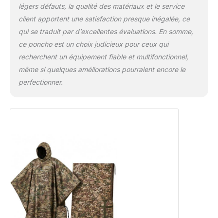
d'urgence, housse de hamac, séparateur de
légers défauts, la qualité des matériaux et le service
tente, écran d'intimité, couverture de plage,
client apportent une satisfaction presque inégalée, ce
store de dissimulation, et plus encore. USGI
qui se traduit par d’excellentes évaluations. En somme,
INDUSTRIES : USGI Industries est une
marque détenue par des vétérans
ce poncho est un choix judicieux pour ceux qui
handicapés. Tous les produits sont conçus
recherchent un équipement fiable et multifonctionnel,
et emballés aux États-Unis. Des parties de
même si quelques améliorations pourraient encore le
chaque vente sont reversées à l'appui des
perfectionner.
organisations d'anciens combattants et de
premiers intervenants handicapés.