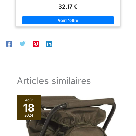
métalliques robustes utilisés
32,17 €
pour sécuriser les doublures de
poncho militaires pour une
isolation supplémentaire et
également faciliter les
connexions de cordon de
serrage pour une utilisation
comme auvent solaire, abri de
survie, collecte d'eau, sac de
transport, litière de transport
d'urgence, housse de hamac,
séparateur de tente, écran
d'intimité, couverture de plage,
store de dissimulation, et plus
encore. USGI INDUSTRIES:
USGI Industries est une marque
détenue par des vétérans
Articles similaires
handicapés. Tous les produits
sont conçus, emballés et
distribués aux États-Unis. Des
parties de chaque vente sont
Août
reversées à l'appui des
18
organisations d'anciens
combattants et de premiers
intervenants handicapés.
2024