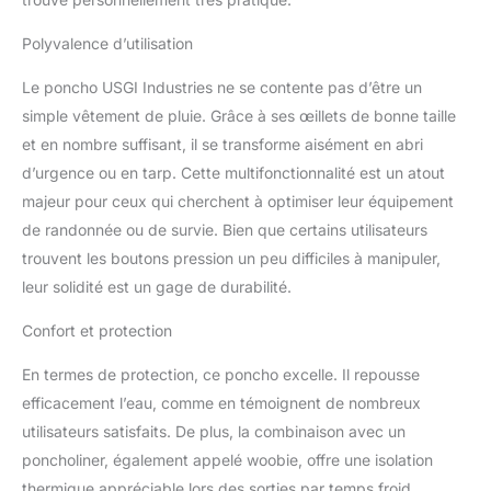
large pour s'adapter aux grands sacs à dos.
Le sac de transport mesure environ 15,2 x
Polyvalence d’utilisation
20,3 x 7,6 cm. Poids total : 453 g. Capuche
réglable avec cordon de serrage pour un
Le poncho USGI Industries ne se contente pas d’être un
ajustement sûr et confortable. L'ouverture du
simple vêtement de pluie. Grâce à ses œillets de bonne taille
col de la capuche a un diamètre de 22,9 cm.
et en nombre suffisant, il se transforme aisément en abri
Polyvalence : il comprend un cordon de
d’urgence ou en tarp. Cette multifonctionnalité est un atout
serrage à la taille qui offre un ajustement
supplémentaire de 40,6 cm. Dispose de 8
majeur pour ceux qui cherchent à optimiser leur équipement
œillets métalliques robustes utilisés pour
de randonnée ou de survie. Bien que certains utilisateurs
sécuriser les doublures de poncho militaires
trouvent les boutons pression un peu difficiles à manipuler,
pour une isolation supplémentaire et
leur solidité est un gage de durabilité.
également faciliter les connexions de cordon
de serrage pour une utilisation comme
Confort et protection
auvent solaire, abri de survie, collecte d'eau,
sac de transport, litière de transport
En termes de protection, ce poncho excelle. Il repousse
d'urgence, housse de hamac, séparateur de
efficacement l’eau, comme en témoignent de nombreux
tente, écran d'intimité, couverture de plage,
store de dissimulation, et plus encore. USGI
utilisateurs satisfaits. De plus, la combinaison avec un
INDUSTRIES : USGI Industries est une
poncholiner, également appelé woobie, offre une isolation
marque détenue par des vétérans
thermique appréciable lors des sorties par temps froid.