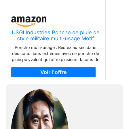
USGI Industries Poncho de pluie de
style militaire multi-usage Motif
camouflage, taille unique
Poncho multi-usage : Restez au sec dans
des conditions extrêmes avec ce poncho de
pluie polyvalent qui offre plusieurs façons de
vous protéger de l'extérieur et de vous tenir
à l’aise pendant le camping, la randonnée, la
chasse, la pêche, les activités marines ou
dans des situations de survie d'urgence.
Construction militaire : Basé sur la
technologie d’équipement de terrain utilisée
par l'armée américaine, ce poncho est
fabriqué à partir de polyester haute densité
210T Rip-Stop avec un tissu recouvert de
polyuréthane qui atteint une résistance à
l'eau exceptionnelle de 3 000 mm. Le tissu