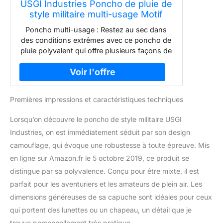
USGI Industries Poncho de pluie de
style militaire multi-usage Motif
camouflage, taille unique
Poncho multi-usage : Restez au sec dans
des conditions extrêmes avec ce poncho de
pluie polyvalent qui offre plusieurs façons de
vous protéger de l'extérieur et de vous tenir
à l’aise pendant le camping, la randonnée, la
chasse, la pêche, les activités marines ou
dans des situations de survie d'urgence.
Premières impressions et caractéristiques techniques
Construction militaire : Basé sur la
technologie d’équipement de terrain utilisée
Lorsqu’on découvre le poncho de style militaire USGI
par l'armée américaine, ce poncho est
Industries, on est immédiatement séduit par son design
fabriqué à partir de polyester haute densité
210T Rip-Stop avec un tissu recouvert de
camouflage, qui évoque une robustesse à toute épreuve. Mis
polyuréthane qui atteint une résistance à
en ligne sur Amazon.fr le 5 octobre 2019, ce produit se
l'eau exceptionnelle de 3 000 mm. Le tissu
distingue par sa polyvalence. Conçu pour être mixte, il est
210T minimise le bruit de froissement et de
parfait pour les aventuriers et les amateurs de plein air. Les
frottement pour la chasse ou les opérations
dimensions généreuses de sa capuche sont idéales pour ceux
tactiques secrètes. Mesures : ce poncho de
pluie mesure environ 157,5 cm de large et
qui portent des lunettes ou un chapeau, un détail que je
208,3 cm de longueur totale et est assez
trouve personnellement très pratique.