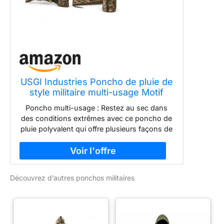
USGI Industries Poncho de pluie de
style militaire multi-usage Motif
camouflage, taille unique
Poncho multi-usage : Restez au sec dans
des conditions extrêmes avec ce poncho de
pluie polyvalent qui offre plusieurs façons de
vous protéger de l'extérieur et de vous tenir
à l’aise pendant le camping, la randonnée, la
chasse, la pêche, les activités marines ou
dans des situations de survie d'urgence.
Découvrez d’autres ponchos militaires
Construction militaire : Basé sur la
technologie d’équipement de terrain utilisée
par l'armée américaine, ce poncho est
fabriqué à partir de polyester haute densité
210T Rip-Stop avec un tissu recouvert de