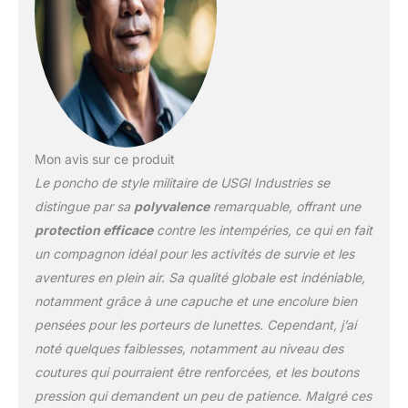
210T minimise le bruit de froissement et de
frottement pour la chasse ou les opérations
tactiques secrètes. Mesures : ce poncho de
pluie mesure environ 157,5 cm de large et
208,3 cm de longueur totale et est assez
large pour s'adapter aux grands sacs à dos.
Le sac de transport mesure environ 15,2 x
20,3 x 7,6 cm. Poids total : 453 g. Capuche
Mon avis sur ce produit
réglable avec cordon de serrage pour un
ajustement sûr et confortable. L'ouverture du
Le poncho de style militaire de USGI Industries se
col de la capuche a un diamètre de 22,9 cm.
distingue par sa
polyvalence
remarquable, offrant une
Polyvalence : il comprend un cordon de
protection efficace
contre les intempéries, ce qui en fait
serrage à la taille qui offre un ajustement
un compagnon idéal pour les activités de survie et les
supplémentaire de 40,6 cm. Dispose de 8
aventures en plein air. Sa qualité globale est indéniable,
œillets métalliques robustes utilisés pour
sécuriser les doublures de poncho militaires
notamment grâce à une capuche et une encolure bien
pour une isolation supplémentaire et
pensées pour les porteurs de lunettes. Cependant, j’ai
également faciliter les connexions de cordon
noté quelques faiblesses, notamment au niveau des
de serrage pour une utilisation comme
coutures qui pourraient être renforcées, et les boutons
auvent solaire, abri de survie, collecte d'eau,
sac de transport, litière de transport
pression qui demandent un peu de patience. Malgré ces