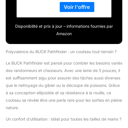
Disponibilité et prix à jour – informations fournies par
Amazon
Polyvalence du BUCK Pathfinder : un couteau tout-terrain ?
Le BUCK Pathfinder est pensé pour combler les besoins variés
des randonneurs et chasseurs. Avec une lame de 5 pouces, il
est suffisamment aigu pour assurer des tâches aussi diverses
que le nettoyage du gibier ou la découpe de poissons. Grâce
à sa conception ellipsoïde et sa résistance à la rouille, ce
couteau se révèle être une perle rare pour les sorties en pleine
nature.
Un confort d’utilisation : idéal pour toutes les tailles de mains ?