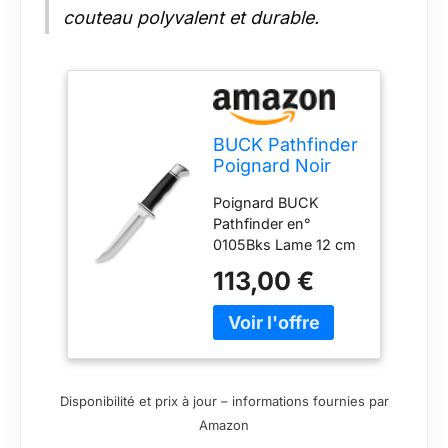
couteau polyvalent et durable.
BUCK Pathfinder
Poignard Noir
Poignard BUCK
Pathfinder en°
0105Bks Lame 12 cm
acier 420 Manche
113,00 €
Noir Étui cuir
Disponibilité et prix à jour – informations fournies par
Amazon