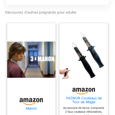
Découvrez d’autres poignards pour adulte
YAZWUR Couteaux de
Tour de Magie
Disparaissants 2 Pièces,
Accessoire de farce: Comprend
Manon
Lames Rétractables, Faux
2 faux couteaux rétractables,
Factices en Plastique,