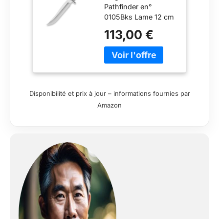
Pathfinder en°
0105Bks Lame 12 cm
acier 420 Manche
113,00 €
Noir Étui cuir
Disponibilité et prix à jour – informations fournies par
Amazon