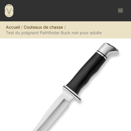
Aller
R
au
e
contenu
c
Accueil
Couteaux de chasse
h
Test du poignard Pathfinder Buck noir pour adulte
e
r
c
h
e
r