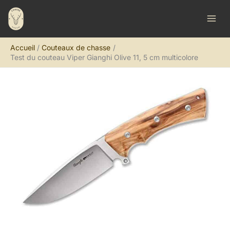
Aller
R
au
e
contenu
c
Accueil
Couteaux de chasse
h
Test du couteau Viper Gianghi Olive 11, 5 cm multicolore
e
r
c
h
e
r