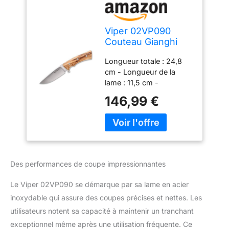
Viper 02VP090
Couteau Gianghi
Olive, longueur de
Longueur totale : 24,8
la lame : 11,5 cm,
cm - Longueur de la
multicolore
lame : 11,5 cm -
Épaisseur de la lame : 4
146,99 €
mm Poids : 240 g
Matériau de la lame :
N690 Matériau du
manche : bois d'olivier
Fermeture : fixe
Mécanisme d'ouverture :
Des performances de coupe impressionnantes
-
Le Viper 02VP090 se démarque par sa lame en acier
inoxydable qui assure des coupes précises et nettes. Les
utilisateurs notent sa capacité à maintenir un tranchant
exceptionnel même après une utilisation fréquente. Ce