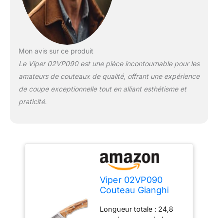
Mon avis sur ce produit
Le Viper 02VP090 est une pièce incontournable pour les
amateurs de couteaux de qualité, offrant une expérience
de coupe exceptionnelle tout en alliant esthétisme et
praticité.
Viper 02VP090
Couteau Gianghi
Olive, longueur de
Longueur totale : 24,8
la lame : 11,5 cm,