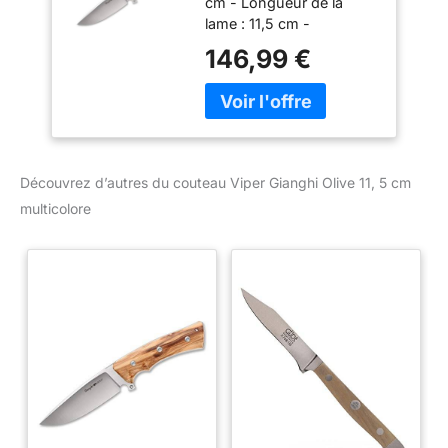
cm - Longueur de la
multicolore
lame : 11,5 cm -
Épaisseur de la lame : 4
146,99 €
mm Poids : 240 g
Matériau de la lame :
N690 Matériau du
manche : bois d'olivier
Fermeture : fixe
Mécanisme d'ouverture :
Découvrez d’autres du couteau Viper Gianghi Olive 11, 5 cm
-
multicolore