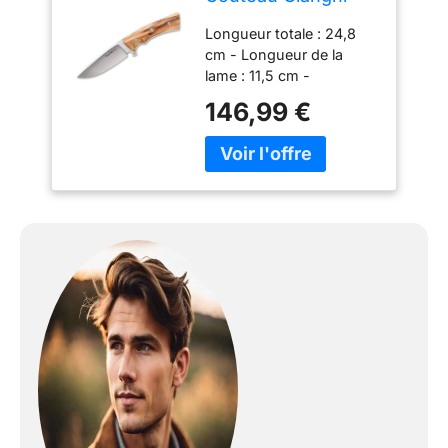
Olive, longueur de
Longueur totale : 24,8
la lame : 11,5 cm,
cm - Longueur de la
multicolore
lame : 11,5 cm -
Épaisseur de la lame : 4
146,99 €
mm Poids : 240 g
Matériau de la lame :
N690 Matériau du
manche : bois d'olivier
Fermeture : fixe
Mécanisme d'ouverture :
-