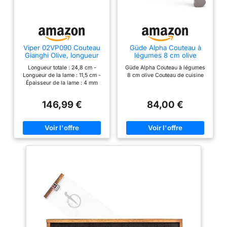
Viper 02VP090 Couteau
Güde Alpha Couteau à
Gianghi Olive, longueur
légumes 8 cm olive
de la lame : 11,5 cm,
Longueur totale : 24,8 cm -
Güde Alpha Couteau à légumes
multicolore
Longueur de la lame : 11,5 cm -
8 cm olive Couteau de cuisine
Épaisseur de la lame : 4 mm
Poids : 240 g Matériau de la
lame : N690 Matériau du
146,99 €
84,00 €
manche : bois d'olivier
Fermeture : fixe Mécanisme
d'ouverture : -