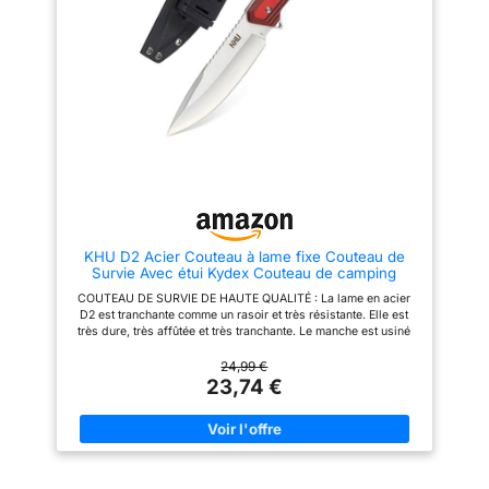
longueur et d'épaisseur offre
une stabilité et une netteté
maximales, faisant de ce
couteau de plein air un outil
indispensable pour vos
activités en plein air. ÉTUI EN
NYLON INCLUS : Un étui en
nylon durable est inclus dans la
livraison et protège le couteau
des dommages pendant le
transport. Il est facile à attacher
et offre un accès rapide au
couteau lorsque vous en avez
besoin. DESIGN CLASSIQUE :
Le couteau d'extérieur avec étui
KHU D2 Acier Couteau à lame fixe Couteau de
a un design classique en noir et
Survie Avec étui Kydex Couteau de camping
mesure 26 cm de longueur
bushcraft - G10 poignée, Outdoor randonnée
totale. Ce design intemporel en
COUTEAU DE SURVIE DE HAUTE QUALITÉ : La lame en acier
Accessoires - 31A
fait un excellent cadeau pour
D2 est tranchante comme un rasoir et très résistante. Elle est
les passionnés de plein air ou
très dure, très affûtée et très tranchante. Le manche est usiné
un ajout précieux à votre propre
par CNC en G10, ce qui le rend solide et durable. Il est
collection de couteaux.
conforme à l'ergonomie du corps humain pour une meilleure
24,99 €
prise en main, une plus grande agilité et un confort optimal. Il
23,74 €
est isolant, résistant à l'abrasion, à l'humidité et antidérapant.
TAILLE DU COUTEAU : Taille totale : 11 pouce (28 cm),
Longueur de la lame : 5,5 pouce (14 cm), Epaisseur de la lame :
4 mm, Poids : 289g. ÉTUI KYDEX MULTIFONCTION : L'étui
Kydex léger et très résistant avec clip universel peut être
ajusté horizontalement ou verticalement. L'étui en Kydex